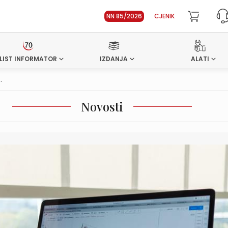
NN 85/2026
CJENIK
LIST INFORMATOR
IZDANJA
ALATI
.
Novosti