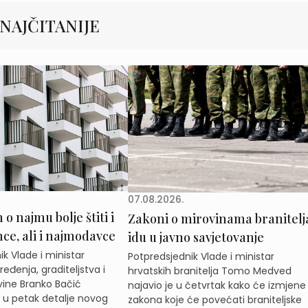
NAJČITANIJE
07.08.2026.
o najmu bolje štiti i
Zakoni o mirovinama branitelj
e, ali i najmodavce
idu u javno savjetovanje
k Vlade i ministar
Potpredsjednik Vlade i ministar
eđenja, graditeljstva i
hrvatskih branitelja Tomo Medved
ine Branko Bačić
najavio je u četvrtak kako će izmjene
e u petak detalje novog
zakona koje će povećati braniteljske