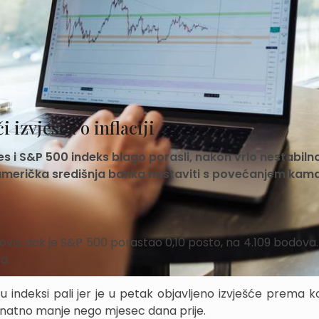
 izvješća o inflaciji
s i S&P 500 indeks blago porasli, nakon vrlo nestabiln
i američka središnja banka nastaviti s povećanjem kamat
ova, dok je S&P 500 porastao 0,10 posto, na 4.109 bodova
a.
indeksi pali jer je u petak objavljeno izvješće prema k
znatno manje nego mjesec dana prije.