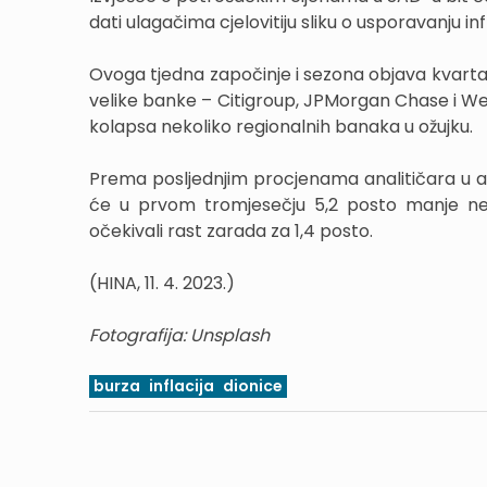
dati ulagačima cjelovitiju sliku o usporavanju infl
Ovoga tjedna započinje i sezona objava kvartaln
velike banke – Citigroup, JPMorgan Chase i Wells
kolapsa nekoliko regionalnih banaka u ožujku.
Prema posljednjim procjenama analitičara u a
će u prvom tromjesečju 5,2 posto manje ne
očekivali rast zarada za 1,4 posto.
(HINA, 11. 4. 2023.)
Fotografija: Unsplash
burza
inflacija
dionice