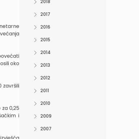
2018
2017
onetarne
2016
ovećanja
2015
2014
povećati
osili oko
2013
2012
 završili
2011
2010
 za 0,25
šačkim i
2009
2007
izvješća