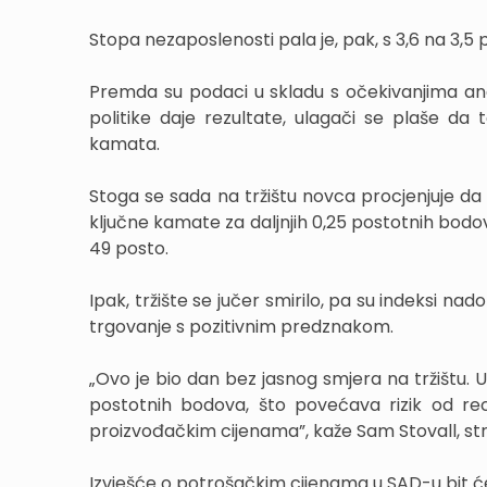
Stopa nezaposlenosti pala je, pak, s 3,6 na 3,5
Premda su podaci u skladu s očekivanjima an
politike daje rezultate, ulagači se plaše da 
kamata.
Stoga se sada na tržištu novca procjenjuje da 
ključne kamate za daljnjih 0,25 postotnih bodova,
49 posto.
Ipak, tržište se jučer smirilo, pa su indeksi na
trgovanje s pozitivnim predznakom.
„Ovo je bio dan bez jasnog smjera na tržištu. U
postotnih bodova, što povećava rizik od rece
proizvođačkim cijenama”, kaže Sam Stovall, st
Izvješće o potrošačkim cijenama u SAD-u bit će