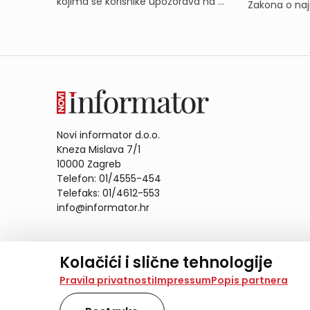
kojima se korisnike upozorava na ...
Zakona o naj
Novi informator d.o.o.
Kneza Mislava 7/1
10000 Zagreb
Telefon: 01/4555-454
Telefaks: 01/4612-553
info@informator.hr
PRATITE NAS:
Kolačići i slične tehnologije
Na našoj web stranici koristimo kolačiće i slične te
Pravila privatnosti
Impressum
Popis partnera
analiziramo promet na stranici te prikazujemo sadržaje
također koriste ove tehnologije.