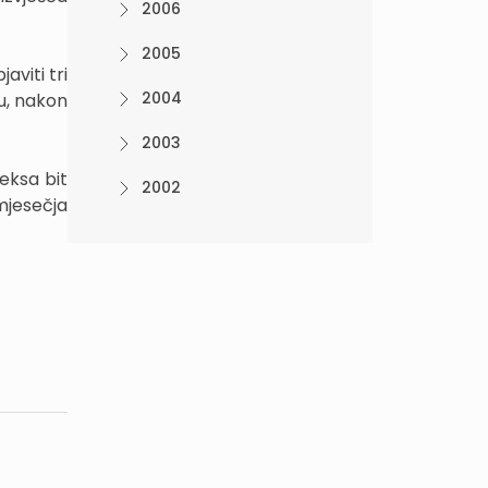
2006
2005
viti tri
2004
ru, nakon
2003
eksa bit
2002
mjesečja