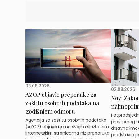
03.08.2026.
02.08.2026.
AZOP objavio preporuke za
Novi Zakon 
zaštitu osobnih podataka na
najmoprimc
godišnjem odmoru
Potpredsjedni
Agencija za zaštitu osobnih podataka
prostornog ur
(AZOP) objavila je na svojim službenim
državne imov
internetskim stranicama niz preporuka
predstavio j