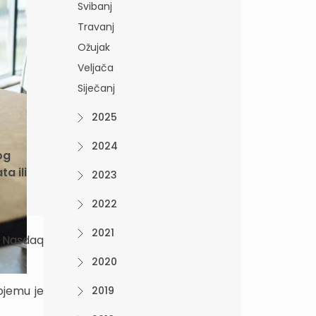
Svibanj
Travanj
Ožujak
Veljača
Siječanj
2025
2024
og
a ili
2023
2022
2021
. Nasdaq
2020
ojemu je
2019