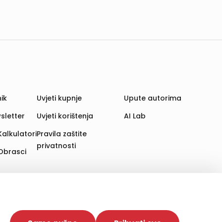
ik
Uvjeti kupnje
Upute autorima
sletter
Uvjeti korištenja
AI Lab
Kalkulatori
Pravila zaštite
privatnosti
Obrasci
aju. Time poboljšavamo korisničko iskustvo,
 više web stranica i uređaja u tu svrhu. Naši partneri