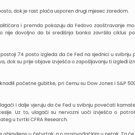
 posto, dok je rast plaća usporen drugi mjesec zaredom.
alitičara i premda pokazuju da Fedovo zaoštravanje m
to nije dovoljno da bi središnja banka završila ciklus p
postoji 74 posto izgleda da će Fed na sjednici u svibnju 
 dok su prije objave izvješća o zapošljavanju ti izgledi izn
doknadili početne gubitke, pri čemu su Dow Jones i S&P 500
lagači i dalje vjeruju da će Fed u svibnju povećati kamate
sije. Uz to, ulagači su nervozni uoči izvješća o potro
rateg u tvrtki CFRA Research.
 objavljeno u četvrtak, a o proizvođačkim u petak. Ta će 