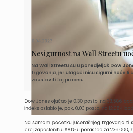
11.04.2023.
Nesigurnost na Wall Streetu uoči
Na Wall Streetu su u ponedjeljak Dow Jone
trgovanja, jer ulagači nisu sigurni hoće l
zaustaviti taj proces.
Dow Jones ojačao je 0,30 posto, na 33.586 bod
indeks oslabio je, pak, 0,03 posto, na 12.084 bod
Na samom početku jučerašnjeg trgovanja ti su 
broj zaposlenih u SAD-u porastao za 236.000, 