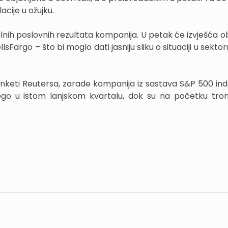
acije u ožujku.
ih poslovnih rezultata kompanija. U petak će izvješća obja
Fargo – što bi moglo dati jasniju sliku o situaciji u sekto
nketi Reutersa, zarade kompanija iz sastava S&P 500 ind
go u istom lanjskom kvartalu, dok su na početku tro