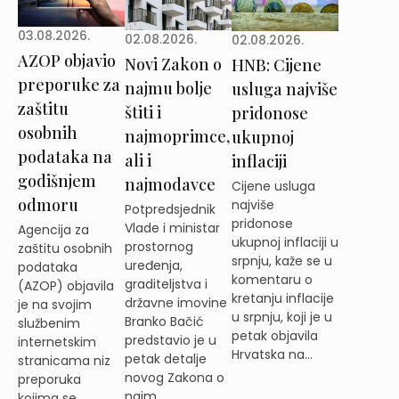
03.08.2026.
02.08.2026.
02.08.2026.
AZOP objavio
Novi Zakon o
HNB: Cijene
preporuke za
najmu bolje
usluga najviše
zaštitu
štiti i
pridonose
osobnih
najmoprimce,
ukupnoj
podataka na
ali i
inflaciji
godišnjem
najmodavce
Cijene usluga
odmoru
najviše
Potpredsjednik
pridonose
Vlade i ministar
Agencija za
ukupnoj inflaciji u
prostornog
zaštitu osobnih
srpnju, kaže se u
uređenja,
podataka
komentaru o
graditeljstva i
(AZOP) objavila
kretanju inflacije
državne imovine
je na svojim
u srpnju, koji je u
Branko Bačić
službenim
petak objavila
predstavio je u
internetskim
Hrvatska na...
petak detalje
stranicama niz
novog Zakona o
preporuka
najm...
kojima se