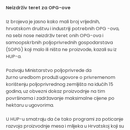
Neizdrživ teret za OPG-ove
Iz brojeva je jasno kako mali broj vrijednih,
hrvatskom društvu i industriji potrebnih OPG -ova,
na sebi nose neizdrživ teret onih OPG-ova i
samoopskrbnih poljoprivrednih gospodarstava
(SOPG) koji malo ili ništa ne proizvode, kazali su iz
HUP-a.
Pozivaju Ministarstvo poljoprivrede da
žurno uredbom produži ugovore o privremenom
korištenju poljoprivrednog zemljišta na idućih 15
godina, uz obvezni dokaz proizvodnje na tim
površinama i zadržavanje maksimalne cijene po
hektaru u ugovorima.
U HUP-u smatraju da će tako programi za poticanje
razvoja proizvodnje mesa i mlijeka u Hrvatskoj koji su