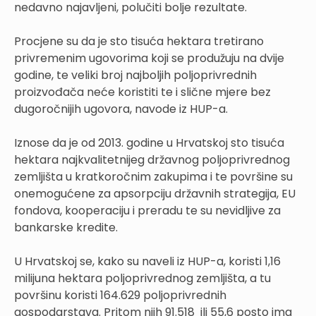
nedavno najavljeni, polučiti bolje rezultate.
Procjene su da je sto tisuća hektara tretirano
privremenim ugovorima koji se produžuju na dvije
godine, te veliki broj najboljih poljoprivrednih
proizvođača neće koristiti te i slične mjere bez
dugoročnijih ugovora, navode iz HUP-a.
Iznose da je od 2013. godine u Hrvatskoj sto tisuća
hektara najkvalitetnijeg državnog poljoprivrednog
zemljišta u kratkoročnim zakupima i te površine su
onemogućene za apsorpciju državnih strategija, EU
fondova, kooperaciju i preradu te su nevidljive za
bankarske kredite.
U Hrvatskoj se, kako su naveli iz HUP-a, koristi 1,16
milijuna hektara poljoprivrednog zemljišta, a tu
površinu koristi 164.629 poljoprivrednih
gospodarstava. Pritom njih 91.518 ili 55,6 posto ima