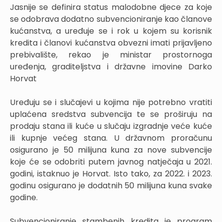
Jasnije se definira status malodobne djece za koje
se odobrava dodatno subvencioniranje kao članove
kućanstva, a uređuje se i rok u kojem su korisnik
kredita i članovi kućanstva obvezni imati prijavljeno
prebivalište, rekao je ministar prostornoga
uređenja, graditeljstva i državne imovine Darko
Horvat
Uređuju se i slučajevi u kojima nije potrebno vratiti
uplaćena sredstva subvencija te se proširuju na
prodaju stana ili kuće u slučaju izgradnje veće kuće
ili kupnje većeg stana. U državnom proračunu
osigurano je 50 milijuna kuna za nove subvencije
koje će se odobriti putem javnog natječaja u 2021.
godini, istaknuo je Horvat. Isto tako, za 2022. i 2023.
godinu osigurano je dodatnih 50 milijuna kuna svake
godine.
Subvencioniranje stambenih kredita je program