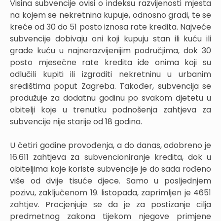
Visina subvencije ovisi o indeksu razvijenosti mjesta
na kojem se nekretnina kupuje, odnosno gradi, te se
kreće od 30 do 51 posto iznosa rate kredita. Najveće
subvencije dobivaju oni koji kupuju stan ili kuću ili
grade kuću u najnerazvijenijim područjima, dok 30
posto mjesečne rate kredita ide onima koji su
odlučili kupiti ili izgraditi nekretninu u urbanim
središtima poput Zagreba. Također, subvencija se
produžuje za dodatnu godinu po svakom djetetu u
obitelji koje u trenutku podnošenja zahtjeva za
subvencije nije starije od 18 godina.
U četiri godine provođenja, a do danas, odobreno je
16.611 zahtjeva za subvencioniranje kredita, dok u
obiteljima koje koriste subvencije je do sada rođeno
više od dvije tisuće djece. Samo u posljednjem
pozivu, zaključenom 19. listopada, zaprimljen je 4651
zahtjev. Procjenjuje se da je za postizanje cilja
predmetnog zakona tijekom njegove primjene