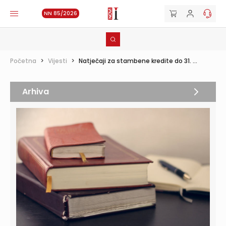
NN 85/2026
Početna
>
Vijesti
>
Natječaji za stambene kredite do 31. ...
Arhiva