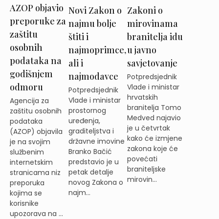
AZOP objavio
Novi Zakon o
Zakoni o
preporuke za
najmu bolje
mirovinama
zaštitu
štiti i
branitelja idu
osobnih
najmoprimce,
u javno
podataka na
ali i
savjetovanje
godišnjem
najmodavce
Potpredsjednik
odmoru
Vlade i ministar
Potpredsjednik
hrvatskih
Vlade i ministar
Agencija za
branitelja Tomo
prostornog
zaštitu osobnih
Medved najavio
uređenja,
podataka
je u četvrtak
graditeljstva i
(AZOP) objavila
kako će izmjene
državne imovine
je na svojim
zakona koje će
Branko Bačić
službenim
povećati
predstavio je u
internetskim
braniteljske
petak detalje
stranicama niz
mirovin...
novog Zakona o
preporuka
najm...
kojima se
korisnike
upozorava na ...