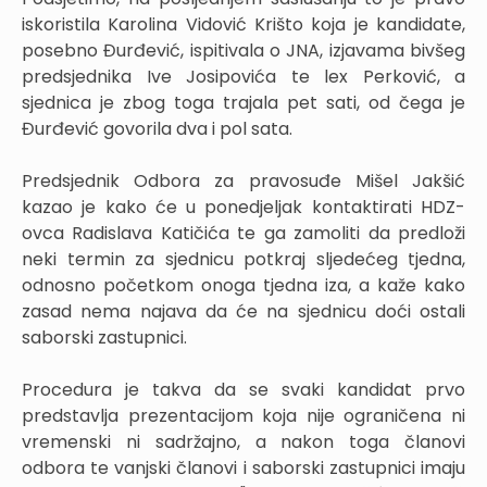
iskoristila Karolina Vidović Krišto koja je kandidate,
posebno Đurđević, ispitivala o JNA, izjavama bivšeg
predsjednika Ive Josipovića te lex Perković, a
sjednica je zbog toga trajala pet sati, od čega je
Đurđević govorila dva i pol sata.
Predsjednik Odbora za pravosuđe Mišel Jakšić
kazao je kako će u ponedjeljak kontaktirati HDZ-
ovca Radislava Katičića te ga zamoliti da predloži
neki termin za sjednicu potkraj sljedećeg tjedna,
odnosno početkom onoga tjedna iza, a kaže kako
zasad nema najava da će na sjednicu doći ostali
saborski zastupnici.
Procedura je takva da se svaki kandidat prvo
predstavlja prezentacijom koja nije ograničena ni
vremenski ni sadržajno, a nakon toga članovi
odbora te vanjski članovi i saborski zastupnici imaju