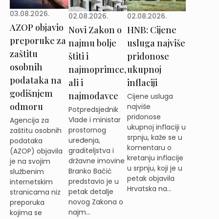
03.08.2026.
02.08.2026.
02.08.2026.
AZOP objavio
Novi Zakon o
HNB: Cijene
preporuke za
najmu bolje
usluga najviše
zaštitu
štiti i
pridonose
osobnih
najmoprimce,
ukupnoj
podataka na
ali i
inflaciji
godišnjem
najmodavce
Cijene usluga
odmoru
najviše
Potpredsjednik
pridonose
Vlade i ministar
Agencija za
ukupnoj inflaciji u
prostornog
zaštitu osobnih
srpnju, kaže se u
uređenja,
podataka
komentaru o
graditeljstva i
(AZOP) objavila
kretanju inflacije
državne imovine
je na svojim
u srpnju, koji je u
Branko Bačić
službenim
petak objavila
predstavio je u
internetskim
Hrvatska na...
petak detalje
stranicama niz
novog Zakona o
preporuka
najm...
kojima se