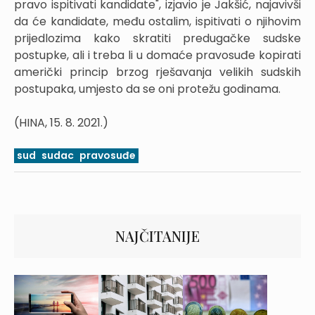
pravo ispitivati kandidate", izjavio je Jakšić, najavivši
da će kandidate, među ostalim, ispitivati o njihovim
prijedlozima kako skratiti predugačke sudske
postupke, ali i treba li u domaće pravosuđe kopirati
američki princip brzog rješavanja velikih sudskih
postupaka, umjesto da se oni protežu godinama.
(HINA, 15. 8. 2021.)
sud
sudac
pravosuđe
NAJČITANIJE