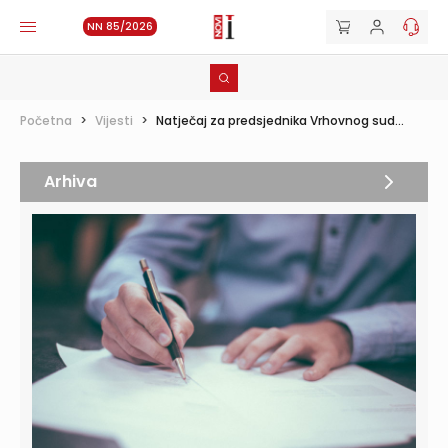
NN 85/2026
Početna
>
Vijesti
>
Natječaj za predsjednika Vrhovnog sud...
Arhiva