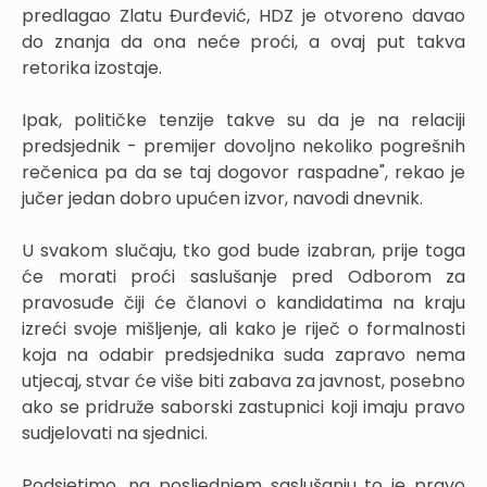
predlagao Zlatu Đurđević, HDZ je otvoreno davao
do znanja da ona neće proći, a ovaj put takva
retorika izostaje.
Ipak, političke tenzije takve su da je na relaciji
predsjednik - premijer dovoljno nekoliko pogrešnih
rečenica pa da se taj dogovor raspadne", rekao je
jučer jedan dobro upućen izvor, navodi dnevnik.
U svakom slučaju, tko god bude izabran, prije toga
će morati proći saslušanje pred Odborom za
pravosuđe čiji će članovi o kandidatima na kraju
izreći svoje mišljenje, ali kako je riječ o formalnosti
koja na odabir predsjednika suda zapravo nema
utjecaj, stvar će više biti zabava za javnost, posebno
ako se pridruže saborski zastupnici koji imaju pravo
sudjelovati na sjednici.
Podsjetimo, na posljednjem saslušanju to je pravo