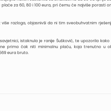
plaće za 60, 80 i 100 eura, pri čemu će najviše porasti on
iz više razloga, objasnivši da ni tim sveobuhvatnim rješen
vjetnici, istaknula je ranije Šušković, te upozorila kako 
 ne prima čak niti minimalnu plaću, koja trenutno u 
 569 eura bruto.