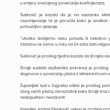
u smjeru značajnog povećanja koeficijenata.
Šušković je kazala da je na sastanku Mini
razumijevanje te je poručila kako je sindika
prihvatljivo rješenje.
''Ukoliko dobijemo neku ponudu ili nekakvo 
članstvu te ćemo u roku od 24 sata dati odgovor 
Šušković je prošlog tjedna kazala da štrajka ok
Štrajk sudskih službenika pokrenut je prošlog 
dogovore o povećanju plaća s Ministarstvom up
Županijski sud u Zagrebu odbio je prošlog pon
zbog većih plaća, obrazloživši kako štrajk ima do
nedopušten i nezakonit.
Premijer Andrej Plenković rekao je prošlog pon