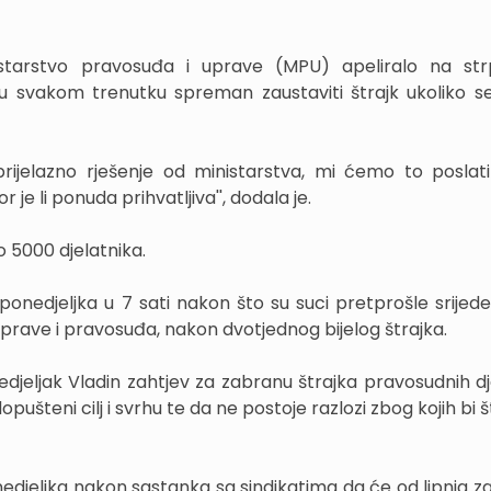
starstvo pravosuđa i uprave (MPU) apeliralo na strp
t u svakom trenutku spreman zaustaviti štrajk ukoliko s
prijelazno rješenje od ministarstva, mi ćemo to posla
je li ponuda prihvatljiva'', dodala je.
o 5000 djelatnika.
ponedjeljka u 7 sati nakon što su suci pretprošle srijede 
rave i pravosuđa, nakon dvotjednog bijelog štrajka.
edjeljak Vladin zahtjev za zabranu štrajka pravosudnih dj
pušteni cilj i svrhu te da ne postoje razlozi zbog kojih bi š
edjeljka nakon sastanka sa sindikatima da će od lipnja za