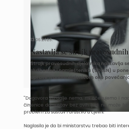
13.06.2023.
Nastavlja se štrajk pravosudnih
Štrajk pravosudnih djelatnika nastavlja se
službenika i namještenika (SDLSN) u poned
uprave Ivanom Malenicom oko povećanja pl
''Dogovora za dalje nema, mi očekujemo i nada
činjenice da sustav bez ovih ljudi ne može funk
problem za sustav i društvo u cjelini.
Naglasila je da bi ministarstvu trebao biti inte