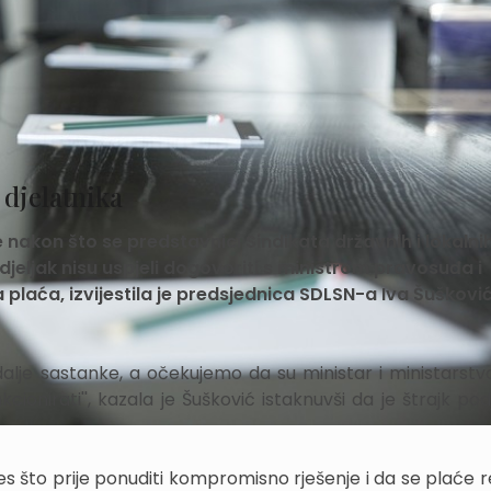
 djelatnika
 nakon što se predstavnici Sindikata državnih i lokalni
jeljak nisu uspjeli dogovoriti s ministrom pravosuđa i
aća, izvijestila je predsjednica SDLSN-a Iva Šušković
lje sastanke, a očekujemo da su ministar i ministarstvo
cionirati'', kazala je Šušković istaknuvši da je štrajk po
res što prije ponuditi kompromisno rješenje i da se plaće r