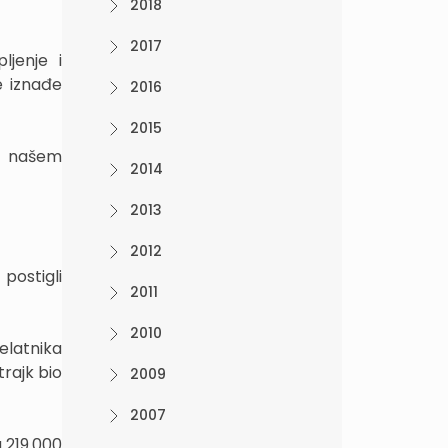
2018
2017
ljenje i
e iznađe
2016
2015
ti našem
2014
2013
2012
postigli
2011
2010
elatnika
trajk bio
2009
2007
 219.000