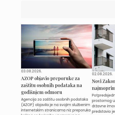
03.08.2026.
02.08.2026.
AZOP objavio preporuke za
Novi Zakon 
zaštitu osobnih podataka na
najmoprimc
godišnjem odmoru
Potpredsjedni
Agencija za zaštitu osobnih podataka
prostornog ur
(AZOP) objavila je na svojim službenim
državne imov
internetskim stranicama niz preporuka
predstavio j