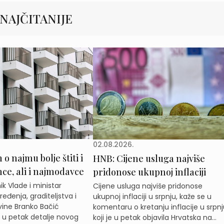
NAJČITANIJE
02.08.2026.
o najmu bolje štiti i
HNB: Cijene usluga najviše
e, ali i najmodavce
pridonose ukupnoj inflaciji
k Vlade i ministar
Cijene usluga najviše pridonose
eđenja, graditeljstva i
ukupnoj inflaciji u srpnju, kaže se u
ine Branko Bačić
komentaru o kretanju inflacije u srpnj
e u petak detalje novog
koji je u petak objavila Hrvatska na...