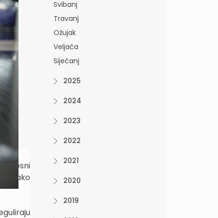
Svibanj
Travanj
Ožujak
Veljača
Siječanj
2025
2024
h
2023
.
2022
2021
 svjesni
djednako
2020
2019
eguliraju