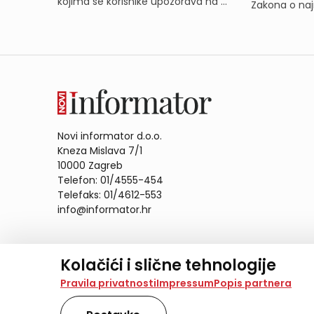
kojima se korisnike upozorava na ...
Zakona o naj
Novi informator d.o.o.
Kneza Mislava 7/1
10000 Zagreb
Telefon: 01/4555-454
Telefaks: 01/4612-553
info@informator.hr
PRATITE NAS:
Kolačići i slične tehnologije
Na našoj web stranici koristimo kolačiće i slične te
Pravila privatnosti
Impressum
Popis partnera
analiziramo promet na stranici te prikazujemo sadržaje
također koriste ove tehnologije.