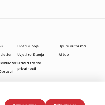
ik
Uvjeti kupnje
Upute autorima
sletter
Uvjeti korištenja
AI Lab
Kalkulatori
Pravila zaštite
privatnosti
Obrasci
aju. Time poboljšavamo korisničko iskustvo,
 više web stranica i uređaja u tu svrhu. Naši partneri