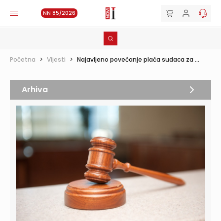
NN 85/2026
Početna
>
Vijesti
>
Najavljeno povećanje plaća sudaca za ...
Arhiva