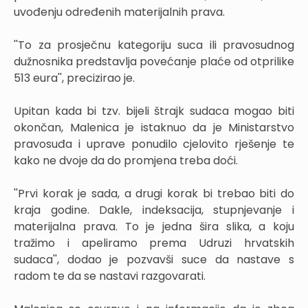
uvođenju određenih materijalnih prava.
''To za prosječnu kategoriju suca ili pravosudnog
dužnosnika predstavlja povećanje plaće od otprilike
513 eura'', precizirao je.
Upitan kada bi tzv. bijeli štrajk sudaca mogao biti
okončan, Malenica je istaknuo da je Ministarstvo
pravosuđa i uprave ponudilo cjelovito rješenje te
kako ne dvoje da do promjena treba doći.
''Prvi korak je sada, a drugi korak bi trebao biti do
kraja godine. Dakle, indeksacija, stupnjevanje i
materijalna prava. To je jedna šira slika, a koju
tražimo i apeliramo prema Udruzi hrvatskih
sudaca'', dodao je pozvavši suce da nastave s
radom te da se nastavi razgovarati.