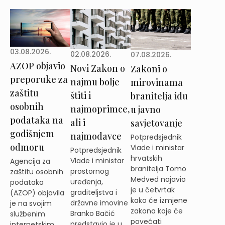
03.08.2026.
02.08.2026.
07.08.2026.
AZOP objavio
Novi Zakon o
Zakoni o
preporuke za
najmu bolje
mirovinama
zaštitu
štiti i
branitelja idu
osobnih
najmoprimce,
u javno
podataka na
ali i
savjetovanje
godišnjem
najmodavce
Potpredsjednik
odmoru
Vlade i ministar
Potpredsjednik
hrvatskih
Vlade i ministar
Agencija za
branitelja Tomo
prostornog
zaštitu osobnih
Medved najavio
uređenja,
podataka
je u četvrtak
graditeljstva i
(AZOP) objavila
kako će izmjene
državne imovine
je na svojim
zakona koje će
Branko Bačić
službenim
povećati
predstavio je u
internetskim