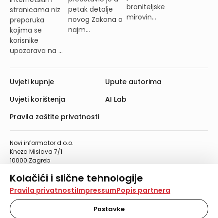
braniteljske
petak detalje
stranicama niz
mirovin...
novog Zakona o
preporuka
najm...
kojima se
korisnike
upozorava na ...
Uvjeti kupnje
Upute autorima
Uvjeti korištenja
AI Lab
Pravila zaštite privatnosti
Novi informator d.o.o.
Kneza Mislava 7/1
10000 Zagreb
Telefon: 01/4555-454
Kolačići i slične tehnologije
Telefaks: 01/4612-553
info@informator.hr
Na našoj web stranici koristimo kolačiće i slične
Pravila privatnosti
Impressum
Popis partnera
tehnologije za pohranu, čitanje i obradu informacija na
vašem uređaju. Time poboljšavamo korisničko iskustvo,
Postavke
PRATITE NAS:
analiziramo promet na stranici te prikazujemo sadržaje i