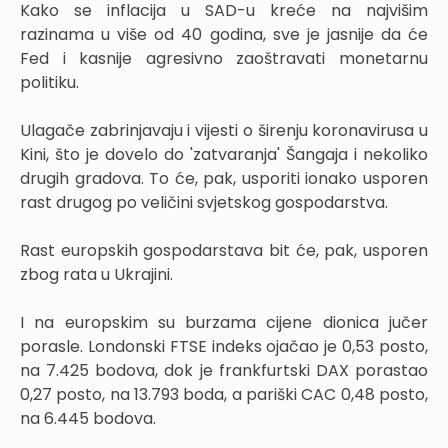
Kako se inflacija u SAD-u kreće na najvišim
razinama u više od 40 godina, sve je jasnije da će
Fed i kasnije agresivno zaoštravati monetarnu
politiku.
Ulagače zabrinjavaju i vijesti o širenju koronavirusa u
Kini, što je dovelo do 'zatvaranja' Šangaja i nekoliko
drugih gradova. To će, pak, usporiti ionako usporen
rast drugog po veličini svjetskog gospodarstva.
Rast europskih gospodarstava bit će, pak, usporen
zbog rata u Ukrajini.
I na europskim su burzama cijene dionica jučer
porasle. Londonski FTSE indeks ojačao je 0,53 posto,
na 7.425 bodova, dok je frankfurtski DAX porastao
0,27 posto, na 13.793 boda, a pariški CAC 0,48 posto,
na 6.445 bodova.