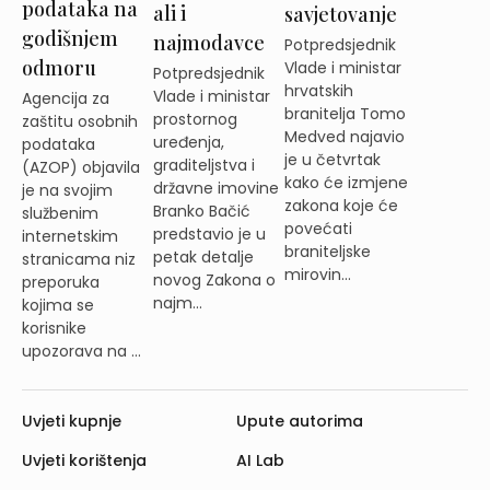
podataka na
ali i
savjetovanje
godišnjem
najmodavce
Potpredsjednik
odmoru
Vlade i ministar
Potpredsjednik
hrvatskih
Vlade i ministar
Agencija za
branitelja Tomo
prostornog
zaštitu osobnih
Medved najavio
uređenja,
podataka
je u četvrtak
graditeljstva i
(AZOP) objavila
kako će izmjene
državne imovine
je na svojim
zakona koje će
Branko Bačić
službenim
povećati
predstavio je u
internetskim
braniteljske
petak detalje
stranicama niz
mirovin...
novog Zakona o
preporuka
najm...
kojima se
korisnike
upozorava na ...
Uvjeti kupnje
Upute autorima
Uvjeti korištenja
AI Lab