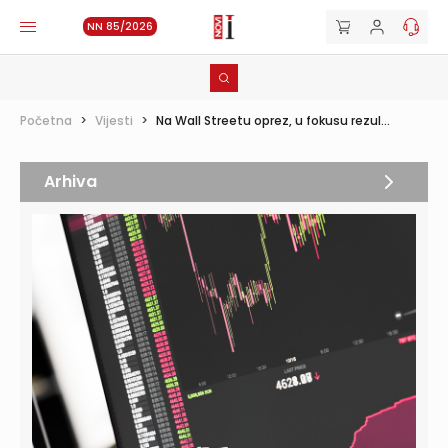
NN 85/2026
Početna
>
Vijesti
>
Na Wall Streetu oprez, u fokusu rezul...
Arhiva