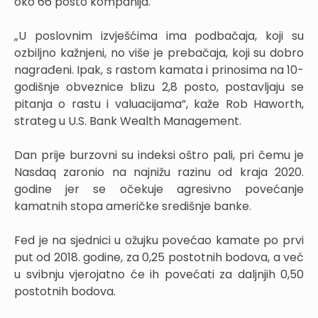
oko 66 posto kompanija.
„U poslovnim izvješćima ima podbačaja, koji su
ozbiljno kažnjeni, no više je prebačaja, koji su dobro
nagrađeni. Ipak, s rastom kamata i prinosima na 10-
godišnje obveznice blizu 2,8 posto, postavljaju se
pitanja o rastu i valuacijama”, kaže Rob Haworth,
strateg u U.S. Bank Wealth Management.
Dan prije burzovni su indeksi oštro pali, pri čemu je
Nasdaq zaronio na najnižu razinu od kraja 2020.
godine jer se očekuje agresivno povećanje
kamatnih stopa američke središnje banke.
Fed je na sjednici u ožujku povećao kamate po prvi
put od 2018. godine, za 0,25 postotnih bodova, a već
u svibnju vjerojatno će ih povećati za daljnjih 0,50
postotnih bodova.