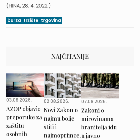
(HINA, 28. 4. 2022.)
burza
tržište
trgovina
NAJČITANIJE
03.08.2026.
02.08.2026.
07.08.2026.
AZOP objavio
Novi Zakon o
Zakoni o
preporuke za
najmu bolje
mirovinama
zaštitu
štiti i
branitelja idu
osobnih
najmoprimce,
u javno