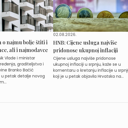
02.08.2026.
o najmu bolje štiti i
HNB: Cijene usluga najviše
e, ali i najmodavce
pridonose ukupnoj inflaciji
k Vlade i ministar
Cijene usluga najviše pridonose
eđenja, graditeljstva i
ukupnoj inflaciji u srpnju, kaže se u
ine Branko Bačić
komentaru o kretanju inflacije u srpnj
e u petak detalje novog
koji je u petak objavila Hrvatska na...
m...