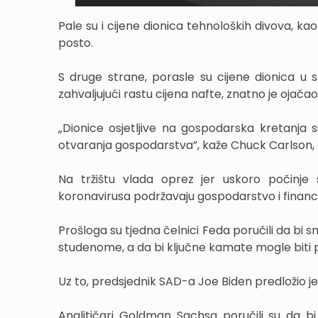
Pale su i cijene dionica tehnoloških divova, ka
posto.
S druge strane, porasle su cijene dionica u s
zahvaljujući rastu cijena nafte, znatno je ojačao
„Dionice osjetljive na gospodarska kretanja 
otvaranja gospodarstva”, kaže Chuck Carlson, d
Na tržištu vlada oprez jer uskoro počinje
koronavirusa podržavaju gospodarstvo i financij
Prošloga su tjedna čelnici Feda poručili da b
studenome, a da bi ključne kamate mogle biti p
Uz to, predsjednik SAD-a Joe Biden predložio 
Analitičari Goldman Sachsa poručili su da 