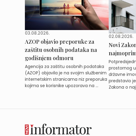
03.08.2026.
02.08.2026.
AZOP objavio preporuke za
Novi Zakon 
zaštitu osobnih podataka na
najmoprimc
godišnjem odmoru
Potpredsjedni
Agencija za zaštitu osobnih podataka
prostornog ur
(AZOP) objavila je na svojim službenim
državne imov
internetskim stranicama niz preporuka
predstavio j
kojima se korisnike upozorava na ...
Zakona o naj