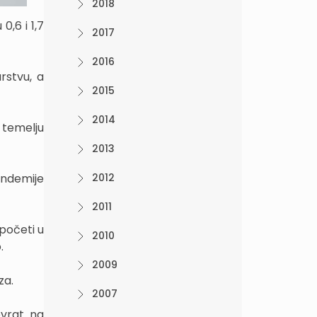
2018
,6 i 1,7
2017
2016
rstvu, a
2015
2014
 temelju
2013
andemije
2012
2011
početi u
2010
.
2009
za.
2007
ovrat na