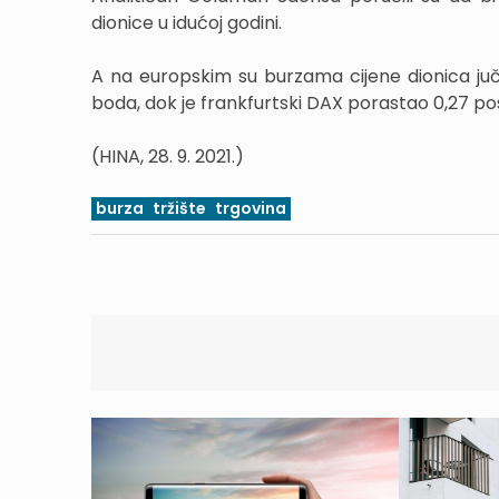
dionice u idućoj godini.
A na europskim su burzama cijene dionica juče
boda, dok je frankfurtski DAX porastao 0,27 pos
(HINA, 28. 9. 2021.)
burza
tržište
trgovina