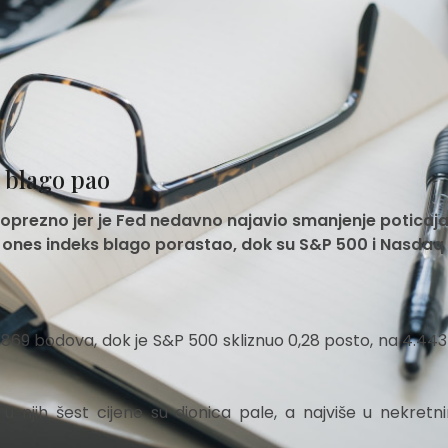
 blago pao
 oprezno jer je Fed nedavno najavio smanjenje poticaja
Jones indeks blago porastao, dok su S&P 500 i Nasdaq
4.869 bodova, dok je S&P 500 skliznuo 0,28 posto, na 4.443
u njih šest cijene su dionica pale, a najviše u nekretn