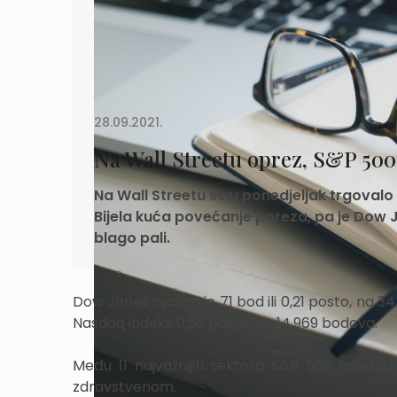
28.09.2021.
Na Wall Streetu oprez, S&P 500
Na Wall Streetu se u ponedjeljak trgovalo
Bijela kuća povećanje poreza, pa je Dow 
blago pali.
Dow Jones ojačao je 71 bod ili 0,21 posto, na 3
Nasdaq indeks 0,52 posto, na 14.969 bodova.
Među 11 najvažnijih sektora S&P 500 indeksa, 
zdravstvenom.