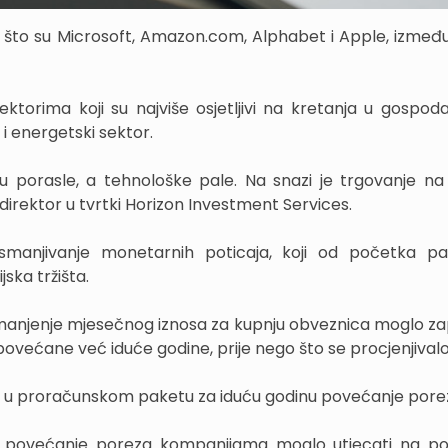
o što su Microsoft, Amazon.com, Alphabet i Apple, između 0
ektorima koji su najviše osjetljivi na kretanja u gospoda
 i energetski sektor.
su porasle, a tehnološke pale. Na snazi je trgovanje na
irektor u tvrtki Horizon Investment Services.
 smanjivanje monetarnih poticaja, koji od početka p
ska tržišta.
i smanjenje mjesečnog iznosa za kupnju obveznica moglo za
ovećane već iduće godine, prije nego što se procjenjivalo
je u proračunskom paketu za iduću godinu povećanje pore
bi povećanje poreza kompanijama moglo utjecati na p