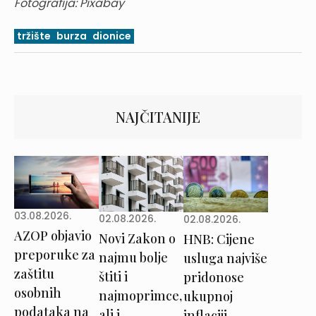
Fotografija: Pixabay
tržište
burza
dionice
NAJČITANIJE
03.08.2026.
02.08.2026.
02.08.2026.
AZOP objavio
Novi Zakon o
HNB: Cijene
preporuke za
najmu bolje
usluga najviše
zaštitu
štiti i
pridonose
osobnih
najmoprimce,
ukupnoj
podataka na
ali i
inflaciji