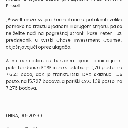
Powell.
„Powell može svojim komentarima potaknuti velike
pomake na tržištu u jednom ili drugom smjeru, pa se
ne želite naći na pogrešnoj strani”, kaže Peter Tuz,
predsjednik u tvrtki Chase Investment Counsel,
objašnjavajući oprez ulagača.
A na europskim su burzama cijene dionica jučer
pale. Londonski FTSE indeks oslabio je 0,76 posto, na
7.652 boda, dok je frankfurtski DAX skliznuo 1,05
posto, na 15.727 bodova, a pariški CAC 1,39 posto, na
7.276 bodova.
(HINA, 19.9.2023.)