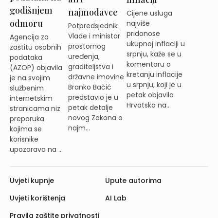
godišnjem
najmodavce
Cijene usluga
odmoru
najviše
Potpredsjednik
pridonose
Vlade i ministar
Agencija za
ukupnoj inflaciji u
prostornog
zaštitu osobnih
srpnju, kaže se u
uređenja,
podataka
komentaru o
graditeljstva i
(AZOP) objavila
kretanju inflacije
državne imovine
je na svojim
u srpnju, koji je u
Branko Bačić
službenim
petak objavila
predstavio je u
internetskim
Hrvatska na...
petak detalje
stranicama niz
novog Zakona o
preporuka
najm...
kojima se
korisnike
upozorava na ...
Uvjeti kupnje
Upute autorima
Uvjeti korištenja
AI Lab
Pravila zaštite privatnosti