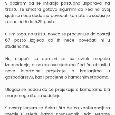
S obzirom da se inflacija postupno usporava, na
tržištu se smatra gotovo sigurnim da Fed na ovoj
sjednici neće dodatno povećati kamate sa sadašnje
razine od 5 do 5,25 posto.
Osim toga, na tržištu novca se procjenjuje da postoji
67 posto izgleda da ih neće povećati ni u
studenome.
No, ulagači su oprezni jer su uvijek moguća
iznenađenja, a nakon ove sjednice Fed će objaviti i
nove kvartalne projekcije o kretanjima u
gospodarstvu, kao i procjene o kamatnim stopama.
Ulagači se nadaju da će projekcije o kamatama biti
manje nego što su sadašnje.
S nestrpljenjem se čeka i što će na konferenciji za
medije u srijedu kazati predsjednik Feda Jerome