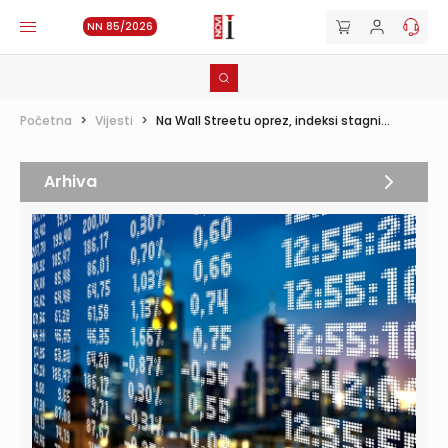
NN 85/2026
Početna
>
Vijesti
>
Na Wall Streetu oprez, indeksi stagni...
Arhiva