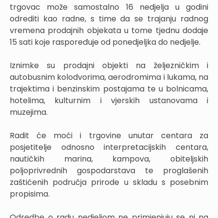
trgovac može samostalno 16 nedjelja u godini
odrediti kao radne, s time da se trajanju radnog
vremena prodajnih objekata u tome tjednu dodaje
15 sati koje raspoređuje od ponedjeljka do nedjelje.
Iznimke su prodajni objekti na željezničkim i
autobusnim kolodvorima, aerodromima i lukama, na
trajektima i benzinskim postajama te u bolnicama,
hotelima, kulturnim i vjerskih ustanovama i
muzejima.
Radit će moći i trgovine unutar centara za
posjetitelje odnosno interpretacijskih centara,
nautičkih marina, kampova, obiteljskih
poljoprivrednih gospodarstava te proglašenih
zaštićenih područja prirode u skladu s posebnim
propisima.
Odredbe o radu nedjeljom ne primjenjuju se ni na