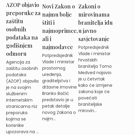
AZOP objavio
Novi Zakon o
Zakoni o
preporuke za
najmu bolje
mirovinama
zaštitu
štiti i
branitelja idu
osobnih
najmoprimce,
u javno
podataka na
ali i
savjetovanje
godišnjem
najmodavce
Potpredsjednik
odmoru
Vlade i ministar
Potpredsjednik
hrvatskih
Vlade i ministar
Agencija za
branitelja Tomo
prostornog
zaštitu osobnih
Medved najavio
uređenja,
podataka
je u četvrtak
graditeljstva i
(AZOP) objavila
kako će izmjene
državne imovine
je na svojim
zakona koje će
Branko Bačić
službenim
povećati
predstavio je u
internetskim
braniteljske
petak detalje
stranicama niz
mirovin...
novog Zakona o
preporuka
najm...
kojima se
korisnike
upozorava na ...