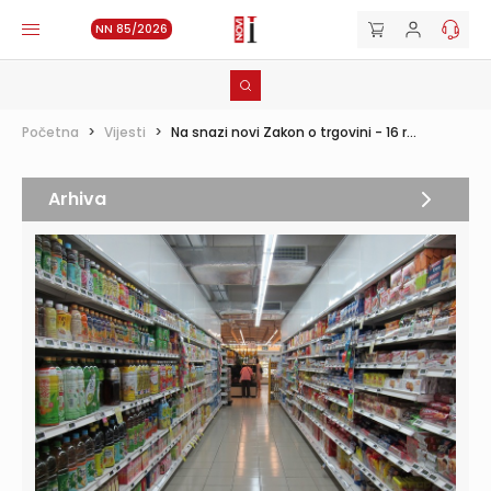
NN 85/2026
Početna
>
Vijesti
>
Na snazi novi Zakon o trgovini - 16 r...
Arhiva