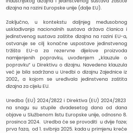
industrijskog dizajna i jedinstvenog sustava zaštite
dizajna na razini Europske unije (dalje EU).
Zaključno, u kontekstu daljnjeg međusobnog
usklađivanja nacionalnih sustava država članica i
jedinstvenog sustava zaštite dizajna na razini EU-a,
ostvaruje se cilj konačne uspostave jedinstvenog
tržišta EU-a za rezervne dijelove proizvoda
namijenjenih popravku, uvođenjem „klauzule o
popravku” u Direktivu o dizajnu. Navedena klauzula
već je bila sadržana u Uredbi o dizajnu Zajednice iz
2002., a kojom se uređivala jedinstvena zaštita
dizajna za cijelu EU.
Uredba (EU) 2024/2822 i Direktiva (EU) 2024/2823
na snagu su stupile dvadesetog dana od dana
objave u Službenom listu Europske unije, odnosno 8.
prosinca 2024. Uredba će se provoditi u dvije faze;
prva faza, od 1. svibnja 2025. kada u primjenu kreće