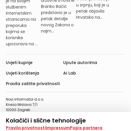
državne imovine
je na svojim
u srpnju, koji je u
Branko Bačić
službenim
petak objavila
predstavio je u
internetskim
Hrvatska na...
petak detalje
stranicama niz
novog Zakona o
preporuka
najm...
kojima se
korisnike
upozorava na ...
Uvjeti kupnje
Upute autorima
Uvjeti korištenja
AI Lab
Pravila zaštite privatnosti
Novi informator d.o.o.
Kneza Mislava 7/1
10000 Zagreb
Telefon: 01/4555-454
Kolačići i slične tehnologije
Telefaks: 01/4612-553
info@informator.hr
Na našoj web stranici koristimo kolačiće i slične
Pravila privatnosti
Impressum
Popis partnera