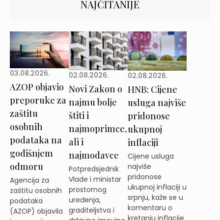
NAJČITANIJE
03.08.2026.
02.08.2026.
02.08.2026.
AZOP objavio
Novi Zakon o
HNB: Cijene
preporuke za
najmu bolje
usluga najviše
zaštitu
štiti i
pridonose
osobnih
najmoprimce,
ukupnoj
podataka na
ali i
inflaciji
godišnjem
najmodavce
Cijene usluga
odmoru
najviše
Potpredsjednik
pridonose
Vlade i ministar
Agencija za
ukupnoj inflaciji u
prostornog
zaštitu osobnih
srpnju, kaže se u
uređenja,
podataka
komentaru o
graditeljstva i
(AZOP) objavila
kretanju inflacije