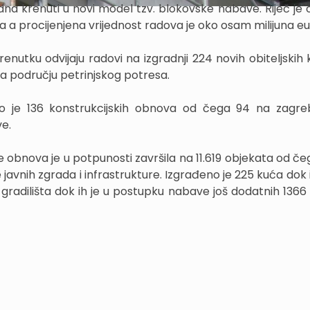
edna krenuti u novi model tzv. blokovske nabave. Riječ je 
va a procijenjena vrijednost radova je oko osam milijuna e
enutku odvijaju radovi na izgradnji 224 novih obiteljskih 
a području petrinjskog potresa.
 je 136 konstrukcijskih obnova od čega 94 na zagr
ve.
 obnova je u potpunosti završila na 11.619 objekata od čeg
javnih zgrada i infrastrukture. Izgrađeno je 225 kuća dok 
gradilišta dok ih je u postupku nabave još dodatnih 1366 l