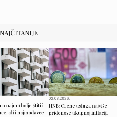
NAJČITANIJE
02.08.2026.
o najmu bolje štiti i
HNB: Cijene usluga najviše
e, ali i najmodavce
pridonose ukupnoj inflaciji