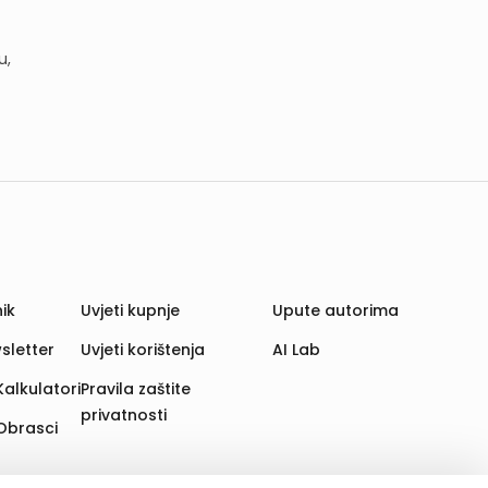
u,
ik
Uvjeti kupnje
Upute autorima
sletter
Uvjeti korištenja
AI Lab
Kalkulatori
Pravila zaštite
privatnosti
Obrasci