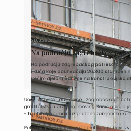
21.03.2024.
Na području zagrebačkog potres
Na području zagrebačkog potresa obnova 
i kuća koje obuhvaćaju 26.300 stambenih j
većim djelom odnose na konstrukcijsku obn
Uoči četvrte obljetnice zagrebačkog potr
graditeljstva i državne imovine Bačić obišao j
- tri obitelji kojima su izgrađene zamjenske k
Rekao je i da je u ovome trenutku u nabavi iz