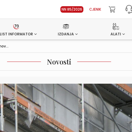
NN 85/2026
CJENIK
LIST INFORMATOR
IZDANJA
ALATI
ov...
Novosti