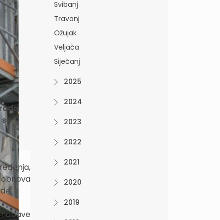
Svibanj
Travanj
Ožujak
Veljača
Siječanj
2025
2024
grada
 se
2023
2022
2021
eđenja,
a obnova
2020
ade.
2019
u nabave