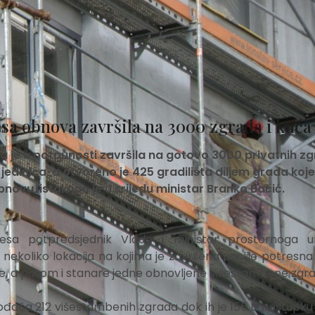
a obnova završila na 3000 zgrada i kuća
je u potpunosti završila na gotovo 3000 privatnih z
edinica, a otvoreno je 425 gradilišta diljem grada koje
ovu, istaknuo je u srijedu ministar Branko Bačić.
esa potpredsjednik Vlade i ministar prostornoga ur
e nekoliko lokacija na kojima je završena poslije potresn
uće, a potom i stanare jedne obnovljene višestambene zgr
vođača 212 višestambenih zgrada dok ih je 155 u postupk