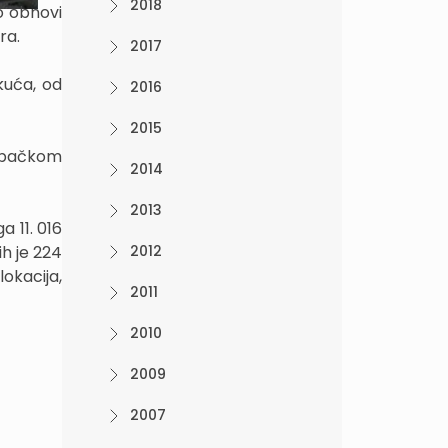
2018
o obnovi
ura.
2017
kuća, od
2016
2015
ebačkom
2014
2013
a 11. 016
ih je 224
2012
okacija,
2011
2010
2009
2007