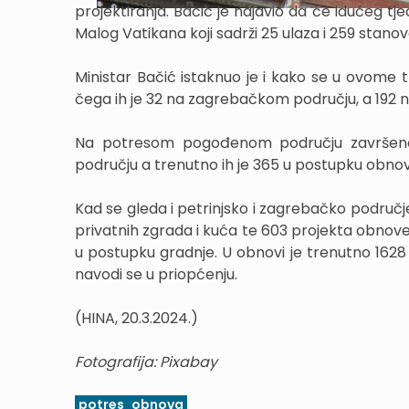
projektiranja. Bačić je najavio da će idućeg tj
Malog Vatikana koji sadrži 25 ulaza i 259 stano
Ministar Bačić istaknuo je i kako se u ovome tr
čega ih je 32 na zagrebačkom području, a 192 n
Na potresom pogođenom području završeno
području a trenutno ih je 365 u postupku obno
Kad se gleda i petrinjsko i zagrebačko područje
privatnih zgrada i kuća te 603 projekta obnove 
u postupku gradnje. U obnovi je trenutno 1628 
navodi se u priopćenju.
(HINA, 20.3.2024.)
Fotografija: Pixabay
potres
obnova