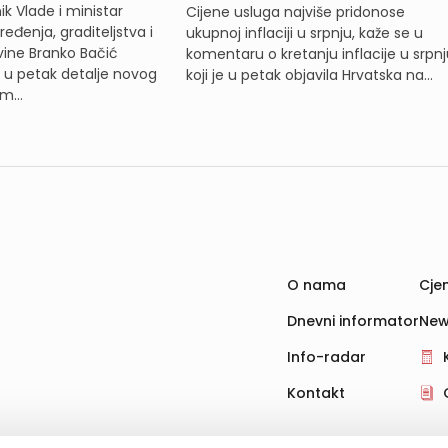
k Vlade i ministar
Cijene usluga najviše pridonose
eđenja, graditeljstva i
ukupnoj inflaciji u srpnju, kaže se u
ine Branko Bačić
komentaru o kretanju inflacije u srpnj
e u petak detalje novog
koji je u petak objavila Hrvatska na...
m...
O nama
Cjen
Dnevni informator
New
Info-radar
Kontakt