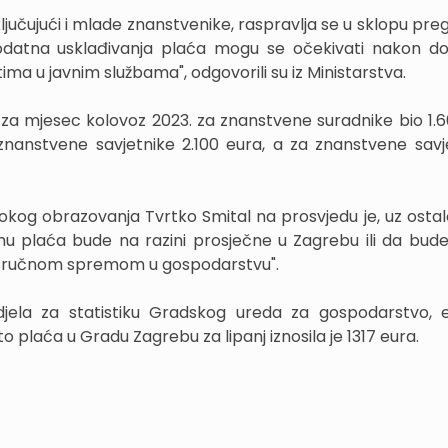
jučujući i mlade znanstvenike, raspravlja se u sklopu pre
odatna usklađivanja plaća mogu se očekivati nakon d
ma u javnim službama", odgovorili su iz Ministarstva.
ma za mjesec kolovoz 2023. za znanstvene suradnike bio 1.6
znanstvene savjetnike 2.100 eura, a za znanstvene savj
sokog obrazovanja Tvrtko Smital na prosvjedu je, uz ostal
mu plaća bude na razini prosječne u Zagrebu ili da bud
 stručnom spremom u gospodarstvu".
jela za statistiku Gradskog ureda za gospodarstvo, 
to plaća u Gradu Zagrebu za lipanj iznosila je 1317 eura.