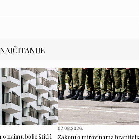
NAJČITANIJE
07.08.2026.
o najmu bolje štiti i
Zakoni o mirovinama branitelj