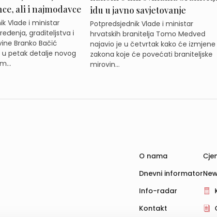
e, ali i najmodavce
idu u javno savjetovanje
k Vlade i ministar
Potpredsjednik Vlade i ministar
eđenja, graditeljstva i
hrvatskih branitelja Tomo Medved
ine Branko Bačić
najavio je u četvrtak kako će izmjene
e u petak detalje novog
zakona koje će povećati braniteljske
m...
mirovin...
O nama
Cjen
Dnevni informator
New
Info-radar
Kontakt