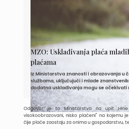
20.10.2023.
MZO: Usklađivanja plaća mladi
plaćama
Iz Ministarstva znanosti i obrazovanja u 
službama, uključujući i mlade znanstvenik
dodatna usklađivanja mogu se očekivati
Odgovor je to Ministarstva na upit Hine
visokoobrazovani, nisko plaćeni" na kojemu 
čije plaće zaostaju za onima u gospodarstvu, t