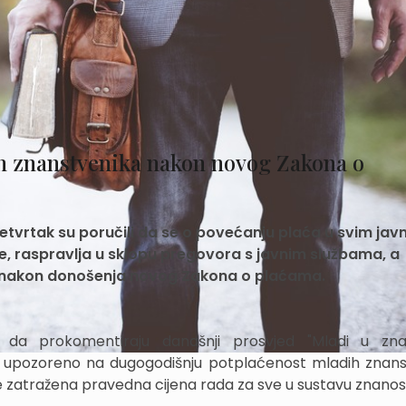
h znanstvenika nakon novog Zakona o
četvrtak su poručili da se o povećanju plaća u svim jav
e, raspravlja u sklopu pregovora s javnim službama, a
 nakon donošenja novog Zakona o plaćama.
 da prokomentiraju današnji prosvjed "Mladi u zna
je upozoreno na dugogodišnju potplaćenost mladih znans
e zatražena pravedna cijena rada za sve u sustavu znanost