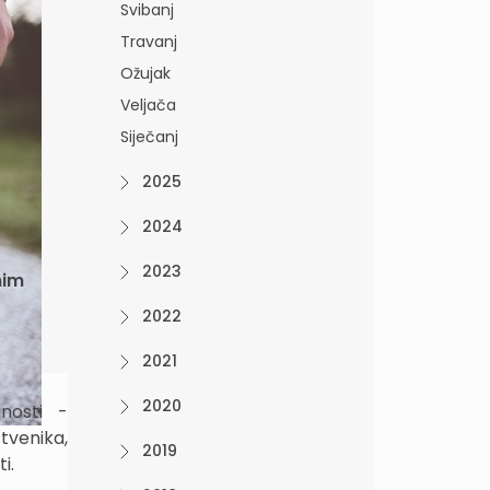
Svibanj
Travanj
Ožujak
Veljača
Siječanj
2025
2024
2023
nim
2022
2021
2020
nosti -
tvenika,
2019
i.