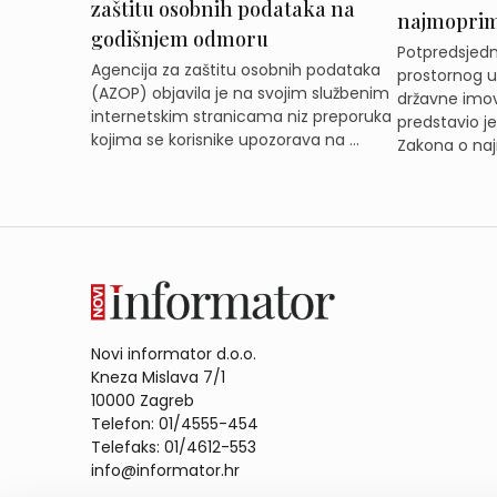
zaštitu osobnih podataka na
najmoprimc
godišnjem odmoru
Potpredsjedni
Agencija za zaštitu osobnih podataka
prostornog ur
(AZOP) objavila je na svojim službenim
državne imov
internetskim stranicama niz preporuka
predstavio j
kojima se korisnike upozorava na ...
Zakona o naj
Novi informator d.o.o.
Kneza Mislava 7/1
10000 Zagreb
Telefon: 01/4555-454
Telefaks: 01/4612-553
info@informator.hr