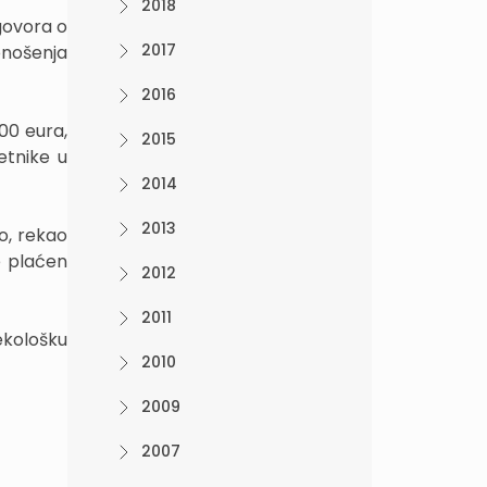
2018
govora o
2017
onošenja
2016
00 eura,
2015
etnike u
2014
2013
o, rekao
e plaćen
2012
2011
ekološku
2010
2009
2007