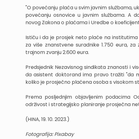
"O povećanju plaća u svim javnim službama, ukl
povećanju osnovice u javnim službama. A d
novog Zakona o plaćama i Uredbe o koeficijenti
Ističu i da je prosjek neto plaće na instituti
za više znanstvene suradnike 1.750 eura, za 
trajnom zvanju 2.600 eura.
Predsjednik Nezavisnog sindikata znanosti i vi
da asistent doktorand ima pravo tražiti "da 
koliko je prosječno plaćena osoba s visokom
Prema posljednjim objavljenim podacima Od
održivost i strategijsko planiranje prosječna ne
(HINA, 19. 10. 2023.)
Fotografija: Pixabay