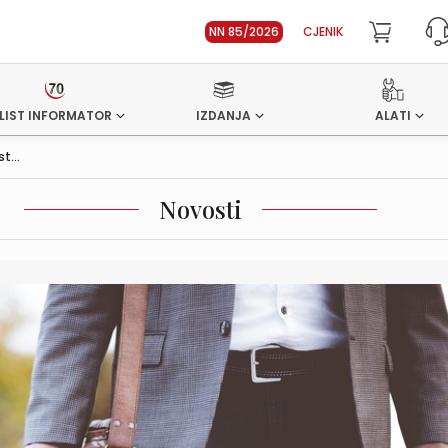
NN 85/2026
CJENIK
LIST INFORMATOR
IZDANJA
ALATI
t...
Novosti