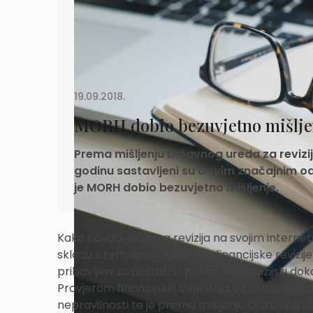
19.09.2018.
MORH dobio bezuvjetno mišlje
Prema mišljenju Državnog ureda za revizij
godinu sastavljeni su u svim značajnim
je MORH dobio bezuvjetno mišljenje.
Kako navodi državna revizija na svojim internets
skladu s temeljnim načelima financijske revizije
pribavljeni su dostatni i primjereni revizijski dok
Provjerom financijskih izvještaja u odnosu na kri
nepravilnosti te je prema mišljenju Državnog ur