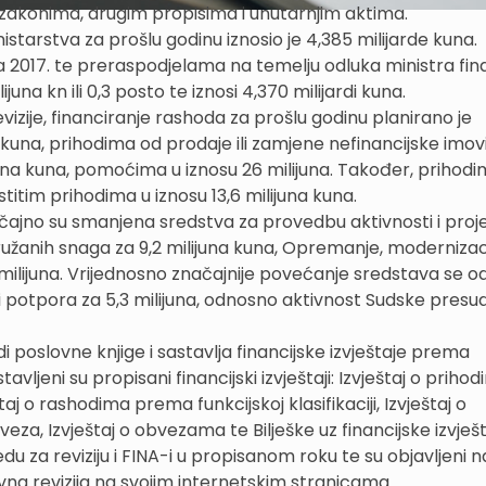
zakonima, drugim propisima i unutarnjim aktima.
istarstva za prošlu godinu iznosio je 4,385 milijarde kuna.
017. te preraspodjelama na temelju odluka ministra fina
juna kn ili 0,3 posto te iznosi 4,370 milijardi kuna.
zije, financiranje rashoda za prošlu godinu planirano je
 kuna, prihodima od prodaje ili zamjene nefinancijske imovi
juna kuna, pomoćima u iznosu 26 milijuna. Također, prihodi
titim prihodima u iznosu 13,6 milijuna kuna.
ajno su smanjena sredstva za provedbu aktivnosti i proj
žanih snaga za 9,2 milijuna kuna, Opremanje, modernizaci
,9 milijuna. Vrijednosno značajnije povećanje sredstava se o
 potpora za 5,3 milijuna, odnosno aktivnost Sudske presud
odi poslovne knjige i sastavlja financijske izvještaje prema
eni su propisani financijski izvještaji: Izvještaj o prihod
aj o rashodima prema funkcijskoj klasifikaciji, Izvještaj o
za, Izvještaj o obvezama te Bilješke uz financijske izvješt
edu za reviziju i FINA-i u propisanom roku te su objavljeni n
na revizija na svojim internetskim stranicama.