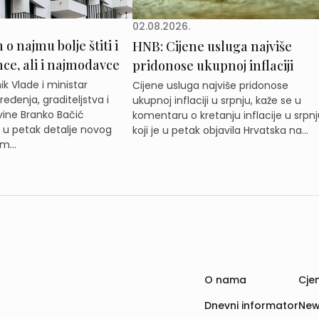
02.08.2026.
o najmu bolje štiti i
HNB: Cijene usluga najviše
e, ali i najmodavce
pridonose ukupnoj inflaciji
k Vlade i ministar
Cijene usluga najviše pridonose
eđenja, graditeljstva i
ukupnoj inflaciji u srpnju, kaže se u
ine Branko Bačić
komentaru o kretanju inflacije u srpnj
e u petak detalje novog
koji je u petak objavila Hrvatska na...
m...
O nama
Cjen
Dnevni informator
New