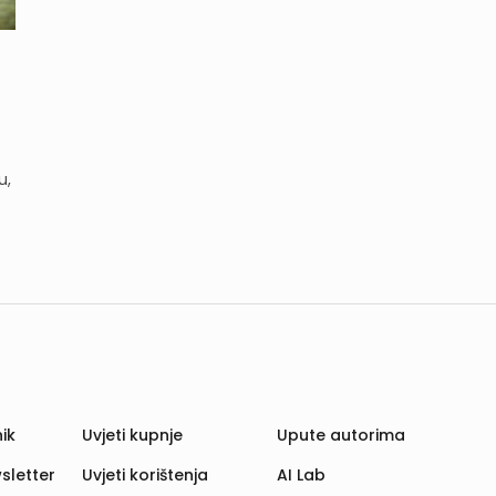
u,
ik
Uvjeti kupnje
Upute autorima
sletter
Uvjeti korištenja
AI Lab