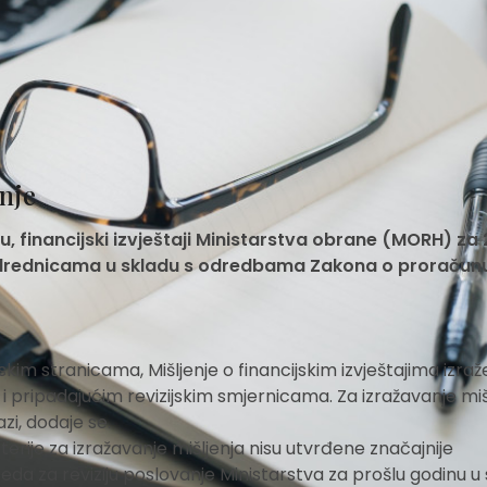
nje
u, financijski izvještaji Ministarstva obrane (MORH) za
 odrednicama u skladu s odredbama Zakona o proračunu
kim stranicama, Mišljenje o financijskim izvještajima izraž
 i pripadajućim revizijskim smjernicama. Za izražavanje miš
azi, dodaje se.
terije za izražavanje mišljenja nisu utvrđene značajnije
eda za reviziju poslovanje Ministarstva za prošlu godinu u