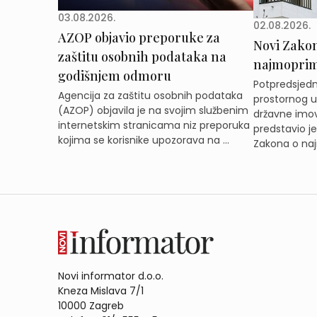
03.08.2026.
02.08.2026.
AZOP objavio preporuke za
Novi Zakon 
zaštitu osobnih podataka na
najmoprimc
godišnjem odmoru
Potpredsjedni
Agencija za zaštitu osobnih podataka
prostornog ur
(AZOP) objavila je na svojim službenim
državne imov
internetskim stranicama niz preporuka
predstavio j
kojima se korisnike upozorava na ...
Zakona o naj
Novi informator d.o.o.
Kneza Mislava 7/1
10000 Zagreb