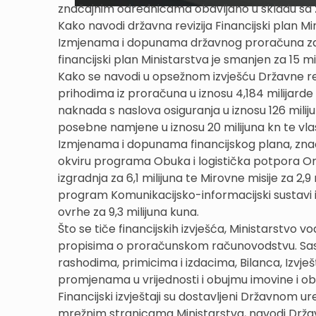
značajnim odrednicama obavljano u skladu sa 
Kako navodi državna revizija Financijski plan Min
Izmjenama i dopunama državnog proračuna za 2
financijski plan Ministarstva je smanjen za 15 mili
Kako se navodi u opsežnom izvješću Državne revi
prihodima iz proračuna u iznosu 4,184 milijarde
naknada s naslova osiguranja u iznosu 126 mili
posebne namjene u iznosu 20 milijuna kn te vlas
Izmjenama i dopunama financijskog plana, znač
okviru programa Obuka i logistička potpora Oru
izgradnja za 6,1 milijuna te Mirovne misije za 2
program Komunikacijsko-informacijski sustavi i
ovrhe za 9,3 milijuna kuna.
Što se tiče financijskih izvješća, Ministarstvo v
propisima o proračunskom računovodstvu. Sastavlj
rashodima, primicima i izdacima, Bilanca, Izvješt
promjenama u vrijednosti i obujmu imovine i obve
Financijski izvještaji su dostavljeni Državnom ur
mrežnim stranicama Ministarstva, navodi Držav