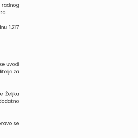
a radnog
to.
u 1,217
se uvodi
telje za
e Željka
 dodatno
pravo se