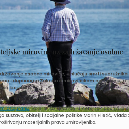
iteljske mirovine uz zadržavanje osobne
zadržavanje osobne mirovine, u slučaju smrti supružnika
ama i dopunama Zakona o mirovinskom osiguranju, a
ća korisnika.
m osiguranju
, koje je sa sjednice u četvrtak uputila u 
sustava, obitelji i socijalne politike Marin Piletić, Vlad
roširivanju materijalnih prava umirovljenika.