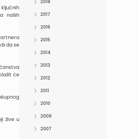
2018
ključnih
2017
na naših
2016
partnera
2015
vši da se
2014
2013
ućanstva
blažit će
2012
2011
 ukupnog
2010
2009
i žive u
2007