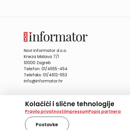
Novi informator d.o.o.
Kneza Mislava 7/1
10000 Zagreb
Telefon: 01/4555-454
Telefaks: 01/4612-553
info@informator.hr
PRATITE NAS:
Kolačići i slične tehnologije
Na našoj web stranici koristimo kolačiće i slične te
Pravila privatnosti
Impressum
Popis partnera
analiziramo promet na stranici te prikazujemo sadržaje
također koriste ove tehnologije.
Postavke
Odabirom opcije „Samo nužno“ prihvaćate samo one ko