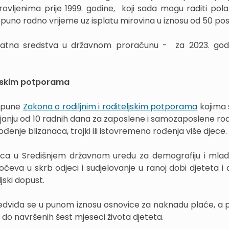
ovljenima prije 1999. godine, koji sada mogu raditi pol
i puno radno vrijeme uz isplatu mirovina u iznosu od 50 pos
atna sredstva u državnom proračunu - za 2023. godin
eljskim potporama
dopune
Zakona o rodiljnim i roditeljskim potporama
kojima 
anju od 10 radnih dana za zaposlene i samozaposlene rodi
ođenje blizanaca, trojki ili istovremeno rođenja više djece.
nica u Središnjem državnom uredu za demografiju i mlad
očeva u skrb odjeci i sudjelovanje u ranoj dobi djeteta i
jski dopust.
edviđa se u punom iznosu osnovice za naknadu plaće, a 
 do navršenih šest mjeseci života djeteta.