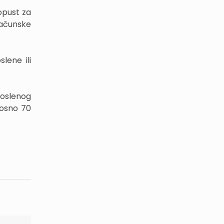
opust za
računske
lene ili
poslenog
nosno 70