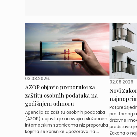
03.08.2026.
02.08.2026.
AZOP objavio preporuke za
Novi Zakon 
zaštitu osobnih podataka na
najmoprimc
godišnjem odmoru
Potpredsjedni
Agencija za zaštitu osobnih podataka
prostornog ur
(AZOP) objavila je na svojim službenim
državne imov
internetskim stranicama niz preporuka
predstavio j
kojima se korisnike upozorava na ...
Zakona o naj