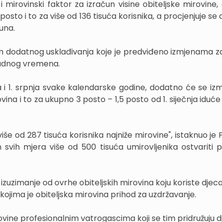
ovinski faktor za izračun visine obiteljske mirovine, a
posto i to za više od 136 tisuća korisnika, a procjenjuje se
una.
jem dodatnog usklađivanja koje je predviđeno izmjenama z
 radnog vremena.
ja i 1. srpnja svake kalendarske godine, dodatno će se i
na i to za ukupno 3 posto – 1,5 posto od 1. siječnja iduće
od 287 tisuća korisnika najniže mirovine", istaknuo je Pi
vih mjera više od 500 tisuća umirovljenika ostvariti 
zuzimanje od ovrhe obiteljskih mirovina koju koriste djec
ojima je obiteljska mirovina prihod za uzdržavanje.
vine profesionalnim vatrogascima koji se tim pridružuju d