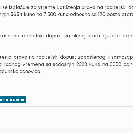
 se isplaćuje za vrijeme korištenja prava na roditeljski d
ašnjih 5654 kune na 7.500 kuna odnosno sa 170 posto pro
rava na roditeljski dopust za slučaj smrti djeteta zapos
tenja prava na roditeljski dopust zaposlenog ili samoza
og radnog vremena sa sadašnjih 2328 kuna na 3658 od
ačunske osnovice.
nik mirovine