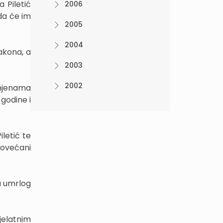
 Piletić
2006
 da će im
2005
2004
akona, a
2003
2002
zmjenama
 godine i
letić te
povećani
a umrlog
jelatnim