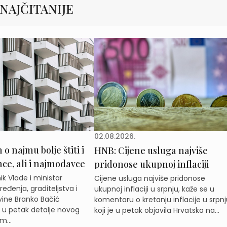
NAJČITANIJE
02.08.2026.
o najmu bolje štiti i
HNB: Cijene usluga najviše
e, ali i najmodavce
pridonose ukupnoj inflaciji
k Vlade i ministar
Cijene usluga najviše pridonose
eđenja, graditeljstva i
ukupnoj inflaciji u srpnju, kaže se u
ine Branko Bačić
komentaru o kretanju inflacije u srpnj
e u petak detalje novog
koji je u petak objavila Hrvatska na...
m...