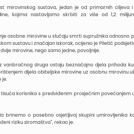
t mirovinskog sustava, jedan je od primarnih ciljeva i 
e, kojima nastavljamo skrbiti za više od 1,2 miliju
vanje osobne mirovine u slučaju smrti supružnika odnosno 
m sustavu i značajan iskorak, ocijenio je Piletić podsjeti
vije mirovine, nego samo jedne, povoljnije.
li iz vanbračnog druga ostaju beznačajno djela prihoda k
orištenjem dijela obiteljske mirovine uz osobnu mirovinu u
 je.
tisuća korisnika s predviđenim prosječnim povećanjem
 brinemo o posebno osjetljivoj skupini umirovljenika koj
eni riziku siromaštva", rekao je.