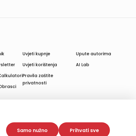
ik
Uvjeti kupnje
Upute autorima
sletter
Uvjeti korištenja
AI Lab
Kalkulatori
Pravila zaštite
privatnosti
Obrasci
aju. Time poboljšavamo korisničko iskustvo,
 više web stranica i uređaja u tu svrhu. Naši partneri
Samo nužno
Prihvati sve
e. Opcija „Prihvati sve“ omogućuje postavljanje i