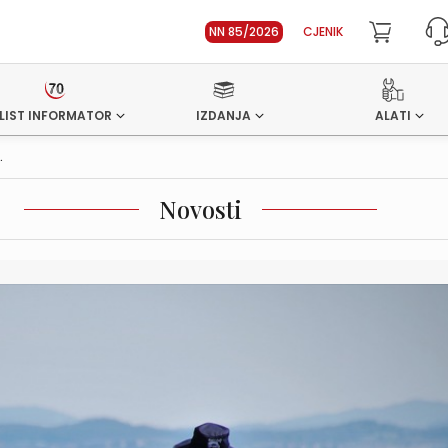
NN 85/2026
CJENIK
LIST INFORMATOR
IZDANJA
ALATI
.
Novosti