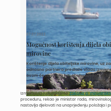
07.07.2022.
Mogućnost korištenja dijela ob
mirovine
Korištenje dijela obiteljske mirovine, uz 
odnosno partnera predlaže Vlada izmjen
ovom će novinom biti obuhvaćeno 155 tisu
Izmjenama i dopunama
Zakona o mirovinsko
proceduru, rekao je ministar rada, mirovinskoga 
nastavlja djelovati na unaprjeđenju položaja i p