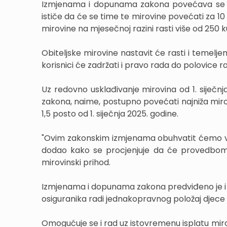
Izmjenama i dopunama zakona povećava se i mir
ističe da će se time te mirovine povećati za 10 
mirovine na mjesečnoj razini rasti više od 250 k
Obiteljske mirovine nastavit će rasti i temel
korisnici će zadržati i pravo rada do polovice
Uz redovno usklađivanje mirovina od 1. siječn
zakona, naime, postupno povećati najniža mirovi
1,5 posto od 1. siječnja 2025. godine.
"Ovim zakonskim izmjenama obuhvatit ćemo više 
dodao kako se procjenjuje da će provedbom s
mirovinski prihod.
Izmjenama i dopunama zakona predviđeno je i i
osiguranika radi jednakopravnog položaj djece k
Omogućuje se i rad uz istovremenu isplatu miro