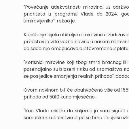
"Povećanje adekvatnosti mirovina, uz održivos
prioriteta u programu Vlade do 2024. godin
umirovljenika", rekao je.
Korištenje dijela obiteljske mirovine u zadrža
predstavlja vrlo važno novinu u našem mirovinsko
do sada nije omogućavalo istovremeno isplatu d
"Korisnici mirovine koji zbog smrti bračnog i
potencijalno su izloženi riziku od siromaštva. K
se posljedice smanjenja realnih prihoda", dodao
Ovom novinom bit će obuhvaćeno više od 155 
prihoda od 5010 kuna mjesečno.
"Kao Vlada mislim da šaljemo ja sam signal da
samačkim kućanstvima pa su time i najviše izlož