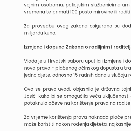
vojnim osobama, policijskim službenicima umir
vremena te primati 100 posto mirovine ili radit
Za provedbu ovog zakona osigurana su dod
milijardu kuna.
Izmjene i dopune Zakona o rodiljnim i rodit
Vlada je u Hrvatski saboru uputila i izmjene i 
novo pravo - plaćenog očinskog dopusta u traj
jedno dijete, odnosno 15 radnih dana u slučaju r
Ovo se pravo uvodi, objasnila je državna taj
Josić, kako bi se omogućila veća uključenost 
potaknulo očeve na korištenje prava na roditel
Za vrijeme korištenja prava naknada plaće pr
može koristiti nakon rođenja djeteta, najkasnije