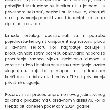
neučinkovitoj raspodjeli resursa. Osim toga, treba
poboljšati institucionalnu kvalitetu i u javnom i u
privatnom sektoru", napisali su iz MMF-a, dodajući
da će povećanju produktivnosti.doprinijeti i ubrzanje
digitalne tranzicije.
Između ostalog, apostrofirali su i potrebu
pojednostavljenog i transparentnog sustava plaća
u javnom sektoru koji nagrađuje zasluge i
produktivnost, zatim potrebu obnavljanja napora za
produženje radnog vijeka, rješavanja dugova u
zdravstvu, kao i kvalitetan sustav upravljanja javnim
ulaganjima, koji bi pomogao u optimalnom
korištenju sredstava iz fondova EU-a i privlačenju
privatnih ulaganja.
Pozdravili su i proces pripreme novog jedinstvenog
zakona o poduzećima u državnom vlasništvu, koji bi
trebao biti donesen početkom 2024. godine.