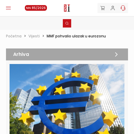
NN 85/2026
Početna
>
Vijesti
>
MMF pohvalio ulazak u eurozonu
Arhiva