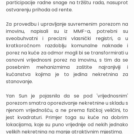
participacije radne snage na tržištu rada, nasuprot
ostvarenju prihoda od rente.
Za provedbu i upravljanje suvremenim porezom na
imovinu, napisali su iz MMF-a, potrebni su
sveobuhvatni i precizni vlasnički registri, a u
kratkoročnom razdoblju komunalne naknade i
porez na kuće za odmor mogli bi se transformirati u
osnovni vrijednosni porez na imovinu, s tim da se
posebnim mehanizmima zaštite najranjiviji i
kućanstva kojima je to jedina nekretnina za
stanovanje.
Yan Sun je pojasnila da se pod 'vrijednosnim'
porezom smatra oporezivanje nekretnine u skladu s
njenom vrijednošću, a ne prema fizičkoj veličini, to
jest kvadraturi. Primjer toga su kuće na dobrim
lokacijama, koje su puno vrijednije od nekih jednako
velikih nekretnina na manje atraktivnim mjestima.