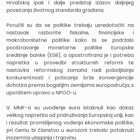
Hrvatskoj ipak i dalje predstoji izazov daljnjeg
povećanja životnog standarda građana.
Poručili su da se politike trebaju usredotočiti na
nastavak razborite fiskalne, financijske i
makrobonitetne politike kako bi se podržalo
pooštravanje monetarne politike Europske
središnje banke (ESB), a apostrofirana je i potreba
napretka u provedbi strukturnih reformi te
nastavka reformskog zamaha radi poboljšanja
konkurentnosti i poticanja brže konvergencije
dohotka prema bogatijim zemljama europodručja, s
uporištem upravo u NPOO-u.
Iz MMF-a su uvođenje eura istaknuli kao dokaz
velikog napretka od pridruživanja Europskoj uniji, kao
i rezultat promišljenog vođenja ekonomske politike,
pri čemu bi članstvo u eurozoni trebalo potaknuti
inozemna ulaganja i trgovinu.