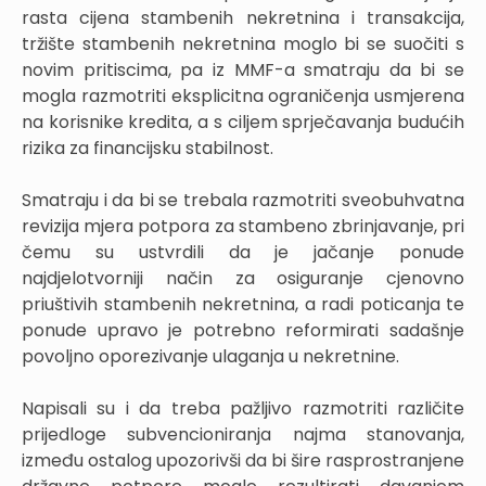
rasta cijena stambenih nekretnina i transakcija,
tržište stambenih nekretnina moglo bi se suočiti s
novim pritiscima, pa iz MMF-a smatraju da bi se
mogla razmotriti eksplicitna ograničenja usmjerena
na korisnike kredita, a s ciljem sprječavanja budućih
rizika za financijsku stabilnost.
Smatraju i da bi se trebala razmotriti sveobuhvatna
revizija mjera potpora za stambeno zbrinjavanje, pri
čemu su ustvrdili da je jačanje ponude
najdjelotvorniji način za osiguranje cjenovno
priuštivih stambenih nekretnina, a radi poticanja te
ponude upravo je potrebno reformirati sadašnje
povoljno oporezivanje ulaganja u nekretnine.
Napisali su i da treba pažljivo razmotriti različite
prijedloge subvencioniranja najma stanovanja,
između ostalog upozorivši da bi šire rasprostranjene