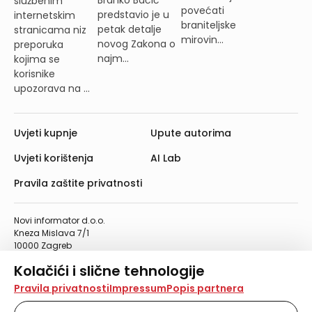
službenim
povećati
predstavio je u
internetskim
braniteljske
petak detalje
stranicama niz
mirovin...
novog Zakona o
preporuka
najm...
kojima se
korisnike
upozorava na ...
Uvjeti kupnje
Upute autorima
Uvjeti korištenja
AI Lab
Pravila zaštite privatnosti
Novi informator d.o.o.
Kneza Mislava 7/1
10000 Zagreb
Telefon: 01/4555-454
Kolačići i slične tehnologije
Telefaks: 01/4612-553
info@informator.hr
Na našoj web stranici koristimo kolačiće i slične
Pravila privatnosti
Impressum
Popis partnera
tehnologije za pohranu, čitanje i obradu informacija na