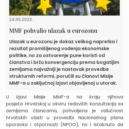
24.05.2023.
MMF pohvalio ulazak u eurozonu
Ulazak u eurozonu je dokaz velikog napretka i
rezultat promišljenog vođenja ekonomske
politike, no za ostvarenje pune koristi od
članstva i bržu konvergenciju prema bogatijim
zemljama najvažniji je nastavak provedbe
strukturnih reformi, poručili su članovi Misije
MMF-a u zaključnoj izjavi objavljenoj u utorak.
U izjavi Misije MMF-a na kraju njihova
posjeta Hrvatskoj u okviru redovitih konzultacija sa
zemljama članicama, pohvaljena je odlučnost
hrvatskih vlasti u provedbi Nacionalnog plana
oporavka i otpornosti (NPOO), no i istaknuto da