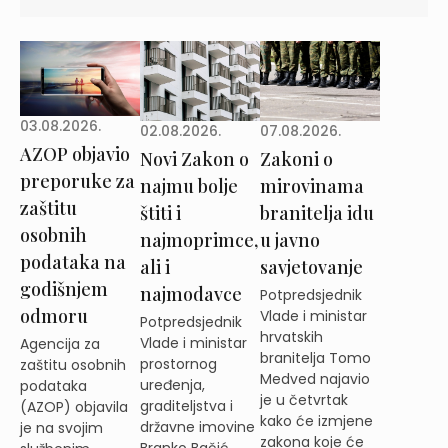
03.08.2026.
02.08.2026.
07.08.2026.
AZOP objavio
Novi Zakon o
Zakoni o
preporuke za
najmu bolje
mirovinama
zaštitu
štiti i
branitelja idu
osobnih
najmoprimce,
u javno
podataka na
ali i
savjetovanje
godišnjem
najmodavce
Potpredsjednik
odmoru
Vlade i ministar
Potpredsjednik
hrvatskih
Vlade i ministar
Agencija za
branitelja Tomo
prostornog
zaštitu osobnih
Medved najavio
uređenja,
podataka
je u četvrtak
graditeljstva i
(AZOP) objavila
kako će izmjene
državne imovine
je na svojim
zakona koje će
Branko Bačić