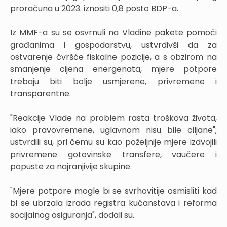
proračuna u 2023. iznositi 0,8 posto BDP-a.
Iz MMF-a su se osvrnuli na Vladine pakete pomoći
građanima i gospodarstvu, ustvrdivši da za
ostvarenje čvršće fiskalne pozicije, a s obzirom na
smanjenje cijena energenata, mjere potpore
trebaju biti bolje usmjerene, privremene i
transparentne.
"Reakcije Vlade na problem rasta troškova života,
iako pravovremene, uglavnom nisu bile ciljane";
ustvrdili su, pri čemu su kao poželjnije mjere izdvojili
privremene gotovinske transfere, vaučere i
popuste za najranjivije skupine.
"Mjere potpore mogle bi se svrhovitije osmisliti kad
bi se ubrzala izrada registra kućanstava i reforma
socijalnog osiguranja", dodali su.