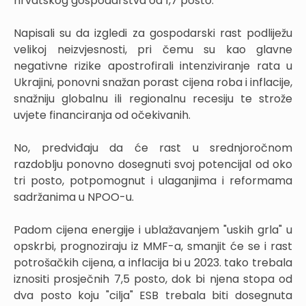
hrvatskog gospodarstva od 1,7 posto.
Napisali su da izgledi za gospodarski rast podliježu
velikoj neizvjesnosti, pri čemu su kao glavne
negativne rizike apostrofirali intenziviranje rata u
Ukrajini, ponovni snažan porast cijena roba i inflacije,
snažniju globalnu ili regionalnu recesiju te strože
uvjete financiranja od očekivanih.
No, predviđaju da će rast u srednjoročnom
razdoblju ponovno dosegnuti svoj potencijal od oko
tri posto, potpomognut i ulaganjima i reformama
sadržanima u NPOO-u.
Padom cijena energije i ublažavanjem "uskih grla" u
opskrbi, prognoziraju iz MMF-a, smanjit će se i rast
potrošačkih cijena, a inflacija bi u 2023. tako trebala
iznositi prosječnih 7,5 posto, dok bi njena stopa od
dva posto koju "cilja" ESB trebala biti dosegnuta