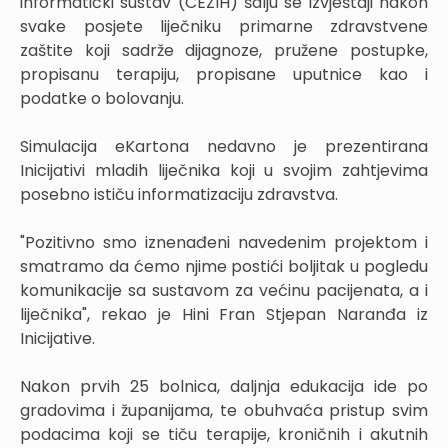
informatički sustav (CEZIH) šalju se izvještaji nakon
svake posjete liječniku primarne zdravstvene
zaštite koji sadrže dijagnoze, pružene postupke,
propisanu terapiju, propisane uputnice kao i
podatke o bolovanju.
Simulacija eKartona nedavno je prezentirana
Inicijativi mladih liječnika koji u svojim zahtjevima
posebno ističu informatizaciju zdravstva.
"Pozitivno smo iznenađeni navedenim projektom i
smatramo da ćemo njime postići boljitak u pogledu
komunikacije sa sustavom za većinu pacijenata, a i
liječnika", rekao je Hini Fran Stjepan Naranđa iz
Inicijative.
Nakon prvih 25 bolnica, daljnja edukacija ide po
gradovima i županijama, te obuhvaća pristup svim
podacima koji se tiču terapije, kroničnih i akutnih