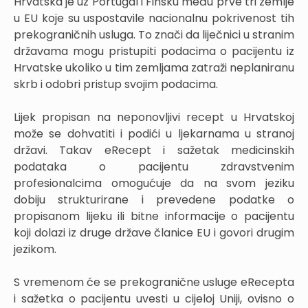
Hrvatska je uz Portugal i Finsku među prve tri zemlje
u EU koje su uspostavile nacionalnu pokrivenost tih
prekograničnih usluga. To znači da liječnici u stranim
državama mogu pristupiti podacima o pacijentu iz
Hrvatske ukoliko u tim zemljama zatraži neplaniranu
skrb i odobri pristup svojim podacima.
Lijek propisan na neponovljivi recept u Hrvatskoj
može se dohvatiti i podići u ljekarnama u stranoj
državi. Takav eRecept i sažetak medicinskih
podataka o pacijentu zdravstvenim
profesionalcima omogućuje da na svom jeziku
dobiju strukturirane i prevedene podatke o
propisanom lijeku ili bitne informacije o pacijentu
koji dolazi iz druge države članice EU i govori drugim
jezikom.
S vremenom će se prekogranične usluge eRecepta
i sažetka o pacijentu uvesti u cijeloj Uniji, ovisno o