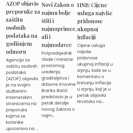
AZOP objavio
Novi Zakon o
HNB: Cijene
preporuke za
najmu bolje
usluga najviše
zaštitu
štiti i
pridonose
osobnih
najmoprimce,
ukupnoj
podataka na
ali i
inflaciji
godišnjem
najmodavce
Cijene usluga
odmoru
najviše
Potpredsjednik
pridonose
Vlade i ministar
Agencija za
ukupnoj inflaciji u
prostornog
zaštitu osobnih
srpnju, kaže se u
uređenja,
podataka
komentaru o
graditeljstva i
(AZOP) objavila
kretanju inflacije
državne imovine
je na svojim
u srpnju, koji je u
Branko Bačić
službenim
petak objavila
predstavio je u
internetskim
Hrvatska na...
petak detalje
stranicama niz
novog Zakona o
preporuka
najm...
kojima se
korisnike
upozorava na ...