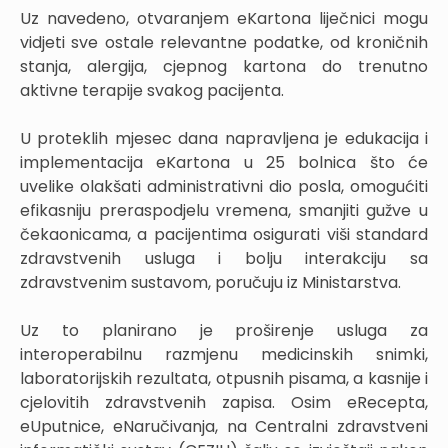
Uz navedeno, otvaranjem eKartona liječnici mogu
vidjeti sve ostale relevantne podatke, od kroničnih
stanja, alergija, cjepnog kartona do trenutno
aktivne terapije svakog pacijenta.
U proteklih mjesec dana napravljena je edukacija i
implementacija eKartona u 25 bolnica što će
uvelike olakšati administrativni dio posla, omogućiti
efikasniju preraspodjelu vremena, smanjiti gužve u
čekaonicama, a pacijentima osigurati viši standard
zdravstvenih usluga i bolju interakciju sa
zdravstvenim sustavom, poručuju iz Ministarstva.
Uz to planirano je proširenje usluga za
interoperabilnu razmjenu medicinskih snimki,
laboratorijskih rezultata, otpusnih pisama, a kasnije i
cjelovitih zdravstvenih zapisa. Osim eRecepta,
eUputnice, eNaručivanja, na Centralni zdravstveni