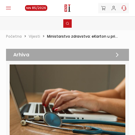
NN 85/2026
Početna
>
Vijesti
>
Ministarstvo zdravstva: eKarton u pri...
Arhiva