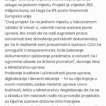
usluga na jednom mjestu. Projekt je vrijedan 362
milijuna kuna, od čega će 85 posto financirati
Europska unija.
"Ovaj projekt će na jednom mjestu, u takozvanom
'oblaku' ili 'cloud-u', udomiti razne sustave javne
uprave, što znači da će naši sugrađani prava
ostvarivati bez donošenja potrebnih dokumenata,
jer će ih službenik sam preuzimati iz sustava. CDU će
omogućiti transparentnost, brže izdavanje
dokumenata i rješavanje predmeta, a ostvarit će i
ogromne uštede za državni proračun", doznaje Hina
u Ministarstvu uprave.
Podizanje kvalitete i učinkovitosti javne uprave,
digitalizacija i decentralizacija - tri su cilja koja je u
ovom mandatu zadao ministar uprave Lovro
Kuščević, ističu u Ministarstvu. Naglašavaju da će se
u skladu s tim nastaviti raditi na provedbi projekata
za ključne sustave državne informacijske