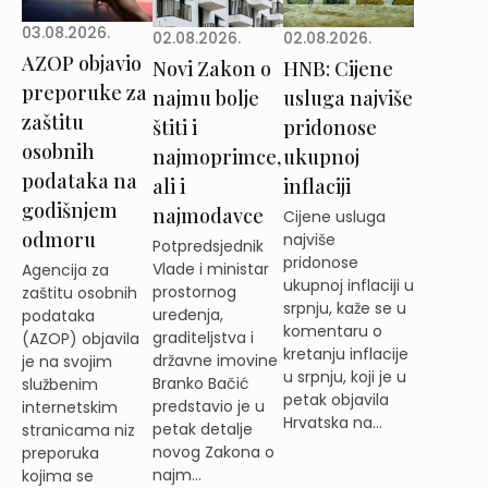
03.08.2026.
02.08.2026.
02.08.2026.
AZOP objavio
Novi Zakon o
HNB: Cijene
preporuke za
najmu bolje
usluga najviše
zaštitu
štiti i
pridonose
osobnih
najmoprimce,
ukupnoj
podataka na
ali i
inflaciji
godišnjem
najmodavce
Cijene usluga
odmoru
najviše
Potpredsjednik
pridonose
Vlade i ministar
Agencija za
ukupnoj inflaciji u
prostornog
zaštitu osobnih
srpnju, kaže se u
uređenja,
podataka
komentaru o
graditeljstva i
(AZOP) objavila
kretanju inflacije
državne imovine
je na svojim
u srpnju, koji je u
Branko Bačić
službenim
petak objavila
predstavio je u
internetskim
Hrvatska na...
petak detalje
stranicama niz
novog Zakona o
preporuka
najm...
kojima se