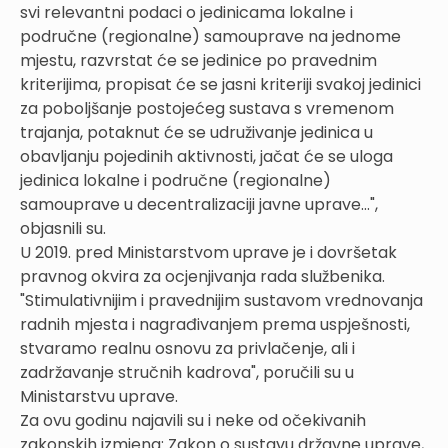
svi relevantni podaci o jedinicama lokalne i
područne (regionalne) samouprave na jednome
mjestu, razvrstat će se jedinice po pravednim
kriterijima, propisat će se jasni kriteriji svakoj jedinici
za poboljšanje postojećeg sustava s vremenom
trajanja, potaknut će se udruživanje jedinica u
obavljanju pojedinih aktivnosti, jačat će se uloga
jedinica lokalne i područne (regionalne)
samouprave u decentralizaciji javne uprave…",
objasnili su.
U 2019. pred Ministarstvom uprave je i dovršetak
pravnog okvira za ocjenjivanja rada službenika.
"Stimulativnijim i pravednijim sustavom vrednovanja
radnih mjesta i nagrađivanjem prema uspješnosti,
stvaramo realnu osnovu za privlačenje, ali i
zadržavanje stručnih kadrova", poručili su u
Ministarstvu uprave.
Za ovu godinu najavili su i neke od očekivanih
zakonskih izmjena: Zakon o sustavu državne uprave,