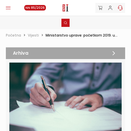
NN 85/2026
Početna
>
Vijesti
>
Ministarstvo uprave: početkom 2019. u...
Arhiva