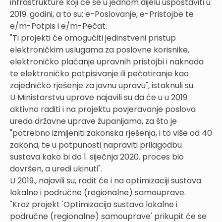
infrastrukture koji će se u jednom dijelu uspostaviti u
2019. godini, a to su: e-Poslovanje, e-Pristojbe te
e/m-Potpis i e/m-Pečat.
"Ti projekti će omogućiti jedinstveni pristup
elektroničkim uslugama za poslovne korisnike,
elektroničko plaćanje upravnih pristojbi i naknada
te elektroničko potpisivanje ili pečatiranje kao
zajedničko rješenje za javnu upravu", istaknuli su.
U Ministarstvu uprave najavili su da će u u 2019.
aktivno raditi i na projektu povjeravanje poslova
ureda državne uprave županijama, za što je
"potrebno izmijeniti zakonska rješenja, i to više od 40
zakona, te u potpunosti napraviti prilagodbu
sustava kako bi do 1. siječnja 2020. proces bio
dovršen, a uredi ukinuti".
U 2019., najavili su, radit će i na optimizaciji sustava
lokalne i područne (regionalne) samouprave.
"Kroz projekt 'Optimizacija sustava lokalne i
područne (regionalne) samouprave' prikupit će se