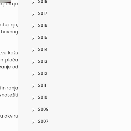
2018
njena je
2017
stupnja,
2016
Vrhovnog
2015
2014
tvu kažu
un plaća
2013
ćanje od
2012
2011
iniranja
notežiti
2010
2009
u okviru
2007