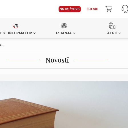
NN 85/2026
CJENIK
LIST INFORMATOR
IZDANJA
ALATI
...
Novosti