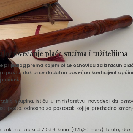
lo povećanje plaća sucima i tužiteljima
je prijedlog prema kojem bi se osnovica za izračun pla
 posto, dok bi se dodatno povećao koeficijent općin
 plaćeni.
adna skupina, ističu u ministarstvu, navodeći da osnov
est posto, odnosno za postotak koji je prethodno smanj
akonu iznosi 4.710,59 kuna (625,20 eura) bruto, dok 