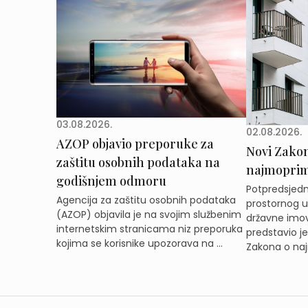
03.08.2026.
02.08.2026.
AZOP objavio preporuke za
Novi Zakon 
zaštitu osobnih podataka na
najmoprimc
godišnjem odmoru
Potpredsjedni
Agencija za zaštitu osobnih podataka
prostornog ur
(AZOP) objavila je na svojim službenim
državne imov
internetskim stranicama niz preporuka
predstavio j
kojima se korisnike upozorava na ...
Zakona o naj