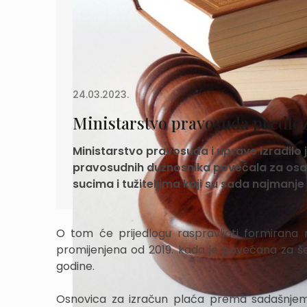
24.03.2023.
Ministarstvo pravosuđa predloži
Ministarstvo pravosuđa i uprave izradilo 
pravosudnih dužnosnika povećala za osam
sucima i tužiteljima koji su sada najmanje
O tom će prijedlogu raspravljati formirana r
promijenjena od 2019. kada je povećana za š
godine.
Osnovica za izračun plaća prema sadašnjem z