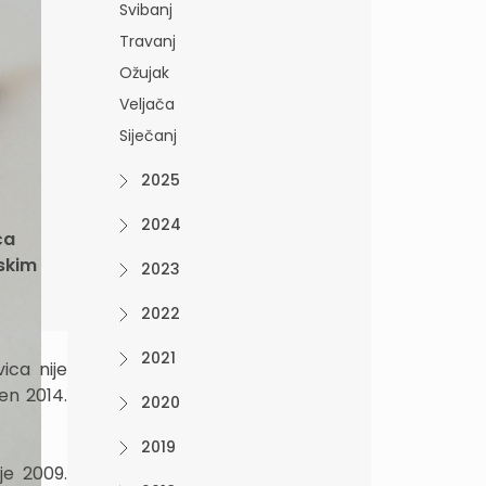
Svibanj
Travanj
Ožujak
Veljača
Siječanj
2025
2024
ća
skim
2023
2022
2021
ica nije
en 2014.
2020
2019
je 2009.