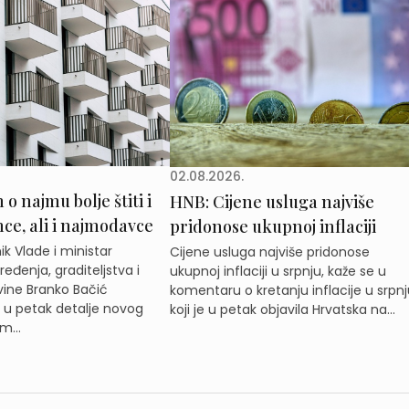
02.08.2026.
o najmu bolje štiti i
HNB: Cijene usluga najviše
e, ali i najmodavce
pridonose ukupnoj inflaciji
k Vlade i ministar
Cijene usluga najviše pridonose
eđenja, graditeljstva i
ukupnoj inflaciji u srpnju, kaže se u
ine Branko Bačić
komentaru o kretanju inflacije u srpnj
e u petak detalje novog
koji je u petak objavila Hrvatska na...
m...