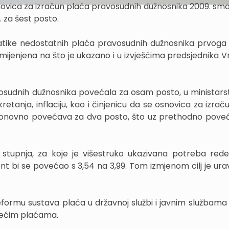
snovica za izračun plaća pravosudnih dužnosnika 2009. sma
. za šest posto.
atike nedostatnih plaća pravosudnih dužnosnika prvoga 
mijenjena na što je ukazano i u izvješćima predsjednika 
osudnih dužnosnika povećala za osam posto, u ministars
etanja, inflaciju, kao i činjenicu da se osnovica za izrač
u ponovno povećava za dva posto, što uz prethodno pove
upnja, za koje je višestruko ukazivana potreba redef
nt bi se povećao s 3,54 na 3,99. Tom izmjenom cilj je urav
reformu sustava plaća u državnoj službi i javnim službama 
tojećim plaćama.