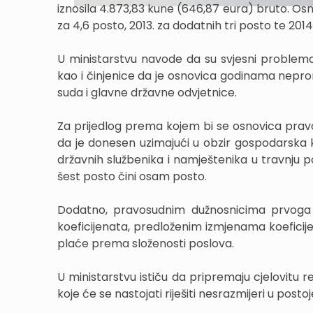
iznosila 4.873,83 kune (646,87 eura) bruto. O
za 4,6 posto, 2013. za dodatnih tri posto te 2014
U ministarstvu navode da su svjesni problem
kao i činjenice da je osnovica godinama nepro
suda i glavne državne odvjetnice.
Za prijedlog prema kojem bi se osnovica prav
da je donesen uzimajući u obzir gospodarska kr
državnih službenika i namještenika u travnj
šest posto čini osam posto.
Dodatno, pravosudnim dužnosnicima prvoga st
koeficijenata, predloženim izmjenama koeficije
plaće prema složenosti poslova.
U ministarstvu ističu da pripremaju cjelovitu 
koje će se nastojati riješiti nesrazmijeri u pos