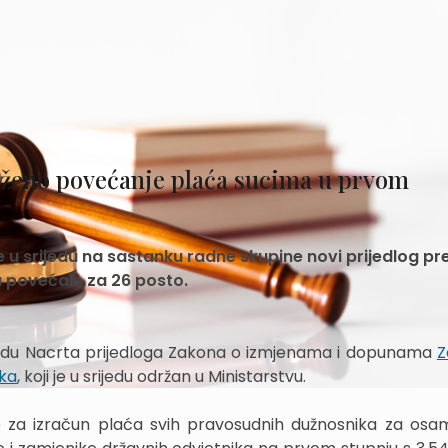
oženo povećanje plaća sucima u prvom
je u srijedu na sastanku radne skupine novi prijedlog p
 povećale za 26 posto.
zradu Nacrta prijedloga Zakona o izmjenama i dopunama
Z
ika
, koji je u srijedu održan u Ministarstvu.
ce za izračun plaća svih pravosudnih dužnosnika za osa