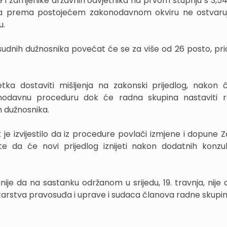
 i zamjenike državnih odvjetnika na prvom stupnju s 3,54 
oja prema postojećem zakonodavnom okviru ne ostvaruj
u.
dnih dužnosnika povećat će se za više od 26 posto, prio
tka dostaviti mišljenja na zakonski prijedlog, nakon
konodavnu proceduru dok će radna skupina nastaviti r
 dužnosnika.
 je izvijestilo da iz procedure povlači izmjene i dopune 
 da će novi prijedlog iznijeti nakon dodatnih konzul
nije da na sastanku održanom u srijedu, 19. travnja, nije 
arstva pravosuđa i uprave i sudaca članova radne skupin