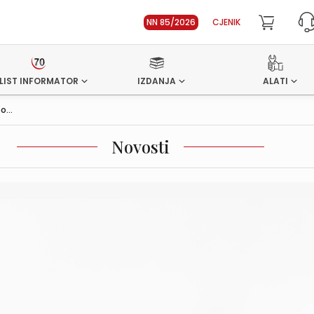
NN 85/2026
CJENIK
LIST INFORMATOR
IZDANJA
ALATI
...
Novosti