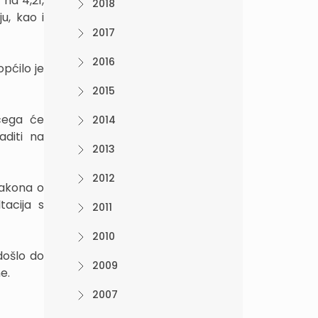
na 4,21,
2018
u, kao i
2017
2016
pćilo je
2015
 čega će
2014
aditi na
2013
2012
Zakona o
tacija s
2011
2010
došlo do
2009
e.
2007