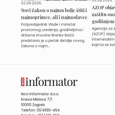
03.08.2026.
02.08.2026.
AZOP obja
Novi Zakon o najmu bolje štiti i
zaštitu os
najmoprimce, ali i najmodavce
godišnjem
Potpredsjednik Vlade i ministar
Agencija za 
prostornog uređenja, graditeljstva i
(AZOP) objav
državne imovine Branko Bačić
internetskim
predstavio je u petak detalje novog
kojima se kor
Zakona o najm...
Novi informator d.o.o.
Kneza Mislava 7/1
10000 Zagreb
Telefon: 01/4555-454