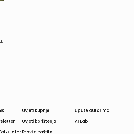
u,
ik
Uvjeti kupnje
Upute autorima
sletter
Uvjeti korištenja
AI Lab
Kalkulatori
Pravila zaštite