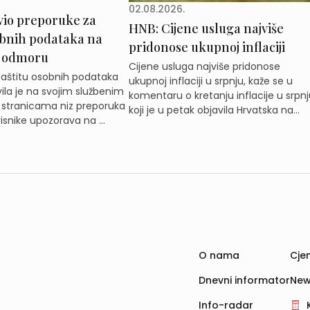
02.08.2026.
vio preporuke za
HNB: Cijene usluga najviše
obnih podataka na
pridonose ukupnoj inflaciji
 odmoru
Cijene usluga najviše pridonose
zaštitu osobnih podataka
ukupnoj inflaciji u srpnju, kaže se u
ila je na svojim službenim
komentaru o kretanju inflacije u srpnj
 stranicama niz preporuka
koji je u petak objavila Hrvatska na...
isnike upozorava na ...
O nama
Cjen
Dnevni informator
New
Info-radar