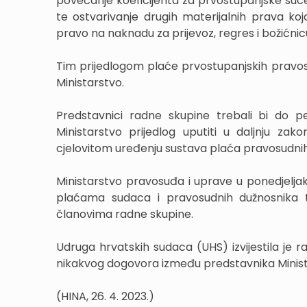
povećanje koeficijenta za prvostupanjske suce
te ostvarivanje drugih materijalnih prava k
pravo na naknadu za prijevoz, regres i božićnic
Tim prijedlogom plaće prvostupanjskih pravosu
Ministarstvo.
Predstavnici radne skupine trebali bi do pe
Ministarstvo prijedlog uputiti u daljnju za
cjelovitom uređenju sustava plaća pravosudnih
Ministarstvo pravosuđa i uprave u ponedjeljak
plaćama sudaca i pravosudnih dužnosnika te
članovima radne skupine.
Udruga hrvatskih sudaca (UHS) izvijestila je ra
nikakvog dogovora između predstavnika Minist
(HINA, 26. 4. 2023.)