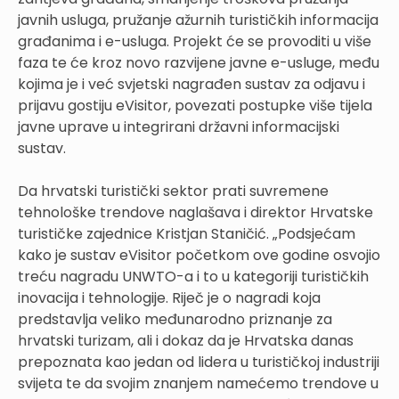
javnih usluga, pružanje ažurnih turističkih informacija
građanima i e-usluga. Projekt će se provoditi u više
faza te će kroz novo razvijene javne e-usluge, među
kojima je i već svjetski nagrađen sustav za odjavu i
prijavu gostiju eVisitor, povezati postupke više tijela
javne uprave u integrirani državni informacijski
sustav.
Da hrvatski turistički sektor prati suvremene
tehnološke trendove naglašava i direktor Hrvatske
turističke zajednice Kristjan Staničić. „Podsjećam
kako je sustav eVisitor početkom ove godine osvojio
treću nagradu UNWTO-a i to u kategoriji turističkih
inovacija i tehnologije. Riječ je o nagradi koja
predstavlja veliko međunarodno priznanje za
hrvatski turizam, ali i dokaz da je Hrvatska danas
prepoznata kao jedan od lidera u turističkoj industriji
svijeta te da svojim znanjem namećemo trendove u