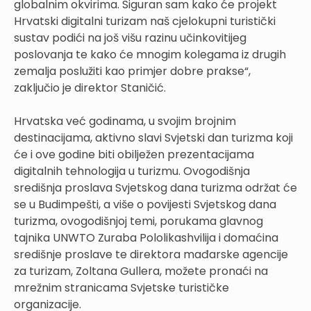
globalnim okvirima. Siguran sam kako će projekt
Hrvatski digitalni turizam naš cjelokupni turistički
sustav podići na još višu razinu učinkovitijeg
poslovanja te kako će mnogim kolegama iz drugih
zemalja poslužiti kao primjer dobre prakse“,
zaključio je direktor Staničić.
Hrvatska već godinama, u svojim brojnim
destinacijama, aktivno slavi Svjetski dan turizma koji
će i ove godine biti obilježen prezentacijama
digitalnih tehnologija u turizmu. Ovogodišnja
središnja proslava Svjetskog dana turizma održat će
se u Budimpešti, a više o povijesti Svjetskog dana
turizma, ovogodišnjoj temi, porukama glavnog
tajnika UNWTO Zuraba Pololikashvilija i domaćina
središnje proslave te direktora mađarske agencije
za turizam, Zoltana Gullera, možete pronaći na
mrežnim stranicama Svjetske turističke
organizacije.