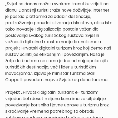
„Svijet se danas može u svakom trenutku vidjeti na
dlanu. Današnji turisti traže nove doživljaje, internet
je postao platforma za odabir destinacije,
pretraživanja ponuda i stvaranja iskustava, ali su isto
tako inovacije i digitalizacija postale važan dio
poslovanja svakog turističkog sustava. Svjesni
važnosti digitalne transformacije krenuli smo u
projekt Hrvatski digitalni turizam kroz koji ćemo naš
sustav učiniti još efikasnijim i povezanijim. Naša je
želja da budemo ne samo jedna od najpopularnijih
turističkih destinacija, već i lider u turističkim
inovacijama.“, izjavio je ministar turizma Gari
Cappelli povodom najave Svjetskog dana turizma.
Projekt „Hrvatski digitalni turizam: e- turizam“
vrijedan četrdeset milijuna kuna ima za cilj daljnje
povezivanje korisnika i javne uprave u turizmu kroz
skraćivanje vremena potrebnog za obradu
zahtjeva građana, smanjenje troškova pružanja