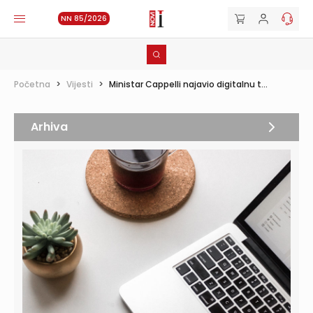
NN 85/2026
Početna
>
Vijesti
>
Ministar Cappelli najavio digitalnu t...
Arhiva