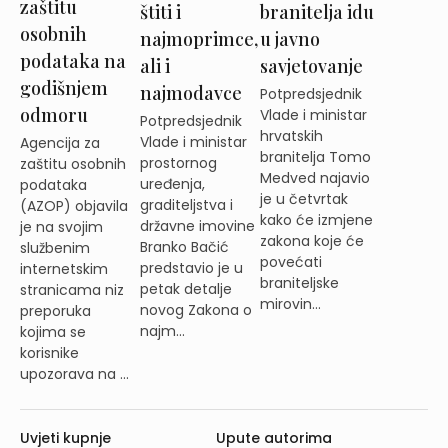
zaštitu
štiti i
branitelja idu
osobnih
najmoprimce,
u javno
podataka na
ali i
savjetovanje
godišnjem
najmodavce
Potpredsjednik
odmoru
Vlade i ministar
Potpredsjednik
hrvatskih
Vlade i ministar
Agencija za
branitelja Tomo
prostornog
zaštitu osobnih
Medved najavio
uređenja,
podataka
je u četvrtak
graditeljstva i
(AZOP) objavila
kako će izmjene
državne imovine
je na svojim
zakona koje će
Branko Bačić
službenim
povećati
predstavio je u
internetskim
braniteljske
petak detalje
stranicama niz
mirovin...
novog Zakona o
preporuka
najm...
kojima se
korisnike
upozorava na ...
Uvjeti kupnje
Upute autorima