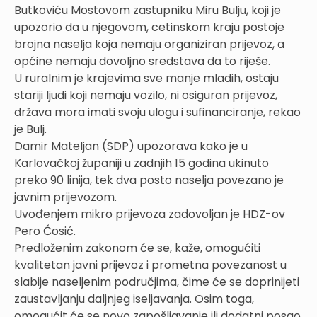
Butkoviću Mostovom zastupniku Miru Bulju, koji je
upozorio da u njegovom, cetinskom kraju postoje
brojna naselja koja nemaju organiziran prijevoz, a
općine nemaju dovoljno sredstava da to riješe.
U ruralnim je krajevima sve manje mladih, ostaju
stariji ljudi koji nemaju vozilo, ni osiguran prijevoz,
država mora imati svoju ulogu i sufinanciranje, rekao
je Bulj.
Damir Mateljan (SDP) upozorava kako je u
Karlovačkoj županiji u zadnjih 15 godina ukinuto
preko 90 linija, tek dva posto naselja povezano je
javnim prijevozom.
Uvođenjem mikro prijevoza zadovoljan je HDZ-ov
Pero Ćosić.
Predloženim zakonom će se, kaže, omogućiti
kvalitetan javni prijevoz i prometna povezanost u
slabije naseljenim područjima, čime će se doprinijeti
zaustavljanju daljnjeg iseljavanja. Osim toga,
omogućit će se novo zapošljavanje ili dodatni posao