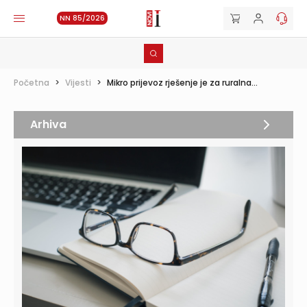
NN 85/2026
Početna
>
Vijesti
>
Mikro prijevoz rješenje je za ruralna...
Arhiva