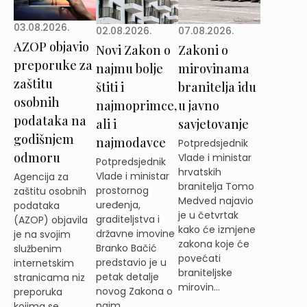
03.08.2026.
02.08.2026.
07.08.2026.
AZOP objavio
Novi Zakon o
Zakoni o
preporuke za
najmu bolje
mirovinama
zaštitu
štiti i
branitelja idu
osobnih
najmoprimce,
u javno
podataka na
ali i
savjetovanje
godišnjem
najmodavce
Potpredsjednik
odmoru
Vlade i ministar
Potpredsjednik
hrvatskih
Vlade i ministar
Agencija za
branitelja Tomo
prostornog
zaštitu osobnih
Medved najavio
uređenja,
podataka
je u četvrtak
graditeljstva i
(AZOP) objavila
kako će izmjene
državne imovine
je na svojim
zakona koje će
Branko Bačić
službenim
povećati
predstavio je u
internetskim
braniteljske
petak detalje
stranicama niz
mirovin...
novog Zakona o
preporuka
najm...
kojima se