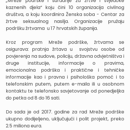
„Mreže podrške i suradnje za žrtve i svjedoke
kaznenih djela“ koju čini 10 organizacija civilnog
društva, a koju koordinira Ženska soba - Centar za
žrtve seksualnog nasilja. Organizacije pružaju
podršku žrtvama u 17 hrvatskih županija.
Kroz program Mreže podrške, žrtvama se
osigurava: pratnja žrtava u svojstvu osobe od
povjerenja na sudove, policiju, državna odvjetništva i
druge institucije, informacije o pravima,
emocionalna podrška i praktične i tehničke
informacije kao i pravna i psihološka pomoć i to
telefonskim putem, putem e-maila ili u osobnom
kontaktu te telefonsko savjetovanje od ponedjeljka
do petka od 8 do 16 sati.
Do sada je od 2017. godine za rad Mreže podrške
ukupno dodijeljeno, uključujući i polit projekt, preko
2.5 miliona eura.