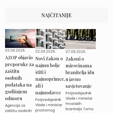
NAJČITANIJE
03.08.2026.
02.08.2026.
07.08.2026.
AZOP objavio
Novi Zakon o
Zakoni o
preporuke za
najmu bolje
mirovinama
zaštitu
štiti i
branitelja idu
osobnih
najmoprimce,
u javno
podataka na
ali i
savjetovanje
godišnjem
najmodavce
Potpredsjednik
odmoru
Vlade i ministar
Potpredsjednik
hrvatskih
Vlade i ministar
Agencija za
branitelja Tomo
prostornog
zaštitu osobnih