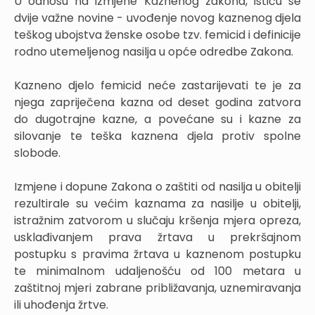
U odnosu na izmjene Kaznenog zakona, ističu se
dvije važne novine - uvođenje novog kaznenog djela
teškog ubojstva ženske osobe tzv. femicid i definicije
rodno utemeljenog nasilja u opće odredbe Zakona.
Kazneno djelo femicid neće zastarijevati te je za
njega zapriječena kazna od deset godina zatvora
do dugotrajne kazne, a povećane su i kazne za
silovanje te teška kaznena djela protiv spolne
slobode.
Izmjene i dopune Zakona o zaštiti od nasilja u obitelji
rezultirale su većim kaznama za nasilje u obitelji,
istražnim zatvorom u slučaju kršenja mjera opreza,
usklađivanjem prava žrtava u prekršajnom
postupku s pravima žrtava u kaznenom postupku
te minimalnom udaljenošću od 100 metara u
zaštitnoj mjeri zabrane približavanja, uznemiravanja
ili uhođenja žrtve.