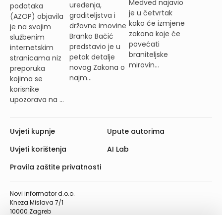
Medved najavio
uređenja,
podataka
je u četvrtak
graditeljstva i
(AZOP) objavila
kako će izmjene
državne imovine
je na svojim
zakona koje će
Branko Bačić
službenim
povećati
predstavio je u
internetskim
braniteljske
petak detalje
stranicama niz
mirovin...
novog Zakona o
preporuka
najm...
kojima se
korisnike
upozorava na ...
Uvjeti kupnje
Upute autorima
Uvjeti korištenja
AI Lab
Pravila zaštite privatnosti
Novi informator d.o.o.
Kneza Mislava 7/1
10000 Zagreb
Telefon: 01/4555-454