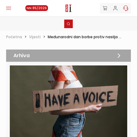
NN 85/2026
Početna
>
Vijesti
>
Međunarodni dan borbe protiv nasilja ...
Arhiva