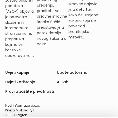
zaštitu osobnih
Medved najavio
uređenja,
podataka
je u četvrtak
graditeljstva i
(AZOP) objavila
kako će izmjene
državne imovine
je na svojim
zakona koje će
Branko Bačić
službenim
povećati
predstavio je u
internetskim
braniteljske
petak detalje
stranicama niz
mirovin...
novog Zakona o
preporuka
najm...
kojima se
korisnike
upozorava na ...
Uvjeti kupnje
Upute autorima
Uvjeti korištenja
AI Lab
Pravila zaštite privatnosti
Novi informator d.o.o.
Kneza Mislava 7/1
10000 Zagreb