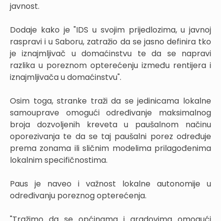
javnost.
Dodaje kako je "IDS u svojim prijedlozima, u javnoj
raspravi i u Saboru, zatražio da se jasno definira tko
je iznajmljivač u domaćinstvu te da se napravi
razlika u poreznom opterećenju između rentijera i
iznajmljivača u domaćinstvu".
Osim toga, stranke traži da se jedinicama lokalne
samouprave omogući određivanje maksimalnog
broja dozvoljenih kreveta u paušalnom načinu
oporezivanja te da se taj paušalni porez određuje
prema zonama ili sličnim modelima prilagođenima
lokalnim specifičnostima.
Paus je naveo i važnost lokalne autonomije u
određivanju poreznog opterećenja.
"Tražimo da se općinama i gradovima omogući