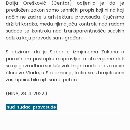
Dalija Orešković (Centar) ocijenila je da je
predloženi zakon samo tehnički propis koji ni na koji
način ne zadire u arhitekturu pravosuđa. Ključnima
drži tri koraka, među njima jaču kontrolu nad radom
sudaca te kontrolu nad transparentnošću sudskih
odluka koju provode sami građani.
S obzirom da je Sabor o izmjenama Zakona o
parničnom postupku raspravljao u isto vrijeme dok
su njegovi odbori saslušavali troje kandidata za nove
članove Vlade, u Sabornici je, kako su izbrojali sami
zastupnici, bilo njih samo petero.
(HINA, 28. 4. 2022.)
sud
sudac
pravosuđe