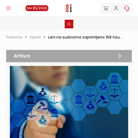
NN 85/2026
Početna
>
Vijesti
>
Lani na sudovima zaprimljeno 158 tisu...
Arhiva