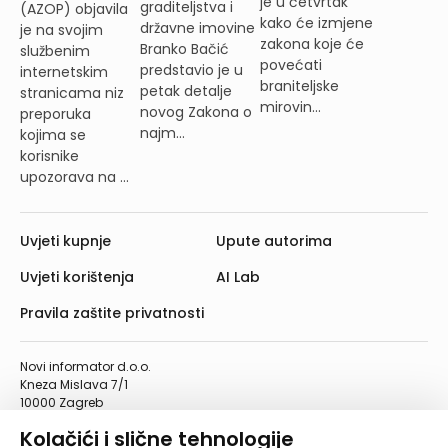
je u četvrtak
graditeljstva i
(AZOP) objavila
kako će izmjene
državne imovine
je na svojim
zakona koje će
Branko Bačić
službenim
povećati
predstavio je u
internetskim
braniteljske
petak detalje
stranicama niz
mirovin...
novog Zakona o
preporuka
najm...
kojima se
korisnike
upozorava na ...
Uvjeti kupnje
Upute autorima
Uvjeti korištenja
AI Lab
Pravila zaštite privatnosti
Novi informator d.o.o.
Kneza Mislava 7/1
10000 Zagreb
Telefon: 01/4555-454
Kolačići i slične tehnologije
Telefaks: 01/4612-553