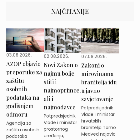
NAJČITANIJE
03.08.2026.
02.08.2026.
07.08.2026.
AZOP objavio
Novi Zakon o
Zakoni o
preporuke za
najmu bolje
mirovinama
zaštitu
štiti i
branitelja idu
osobnih
najmoprimce,
u javno
podataka na
ali i
savjetovanje
godišnjem
najmodavce
Potpredsjednik
odmoru
Vlade i ministar
Potpredsjednik
hrvatskih
Vlade i ministar
Agencija za
branitelja Tomo
prostornog
zaštitu osobnih
Medved najavio
uređenja,
podataka