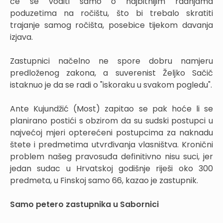
će se voditi samo o najbitnijim radnjama
poduzetima na ročištu, što bi trebalo skratiti
trajanje samog ročišta, posebice tijekom davanja
izjava.
Zastupnici načelno ne spore dobru namjeru
predloženog zakona, a suverenist Željko Sačič
istaknuo je da se radi o "iskoraku u svakom pogledu".
Ante Kujundžić (Most) zapitao se pak hoće li se
planirano postići s obzirom da su sudski postupci u
najvećoj mjeri opterećeni postupcima za naknadu
štete i predmetima utvrđivanja vlasništva. Kronični
problem našeg pravosuđa definitivno nisu suci, jer
jedan sudac u Hrvatskoj godišnje riješi oko 300
predmeta, u Finskoj samo 66, kazao je zastupnik.
Samo petero zastupnika u Sabornici