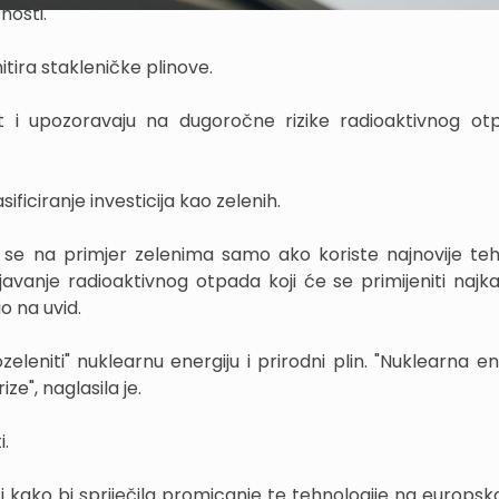
nosti.
tira stakleničke plinove.
ist i upozoravaju na dugoročne rizike radioaktivnog o
ificiranje investicija kao zelenih.
i se na primjer zelenima samo ako koriste najnovije te
javanje radioaktivnog otpada koji će se primijeniti najka
o na uvid.
leniti" nuklearnu energiju i prirodni plin. "Nuklearna ene
ize", naglasila je.
i.
 kako bi spriječila promicanje te tehnologije na europskoj