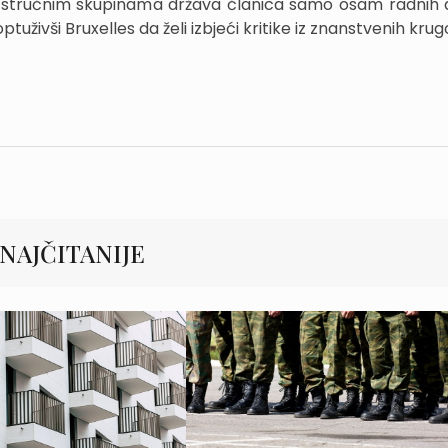
a stručnim skupinama država članica samo osam radnih
živši Bruxelles da želi izbjeći kritike iz znanstvenih krug
NAJČITANIJE