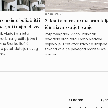
07.08.2026.
o najmu bolje štiti i
Zakoni o mirovinama branitelj
e, ali i najmodavce
idu u javno savjetovanje
k Vlade i ministar
Potpredsjednik Vlade i ministar
eđenja, graditeljstva i
hrvatskih branitelja Tomo Medved
ine Branko Bačić
najavio je u četvrtak kako će izmjene
e u petak detalje novog
zakona koje će povećati braniteljske
m...
mirovin...
O nama
Cjen