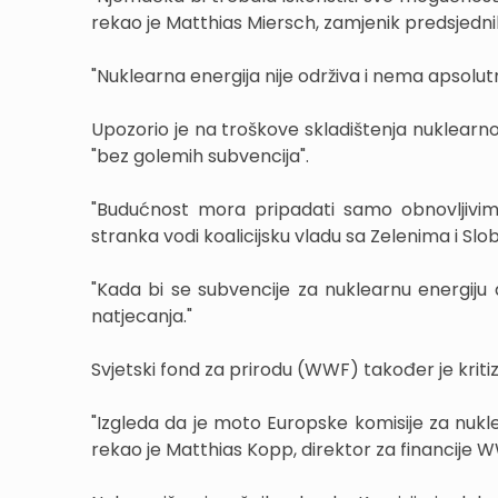
rekao je Matthias Miersch, zamjenik predsjedn
"Nuklearna energija nije održiva i nema apsolu
Upozorio je na troškove skladištenja nuklearn
"bez golemih subvencija".
"Budućnost mora pripadati samo obnovljivim i
stranka vodi koalicijsku vladu sa Zelenima i 
"Kada bi se subvencije za nuklearnu energiju do
natjecanja."
Svjetski fond za prirodu (WWF) također je kritiz
"Izgleda da je moto Europske komisije za nuklear
rekao je Matthias Kopp, direktor za financije