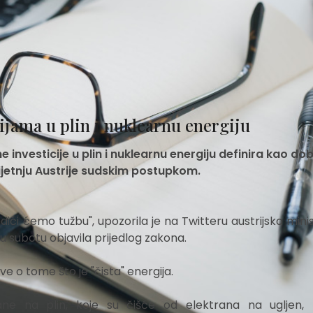
cijama u plin i nuklearnu energiju
 investicije u plin i nuklearnu energiju definira kao do
prijetnju Austrije sudskim postupkom.
ići ćemo tužbu", upozorila je na Twitteru austrijska minis
u subotu objavila prijedlog zakona.
ve o tome što je "čista" energija.
rane na plin, koje su čišće od elektrana na ugljen,