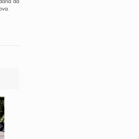
 dana da
ova.