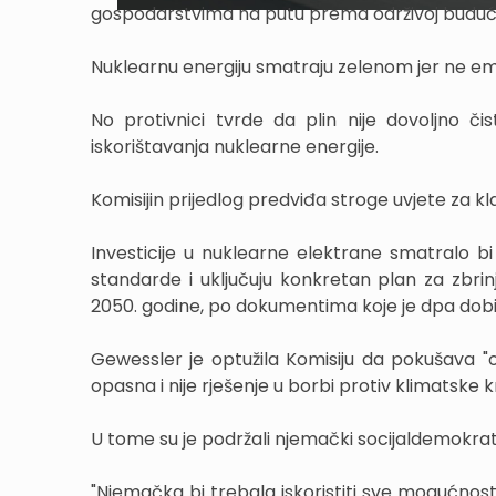
gospodarstvima na putu prema održivoj buduć
Nuklearnu energiju smatraju zelenom jer ne emi
No protivnici tvrde da plin nije dovoljno č
iskorištavanja nuklearne energije.
Komisijin prijedlog predviđa stroge uvjete za klas
Investicije u nuklearne elektrane smatralo b
standarde i uključuju konkretan plan za zbrin
2050. godine, po dokumentima koje je dpa dobi
Gewessler je optužila Komisiju da pokušava "oze
opasna i nije rješenje u borbi protiv klimatske kr
U tome su je podržali njemački socijaldemokrat
"Njemačka bi trebala iskoristiti sve mogućnosti