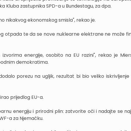
ika Kluba zastupnika SPD-a u Bundestagu, za dpa.
tno nikakvog ekonomskog smisla", rekao je.
og otpada te da se nove nuklearne elektrane ne može fin
zvorima energije, osobito na EU razini", rekao je Miers
Slobodnim demokratima.
dalo porezu na ugljik, rezultat bi bio veliko iskrivljenje
irao prijedlog EU-a.
nu energiju i prirodni plin: zatvorite oči i nadajte se na
 WWF-a za Njemačku.