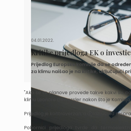
04.01.2022.
Kritike prijedloga EK o investi
Prijedlog Europske komisije da se određene
za klimu naišao je na kritike, uključujući 
"Ako se te planove provede takve kakvi su, pod
klimu Leonore Gewessler nakon što je Komisija 
Prijedlog je kontroverzan, a dolazi usred raspra
Pobornici prijedloga tvrde da termoelekt