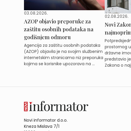
03.08.2026.
02.08.2026.
AZOP objavio preporuke za
Novi Zakon 
zaštitu osobnih podataka na
najmoprimc
godišnjem odmoru
Potpredsjedni
Agencija za zaštitu osobnih podataka
prostornog ur
(AZOP) objavila je na svojim službenim
državne imov
internetskim stranicama niz preporuka
predstavio j
kojima se korisnike upozorava na ...
Zakona o naj
Novi informator d.o.o.
Kneza Mislava 7/1