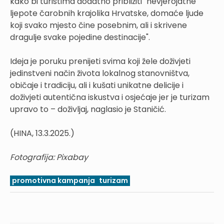
kako bi turistima dodatno približiti "nevjerojatne
ljepote čarobnih krajolika Hrvatske, domaće ljude
koji svako mjesto čine posebnim, ali i skrivene
dragulje svake pojedine destinacije".
Ideja je poruku prenijeti svima koji žele doživjeti
jedinstveni način života lokalnog stanovništva,
običaje i tradiciju, ali i kušati unikatne delicije i
doživjeti autentična iskustva i osjećaje jer je turizam
upravo to – doživljaj, naglasio je Staničić.
(HINA, 13.3.2025.)
Fotografija:
Pixabay
promotivna kampanja
turizam