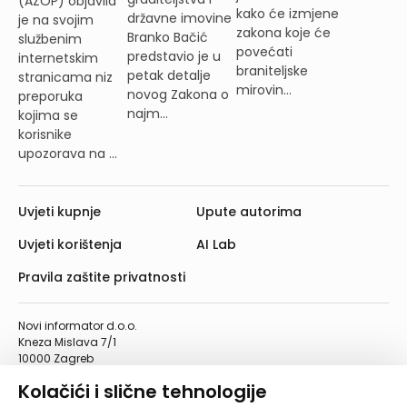
(AZOP) objavila
kako će izmjene
državne imovine
je na svojim
zakona koje će
Branko Bačić
službenim
povećati
predstavio je u
internetskim
braniteljske
petak detalje
stranicama niz
mirovin...
novog Zakona o
preporuka
najm...
kojima se
korisnike
upozorava na ...
Uvjeti kupnje
Upute autorima
Uvjeti korištenja
AI Lab
Pravila zaštite privatnosti
Novi informator d.o.o.
Kneza Mislava 7/1
10000 Zagreb
Telefon: 01/4555-454
Kolačići i slične tehnologije
Telefaks: 01/4612-553