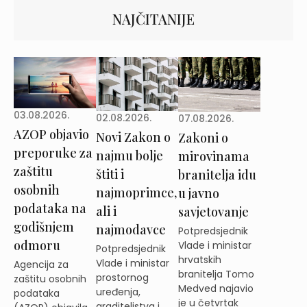
NAJČITANIJE
03.08.2026.
02.08.2026.
07.08.2026.
AZOP objavio
Novi Zakon o
Zakoni o
preporuke za
najmu bolje
mirovinama
zaštitu
štiti i
branitelja idu
osobnih
najmoprimce,
u javno
podataka na
ali i
savjetovanje
godišnjem
najmodavce
Potpredsjednik
odmoru
Vlade i ministar
Potpredsjednik
hrvatskih
Vlade i ministar
Agencija za
branitelja Tomo
prostornog
zaštitu osobnih
Medved najavio
uređenja,
podataka
je u četvrtak
graditeljstva i