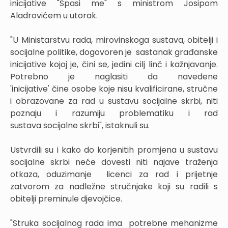
inicijative "Spasi me" s ministrom Josipom
Aladrovićem u utorak.
"U Ministarstvu rada, mirovinskoga sustava, obitelji i
socijalne politike, dogovoren je sastanak građanske
inicijative kojoj je, čini se, jedini cilj linč i kažnjavanje.
Potrebno je naglasiti da navedene
'inicijative' čine osobe koje nisu kvalificirane, stručne
i obrazovane za rad u sustavu socijalne skrbi, niti
poznaju i razumiju problematiku i rad
sustava socijalne skrbi", istaknuli su.
Ustvrdili su i kako do korjenitih promjena u sustavu
socijalne skrbi neće dovesti niti najave traženja
otkaza, oduzimanje licenci za rad i prijetnje
zatvorom za nadležne stručnjake koji su radili s
obitelji preminule djevojčice.
"Struka socijalnog rada ima potrebne mehanizme