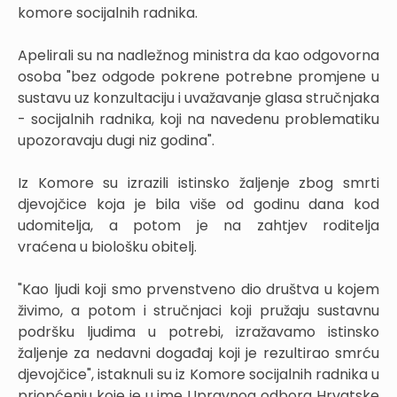
komore socijalnih radnika.
Apelirali su na nadležnog ministra da kao odgovorna
osoba "bez odgode pokrene potrebne promjene u
sustavu uz konzultaciju i uvažavanje glasa stručnjaka
- socijalnih radnika, koji na navedenu problematiku
upozoravaju dugi niz godina".
Iz Komore su izrazili istinsko žaljenje zbog smrti
djevojčice koja je bila više od godinu dana kod
udomitelja, a potom je na zahtjev roditelja
vraćena u biološku obitelj.
"Kao ljudi koji smo prvenstveno dio društva u kojem
živimo, a potom i stručnjaci koji pružaju sustavnu
podršku ljudima u potrebi, izražavamo istinsko
žaljenje za nedavni događaj koji je rezultirao smrću
djevojčice", istaknuli su iz Komore socijalnih radnika u
priopćenju koje je u ime Upravnog odbora Hrvatske