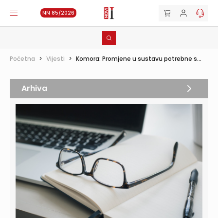
NN 85/2026
Početna
>
Vijesti
>
Komora: Promjene u sustavu potrebne s...
Arhiva