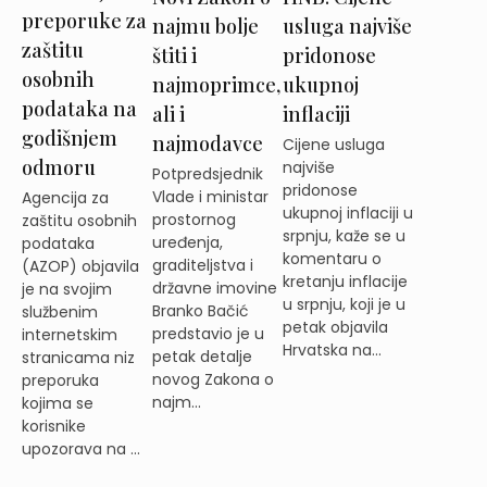
preporuke za
najmu bolje
usluga najviše
zaštitu
štiti i
pridonose
osobnih
najmoprimce,
ukupnoj
podataka na
ali i
inflaciji
godišnjem
najmodavce
Cijene usluga
odmoru
najviše
Potpredsjednik
pridonose
Vlade i ministar
Agencija za
ukupnoj inflaciji u
prostornog
zaštitu osobnih
srpnju, kaže se u
uređenja,
podataka
komentaru o
graditeljstva i
(AZOP) objavila
kretanju inflacije
državne imovine
je na svojim
u srpnju, koji je u
Branko Bačić
službenim
petak objavila
predstavio je u
internetskim
Hrvatska na...
petak detalje
stranicama niz
novog Zakona o
preporuka
najm...
kojima se
korisnike
upozorava na ...