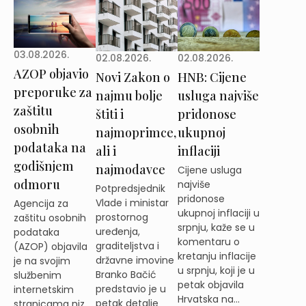
03.08.2026.
02.08.2026.
02.08.2026.
AZOP objavio
Novi Zakon o
HNB: Cijene
preporuke za
najmu bolje
usluga najviše
zaštitu
štiti i
pridonose
osobnih
najmoprimce,
ukupnoj
podataka na
ali i
inflaciji
godišnjem
najmodavce
Cijene usluga
odmoru
najviše
Potpredsjednik
pridonose
Vlade i ministar
Agencija za
ukupnoj inflaciji u
prostornog
zaštitu osobnih
srpnju, kaže se u
uređenja,
podataka
komentaru o
graditeljstva i
(AZOP) objavila
kretanju inflacije
državne imovine
je na svojim
u srpnju, koji je u
Branko Bačić
službenim
petak objavila
predstavio je u
internetskim
Hrvatska na...
petak detalje
stranicama niz