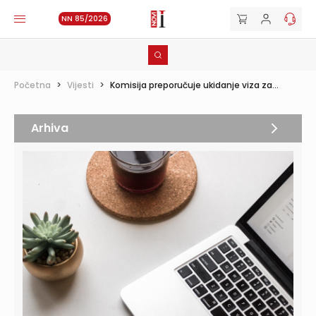
NN 85/2026
Početna
>
Vijesti
>
Komisija preporučuje ukidanje viza za...
Arhiva