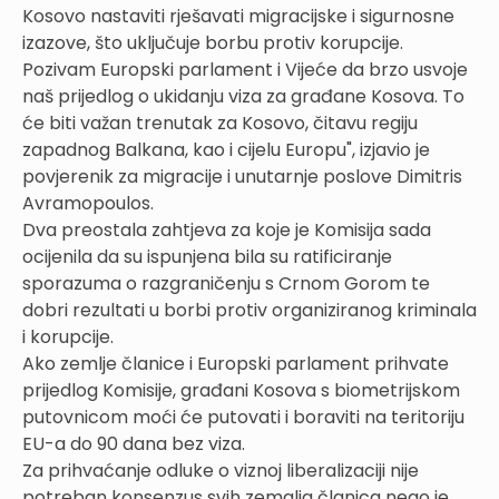
Kosovo nastaviti rješavati migracijske i sigurnosne
izazove, što uključuje borbu protiv korupcije.
Pozivam Europski parlament i Vijeće da brzo usvoje
naš prijedlog o ukidanju viza za građane Kosova. To
će biti važan trenutak za Kosovo, čitavu regiju
zapadnog Balkana, kao i cijelu Europu", izjavio je
povjerenik za migracije i unutarnje poslove Dimitris
Avramopoulos.
Dva preostala zahtjeva za koje je Komisija sada
ocijenila da su ispunjena bila su ratificiranje
sporazuma o razgraničenju s Crnom Gorom te
dobri rezultati u borbi protiv organiziranog kriminala
i korupcije.
Ako zemlje članice i Europski parlament prihvate
prijedlog Komisije, građani Kosova s biometrijskom
putovnicom moći će putovati i boraviti na teritoriju
EU-a do 90 dana bez viza.
Za prihvaćanje odluke o viznoj liberalizaciji nije
potreban konsenzus svih zemalja članica nego je