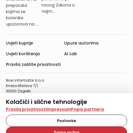
novog Zakona o
preporuka
najm...
kojima se
korisnike
upozorava na ...
Uvjeti kupnje
Upute autorima
Uvjeti korištenja
AI Lab
Pravila zaštite privatnosti
Novi informator d.o.o.
Kneza Mislava 7/1
10000 Zagreb
Telefon: 01/4555-454
Kolačići i slične tehnologije
Telefaks: 01/4612-553
info@informator.hr
Na našoj web stranici koristimo kolačiće i slične
Pravila privatnosti
Impressum
Popis partnera
tehnologije za pohranu, čitanje i obradu informacija na
vašem uređaju. Time poboljšavamo korisničko iskustvo,
Postavke
PRATITE NAS:
analiziramo promet na stranici te prikazujemo sadržaje i
oglase koji vas zanimaju. Korisnički profili mogu se kreirati
Samo nužno