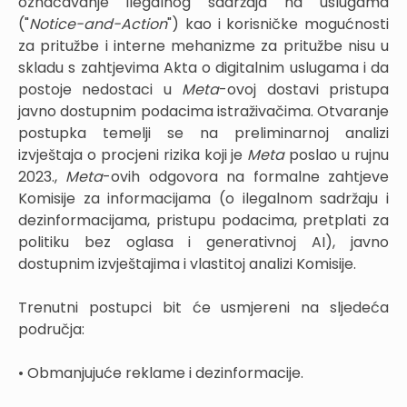
označavanje ilegalnog sadržaja na uslugama
("
Notice-and-Action
") kao i korisničke mogućnosti
za pritužbe i interne mehanizme za pritužbe nisu u
skladu s zahtjevima Akta o digitalnim uslugama i da
postoje nedostaci u
Meta
-ovoj dostavi pristupa
javno dostupnim podacima istraživačima. Otvaranje
postupka temelji se na preliminarnoj analizi
izvještaja o procjeni rizika koji je
Meta
poslao u rujnu
2023.,
Meta
-ovih odgovora na formalne zahtjeve
Komisije za informacijama (o ilegalnom sadržaju i
dezinformacijama, pristupu podacima, pretplati za
politiku bez oglasa i generativnoj AI), javno
dostupnim izvještajima i vlastitoj analizi Komisije.
Trenutni postupci bit će usmjereni na sljedeća
područja:
• Obmanjujuće reklame i dezinformacije.