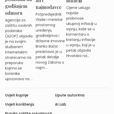
ali i
inflaciji
godišnjem
najmodavce
Cijene usluga
odmoru
najviše
Potpredsjednik
pridonose
Vlade i ministar
Agencija za
ukupnoj inflaciji u
prostornog
zaštitu osobnih
srpnju, kaže se u
uređenja,
podataka
komentaru o
graditeljstva i
(AZOP) objavila
kretanju inflacije
državne imovine
je na svojim
u srpnju, koji je u
Branko Bačić
službenim
petak objavila
predstavio je u
internetskim
Hrvatska na...
petak detalje
stranicama niz
novog Zakona o
preporuka
najm...
kojima se
korisnike
upozorava na ...
Uvjeti kupnje
Upute autorima
Uvjeti korištenja
AI Lab
Pravila zaštite privatnosti