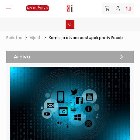
NN 85/2026
Početna
>
Vijesti
>
Komisija otvara postupak protiv Faceb...
Arhiva