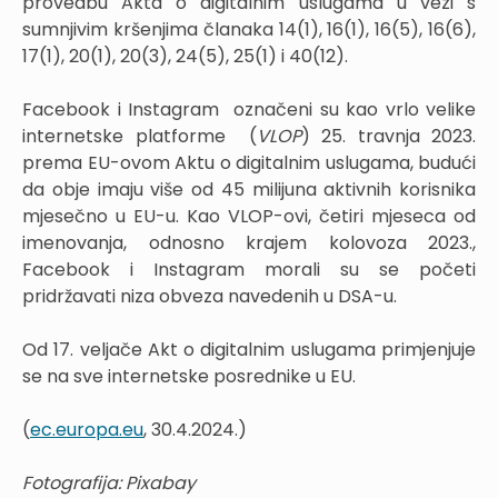
provedbu Akta o digitalnim uslugama u vezi s
sumnjivim kršenjima članaka 14(1), 16(1), 16(5), 16(6),
17(1), 20(1), 20(3), 24(5), 25(1) i 40(12).
Facebook i Instagram označeni su kao vrlo velike
internetske platforme (
VLOP
) 25. travnja 2023.
prema EU-ovom Aktu o digitalnim uslugama, budući
da obje imaju više od 45 milijuna aktivnih korisnika
mjesečno u EU-u. Kao VLOP-ovi, četiri mjeseca od
imenovanja, odnosno krajem kolovoza 2023.,
Facebook i Instagram morali su se početi
pridržavati niza obveza navedenih u DSA-u.
Od 17. veljače Akt o digitalnim uslugama primjenjuje
se na sve internetske posrednike u EU.
(
ec.europa.eu
, 30.4.2024.)
Fotografija: Pixabay