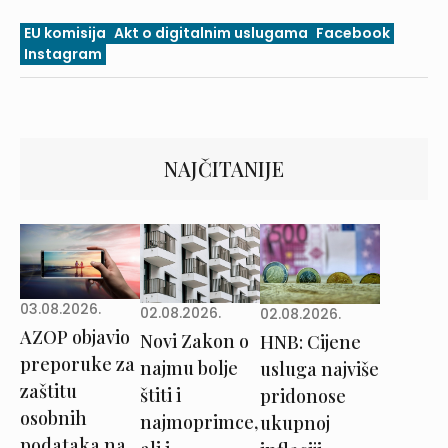
EU komisija
Akt o digitalnim uslugama
Facebook
Instagram
NAJČITANIJE
03.08.2026.
02.08.2026.
02.08.2026.
AZOP objavio
Novi Zakon o
HNB: Cijene
preporuke za
najmu bolje
usluga najviše
zaštitu
štiti i
pridonose
osobnih
najmoprimce,
ukupnoj
podataka na