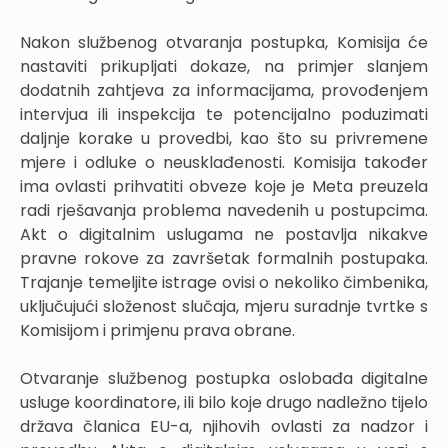
Nakon službenog otvaranja postupka, Komisija će
nastaviti prikupljati dokaze, na primjer slanjem
dodatnih zahtjeva za informacijama, provođenjem
intervjua ili inspekcija te potencijalno poduzimati
daljnje korake u provedbi, kao što su privremene
mjere i odluke o neusklađenosti. Komisija također
ima ovlasti prihvatiti obveze koje je Meta preuzela
radi rješavanja problema navedenih u postupcima.
Akt o digitalnim uslugama ne postavlja nikakve
pravne rokove za završetak formalnih postupaka.
Trajanje temeljite istrage ovisi o nekoliko čimbenika,
uključujući složenost slučaja, mjeru suradnje tvrtke s
Komisijom i primjenu prava obrane.
Otvaranje službenog postupka oslobađa digitalne
usluge koordinatore, ili bilo koje drugo nadležno tijelo
država članica EU-a, njihovih ovlasti za nadzor i