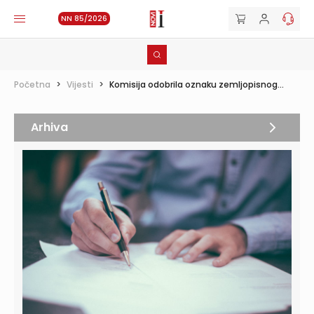
NN 85/2026
Početna
>
Vijesti
>
Komisija odobrila oznaku zemljopisnog...
Arhiva