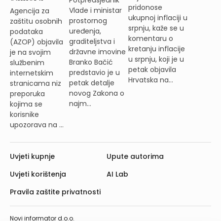
pridonose
Vlade i ministar
Agencija za
ukupnoj inflaciji u
prostornog
zaštitu osobnih
srpnju, kaže se u
uređenja,
podataka
komentaru o
graditeljstva i
(AZOP) objavila
kretanju inflacije
državne imovine
je na svojim
u srpnju, koji je u
Branko Bačić
službenim
petak objavila
predstavio je u
internetskim
Hrvatska na...
petak detalje
stranicama niz
novog Zakona o
preporuka
najm...
kojima se
korisnike
upozorava na ...
Uvjeti kupnje
Upute autorima
Uvjeti korištenja
AI Lab
Pravila zaštite privatnosti
Novi informator d.o.o.