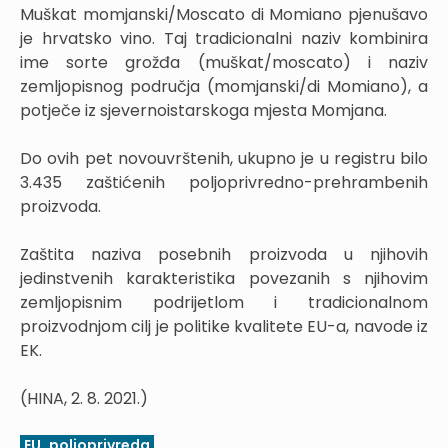
Muškat momjanski/Moscato di Momiano pjenušavo
je hrvatsko vino. Taj tradicionalni naziv kombinira
ime sorte grožđa (muškat/moscato) i naziv
zemljopisnog područja (momjanski/di Momiano), a
potječe iz sjevernoistarskoga mjesta Momjana.
Do ovih pet novouvrštenih, ukupno je u registru bilo
3.435 zaštićenih poljoprivredno-prehrambenih
proizvoda.
Zaštita naziva posebnih proizvoda u njihovih
jedinstvenih karakteristika povezanih s njihovim
zemljopisnim podrijetlom i tradicionalnom
proizvodnjom cilj je politike kvalitete EU-a, navode iz
EK.
(HINA, 2. 8. 2021.)
EU
poljoprivreda