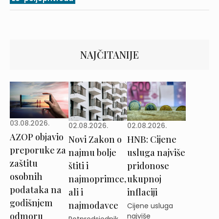
NAJČITANIJE
03.08.2026.
02.08.2026.
02.08.2026.
AZOP objavio
Novi Zakon o
HNB: Cijene
preporuke za
najmu bolje
usluga najviše
zaštitu
štiti i
pridonose
osobnih
najmoprimce,
ukupnoj
podataka na
ali i
inflaciji
godišnjem
najmodavce
Cijene usluga
odmoru
najviše
Potpredsjednik