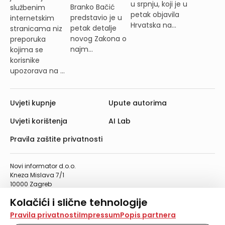
u srpnju, koji je u
Branko Bačić
službenim
petak objavila
predstavio je u
internetskim
Hrvatska na...
petak detalje
stranicama niz
novog Zakona o
preporuka
najm...
kojima se
korisnike
upozorava na ...
Uvjeti kupnje
Upute autorima
Uvjeti korištenja
AI Lab
Pravila zaštite privatnosti
Novi informator d.o.o.
Kneza Mislava 7/1
10000 Zagreb
Telefon: 01/4555-454
Kolačići i slične tehnologije
Telefaks: 01/4612-553
info@informator.hr
Na našoj web stranici koristimo kolačiće i slične
Pravila privatnosti
Impressum
Popis partnera
tehnologije za pohranu, čitanje i obradu informacija na