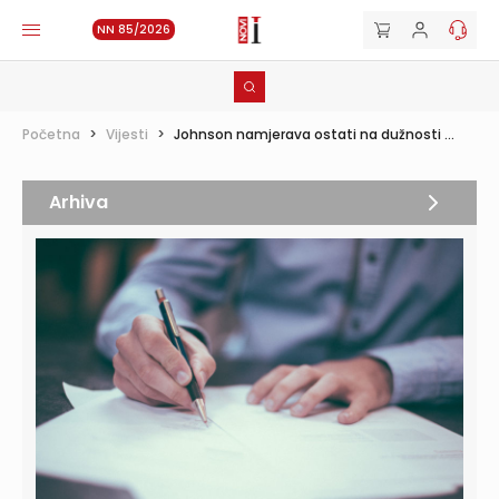
NN 85/2026
Početna
>
Vijesti
>
Johnson namjerava ostati na dužnosti ...
Arhiva