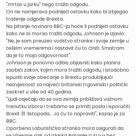
"mrtav u jarku" nego tražiti odgodu.
On ne namjerava podnijeti ostavku kako bi izbjegao
traženje odgode Brexita.
Na pitanje novinara BBC-ja hoće li podnijeti ostavku
kako ne bi morao tražiti odgodu, Johnson je izjavio:
"Ne, je sam preuzeo vodstvo stranke i svoje zemlje u
teškim vremenima i nastavit ću to činiti. Smatram
da je to moja odgovornost".
Johnson je ponovno odbio objasniti kako planira
zaobići zakon, kojim mora tražiti odgodu, i istodobno
ispuniti svoje obećanje o Brexitu produbljujući
neizvjesnost za najveći britanski trgovinski i politički
zaokret u više od 40 godina.
"Ljudi osjećaju da se ova zemlja približava važnom
trenutku izbora i trebamo se primiti posla i isporučiti
Brexit 31. listopada... Ja ću to napraviti", kazao je za
BBC.
Oporbena Laburistička stranka mora osigurati da
se izbjegne rizik od izlaska Britanije iz EU-a bez