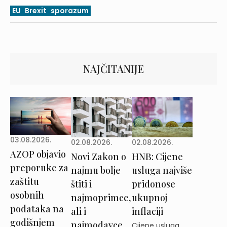
EU
Brexit
sporazum
NAJČITANIJE
03.08.2026.
02.08.2026.
02.08.2026.
AZOP objavio
Novi Zakon o
HNB: Cijene
preporuke za
najmu bolje
usluga najviše
zaštitu
štiti i
pridonose
osobnih
najmoprimce,
ukupnoj
podataka na
ali i
inflaciji
godišnjem
najmodavce
Cijene usluga