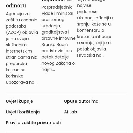
odmoru
najviše
Potpredsjednik
pridonose
Vlade i ministar
Agencija za
ukupnoj inflaciji u
prostornog
zaštitu osobnih
srpnju, kaže se u
uređenja,
podataka
komentaru o
graditeljstva i
(AZOP) objavila
kretanju inflacije
državne imovine
je na svojim
u srpnju, koji je u
Branko Bačić
službenim
petak objavila
predstavio je u
internetskim
Hrvatska na...
petak detalje
stranicama niz
novog Zakona o
preporuka
najm...
kojima se
korisnike
upozorava na ...
Uvjeti kupnje
Upute autorima
Uvjeti korištenja
AI Lab
Pravila zaštite privatnosti