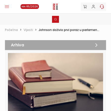
NN 85/2026
Početna
>
Vijesti
>
Johnson doživio prvi poraz u parlamen...
Arhiva