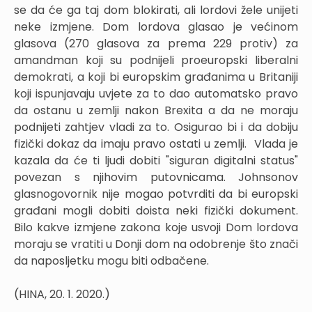
se da će ga taj dom blokirati, ali lordovi žele unijeti
neke izmjene. Dom lordova glasao je većinom
glasova (270 glasova za prema 229 protiv) za
amandman koji su podnijeli proeuropski liberalni
demokrati, a koji bi europskim građanima u Britaniji
koji ispunjavaju uvjete za to dao automatsko pravo
da ostanu u zemlji nakon Brexita a da ne moraju
podnijeti zahtjev vladi za to. Osigurao bi i da dobiju
fizički dokaz da imaju pravo ostati u zemlji. Vlada je
kazala da će ti ljudi dobiti "siguran digitalni status"
povezan s njihovim putovnicama. Johnsonov
glasnogovornik nije mogao potvrditi da bi europski
građani mogli dobiti doista neki fizički dokument.
Bilo kakve izmjene zakona koje usvoji Dom lordova
moraju se vratiti u Donji dom na odobrenje što znači
da naposljetku mogu biti odbačene.
(HINA, 20. 1. 2020.)