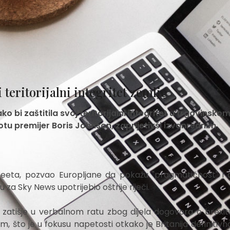
 teritorijalni integritet zemlje
ako bi zaštitila svoj teritorijalni integritet u trgovinsko
tu premijer Boris Johnson, zaprijetivši izvanrednim
reeta, pozvao Europljane da pokažu "pragmatičnost" i
 za Sky News upotrijebio oštrije riječi.
zatišje u verbalnom ratu zbog dijela dogovora o brexitu
što je u fokusu napetosti otkako je Britanija definitivno 