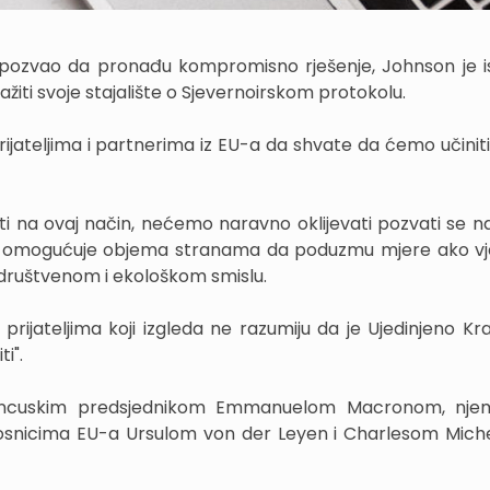
 pozvao da pronađu kompromisno rješenje, Johnson je is
iti svoje stajalište o Sjevernoirskom protokolu.
 prijateljima i partnerima iz EU-a da shvate da ćemo učinit
ati na ovaj način, nećemo naravno oklijevati pozvati se n
 koja omogućuje objema stranama da poduzmu mjere ako vj
uštvenom i ekološkom smislu.
jateljima koji izgleda ne razumiju da je Ujedinjeno Kra
i".
rancuskim predsjednikom Emmanuelom Macronom, nj
osnicima EU-a Ursulom von der Leyen i Charlesom Mic