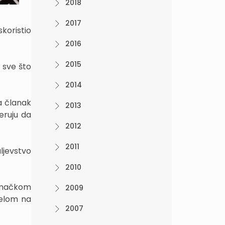
2018
2017
koristio
2016
2015
i sve što
2014
a članak
2013
eruju da
2012
2011
ljevstvo
2010
emačkom
2009
helom na
2007