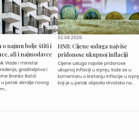
02.08.2026.
o najmu bolje štiti i
HNB: Cijene usluga najviše
e, ali i najmodavce
pridonose ukupnoj inflaciji
k Vlade i ministar
Cijene usluga najviše pridonose
eđenja, graditeljstva i
ukupnoj inflaciji u srpnju, kaže se u
ine Branko Bačić
komentaru o kretanju inflacije u srpnj
e u petak detalje novog
koji je u petak objavila Hrvatska na...
m...