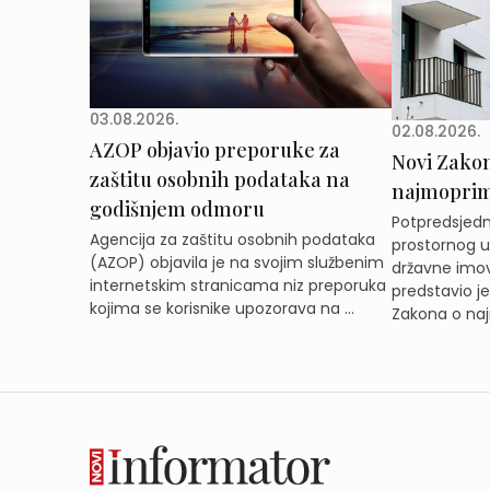
03.08.2026.
02.08.2026.
AZOP objavio preporuke za
Novi Zakon 
zaštitu osobnih podataka na
najmoprimc
godišnjem odmoru
Potpredsjedni
Agencija za zaštitu osobnih podataka
prostornog ur
(AZOP) objavila je na svojim službenim
državne imov
internetskim stranicama niz preporuka
predstavio j
kojima se korisnike upozorava na ...
Zakona o naj