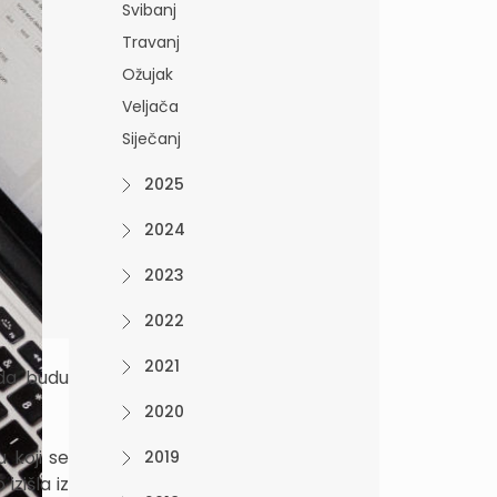
Svibanj
Travanj
Ožujak
Veljača
Siječanj
2025
2024
m
2023
2022
2021
 da budu
2020
 koji se
2019
izišla iz