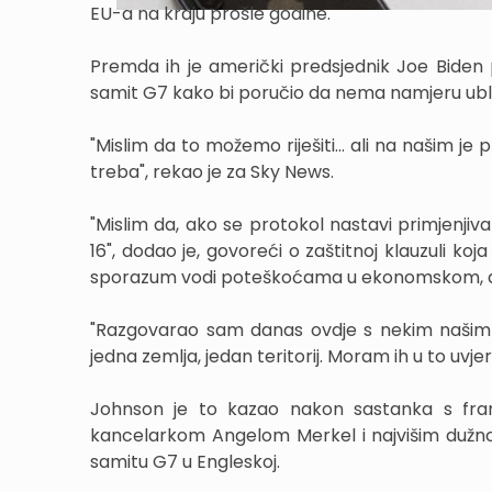
EU-a na kraju prošle godine.
Premda ih je američki predsjednik Joe Biden
samit G7 kako bi poručio da nema namjeru ublaž
"Mislim da to možemo riješiti... ali na našim je
treba", rekao je za Sky News.
"Mislim da, ako se protokol nastavi primjenjiv
16", dodao je, govoreći o zaštitnoj klauzuli
sporazum vodi poteškoćama u ekonomskom, dr
"Razgovarao sam danas ovdje s nekim našim pri
jedna zemlja, jedan teritorij. Moram ih u to uvjerit
Johnson je to kazao nakon sastanka s f
kancelarkom Angelom Merkel i najvišim dužn
samitu G7 u Engleskoj.