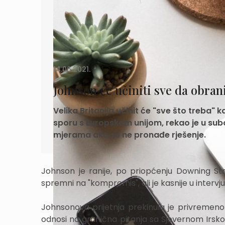
14.06.2021.
Johnson će učiniti sve da obrani
Velika Britanija učinit će "sve što treba" k
sporu s Europskom unijom, rekao je u subo
mjerama ako se ne pronađe rješenje.
Johnson je ranije, po priopćenju Downing St
spremni na "kompromis", ali je kasnije u intervjuu
Johnsonova prijetnja prekinula je privremeno 
odnosi na granična pitanja sa Sjevernom Irskom, 