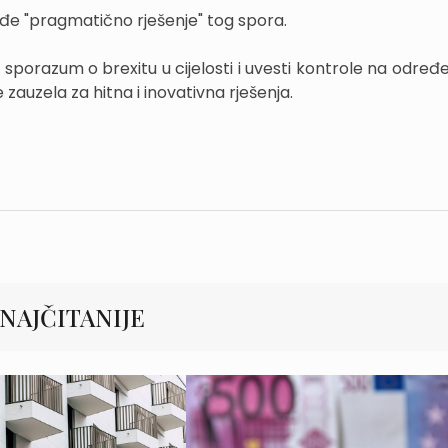
đe "pragmatično rješenje" tog spora.
 sporazum o brexitu u cijelosti i uvesti kontrole na određ
 se zauzela za hitna i inovativna rješenja.
NAJČITANIJE