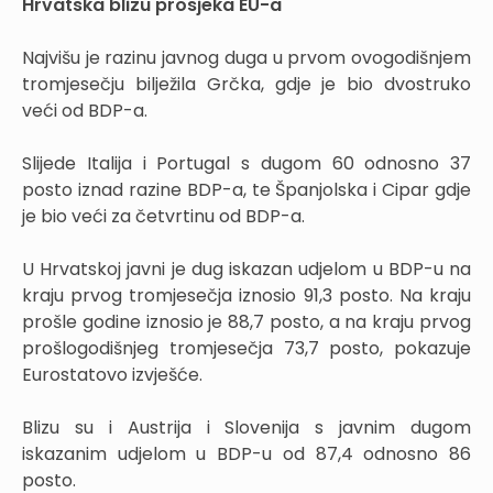
Hrvatska blizu prosjeka EU-a
Najvišu je razinu javnog duga u prvom ovogodišnjem
tromjesečju bilježila Grčka, gdje je bio dvostruko
veći od BDP-a.
Slijede Italija i Portugal s dugom 60 odnosno 37
posto iznad razine BDP-a, te Španjolska i Cipar gdje
je bio veći za četvrtinu od BDP-a.
U Hrvatskoj javni je dug iskazan udjelom u BDP-u na
kraju prvog tromjesečja iznosio 91,3 posto. Na kraju
prošle godine iznosio je 88,7 posto, a na kraju prvog
prošlogodišnjeg tromjesečja 73,7 posto, pokazuje
Eurostatovo izvješće.
Blizu su i Austrija i Slovenija s javnim dugom
iskazanim udjelom u BDP-u od 87,4 odnosno 86
posto.