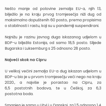
Nešto manje od polovine zemalja EU-a, njih 13,
bilježilo je na kraju prvog tromjesečja niži dug od
maksimalno dopuštenih 60 posto, prema propisima
o stabilnosti i rastu, koji su u pandemiji suspendirani.
Najnižu je razinu javnog duga iskazanog udjelom u
BDP-u bilježila Estonija, od samo 18,5 posto. Slijede
Bugarska i Luksemburg s 25 odnosno 28 posto.
Najveći skok na Cipru
U velikoj većini zemalja EU-a dug iskazan udjelom u
BDP-u bio je u prvom tromjesečju veći nego na kraju
2020., a najviše je porastao na Cipru, za
6,5
postotnih bodova, te u Češkoj, za 6,3
postotna boda.
Smanjen je samo u Litvi i u Danskoj, za 1,5 odnosno 1,4