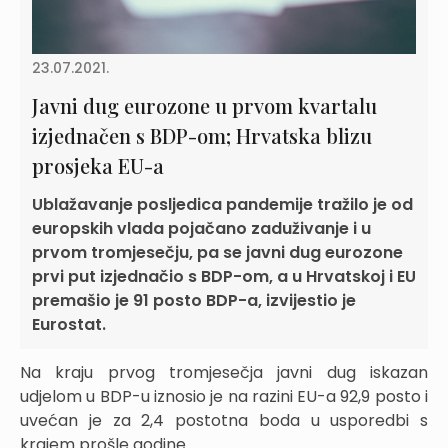
23.07.2021.
Javni dug eurozone u prvom kvartalu
izjednačen s BDP-om; Hrvatska blizu
prosjeka EU-a
Ublažavanje posljedica pandemije tražilo je od
europskih vlada pojačano zaduživanje i u
prvom tromjesečju, pa se javni dug eurozone
prvi put izjednačio s BDP-om, a u Hrvatskoj i EU
premašio je 91 posto BDP-a, izvijestio je
Eurostat.
Na kraju prvog tromjesečja javni dug iskazan
udjelom u BDP-u iznosio je na razini EU-a 92,9 posto i
uvećan je za 2,4 postotna boda u usporedbi s
krajem prošle godine.