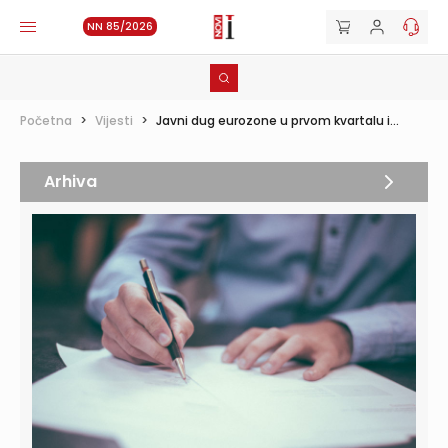
NN 85/2026
Početna
>
Vijesti
>
Javni dug eurozone u prvom kvartalu i...
Arhiva