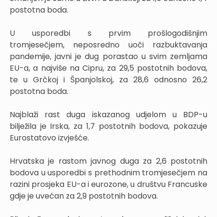
postotna boda.
U usporedbi s prvim prošlogodišnjim
tromjesečjem, neposredno uoči razbuktavanja
pandemije, javni je dug porastao u svim zemljama
EU-a, a najviše na Cipru, za 29,5 postotnih bodova,
te u Grčkoj i Španjolskoj, za 28,6 odnosno 26,2
postotna boda.
Najblaži rast duga iskazanog udjelom u BDP-u
bilježila je Irska, za 1,7 postotnih bodova, pokazuje
Eurostatovo izvješće.
Hrvatska je rastom javnog duga za 2,6 postotnih
bodova u usporedbi s prethodnim tromjesečjem na
razini prosjeka EU-a i eurozone, u društvu Francuske
gdje je uvećan za 2,9 postotnih bodova.