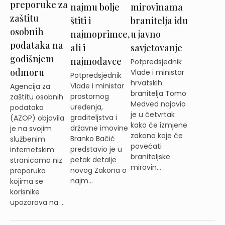
preporuke za
najmu bolje
mirovinama
zaštitu
štiti i
branitelja idu
osobnih
najmoprimce,
u javno
podataka na
ali i
savjetovanje
godišnjem
najmodavce
Potpredsjednik
odmoru
Vlade i ministar
Potpredsjednik
hrvatskih
Vlade i ministar
Agencija za
branitelja Tomo
prostornog
zaštitu osobnih
Medved najavio
uređenja,
podataka
je u četvrtak
graditeljstva i
(AZOP) objavila
kako će izmjene
državne imovine
je na svojim
zakona koje će
Branko Bačić
službenim
povećati
predstavio je u
internetskim
braniteljske
petak detalje
stranicama niz
mirovin...
novog Zakona o
preporuka
najm...
kojima se
korisnike
upozorava na ...