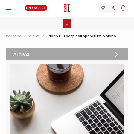
NN 85/2026
Početna
>
Vijesti
>
Japan i EU potpisali sporazum o slobo...
Arhiva