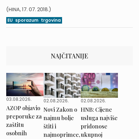
(HINA, 17. 07. 2018.)
EU
sporazum
trgovina
NAJČITANIJE
03.08.2026.
02.08.2026.
02.08.2026.
AZOP objavio
Novi Zakon o
HNB: Cijene
preporuke za
najmu bolje
usluga najviše
zaštitu
štiti i
pridonose
osobnih
najmoprimce,
ukupnoj