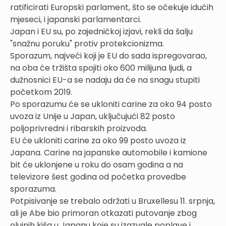
ratificirati Europski parlament, što se očekuje idućih
mjeseci, i japanski parlamentarci.
Japan i EU su, po zajedničkoj izjavi, rekli da šalju
"snažnu poruku" protiv protekcionizma.
Sporazum, najveći koji je EU do sada ispregovarao,
na oba će tržišta spojiti oko 600 milijuna ljudi, a
dužnosnici EU-a se nadaju da će na snagu stupiti
početkom 2019.
Po sporazumu će se ukloniti carine za oko 94 posto
uvoza iz Unije u Japan, uključujući 82 posto
poljoprivredni i ribarskih proizvoda.
EU će ukloniti carine za oko 99 posto uvoza iz
Japana. Carine na japanske automobile i kamione
bit će uklonjene u roku do osam godina a na
televizore šest godina od početka provedbe
sporazuma.
Potpisivanje se trebalo održati u Bruxellesu 11. srpnja,
ali je Abe bio primoran otkazati putovanje zbog
olujnih kiša u Japanu koje su izazvale poplave i