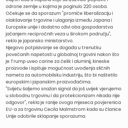
odrone zemlje u kojima je poginulo 220 osoba.
Očekuje se da sporazum "promiče liberalizaciju i
olakšavanje trgovine i ulaganja između Japana i
Europske unije i dodatno oživi oba gospodarstva
jačanjem recipročnih veza u širokom području",
reklo je japansko ministarstvo.
Njegovo potpisivanje se događa u trenutku
povećanih napetosti u globalnoj trgovini nakon što
je Trump uveo carine za čelik i aluminij, kineske
proizvode i ispituje mogućnost uvođenja sličnih
nameta za automobilsku industriju, što bi naštetilo
europskim i japanskim proizvođačima.
"Svijetu šaljemo snažan signal da još uvijek vjerujemo
u slobodnu trgovinu i da protekcionizam nikada nije
odgovor", rekla je ranije ovoga mjeseca povjerenica
EU-a za trgovinu Cecila Malmstrom kada su članice
Unije odobrile sklapanje sporazuma.