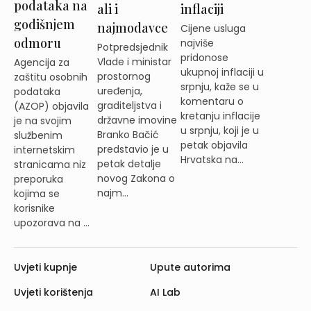
podataka na
ali i
inflaciji
godišnjem
najmodavce
Cijene usluga
odmoru
najviše
Potpredsjednik
pridonose
Vlade i ministar
Agencija za
ukupnoj inflaciji u
prostornog
zaštitu osobnih
srpnju, kaže se u
uređenja,
podataka
komentaru o
graditeljstva i
(AZOP) objavila
kretanju inflacije
državne imovine
je na svojim
u srpnju, koji je u
Branko Bačić
službenim
petak objavila
predstavio je u
internetskim
Hrvatska na...
petak detalje
stranicama niz
novog Zakona o
preporuka
najm...
kojima se
korisnike
upozorava na ...
Uvjeti kupnje
Upute autorima
Uvjeti korištenja
AI Lab