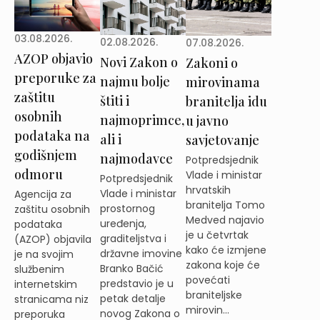
03.08.2026.
02.08.2026.
07.08.2026.
AZOP objavio
Novi Zakon o
Zakoni o
preporuke za
najmu bolje
mirovinama
zaštitu
štiti i
branitelja idu
osobnih
najmoprimce,
u javno
podataka na
ali i
savjetovanje
godišnjem
najmodavce
Potpredsjednik
odmoru
Vlade i ministar
Potpredsjednik
hrvatskih
Vlade i ministar
Agencija za
branitelja Tomo
prostornog
zaštitu osobnih
Medved najavio
uređenja,
podataka
je u četvrtak
graditeljstva i
(AZOP) objavila
kako će izmjene
državne imovine
je na svojim
zakona koje će
Branko Bačić
službenim
povećati
predstavio je u
internetskim
braniteljske
petak detalje
stranicama niz
mirovin...
novog Zakona o
preporuka