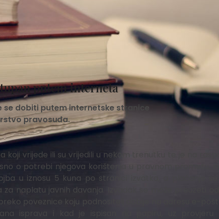
stupan putem interneta
 se dobiti putem internetske stranice
tarstvo pravosuđa.
oji vrijede ili su vrijedili u nekom trenutku te je na ras
ovisno o potrebi njegova korištenja u pravnom prometu, 
ojba u iznosu 5 kuna po stranici izvatka, a plaćanje se
a za naplatu javnih davanja. Izvadak se može preuzeti 
i preko poveznice koju podnositelj dobije na adresu e-pošt
ana isprava i kad je ispisan na papiru, uz provjeru