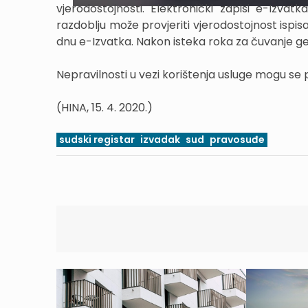
vjerodostojnosti. Elektronički zapisi e-Izv
razdoblju može provjeriti vjerodostojnost isp
dnu e-Izvatka. Nakon isteka roka za čuvanje gene
Nepravilnosti u vezi korištenja usluge mogu se p
(HINA, 15. 4. 2020.)
sudski registar
izvadak
sud
pravosuđe