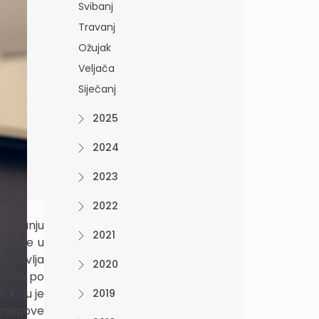
Svibanj
Travanj
Ožujak
Veljača
Siječanj
2025
2024
2023
2022
polaganju
2021
navode u
 obavlja
2020
odmah po
e koju je
2019
 njegove