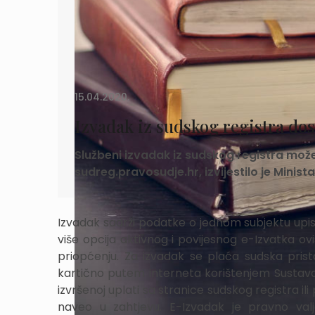
15.04.2020.
Izvadak iz sudskog registra do
Službeni izvadak iz sudskog registra može
sudreg.pravosudje.hr, izvijestilo je Minis
Izvadak sadrži podatke o jednom subjektu upisa k
više opcija aktivnog i povijesnog e-Izvatka 
priopćenju. Za izvadak se plaća sudska prist
kartično putem interneta korištenjem Sustav
izvršenoj uplati sa stranice sudskog registra il
naveo u zahtjevu. E-Izvadak je pravno valj