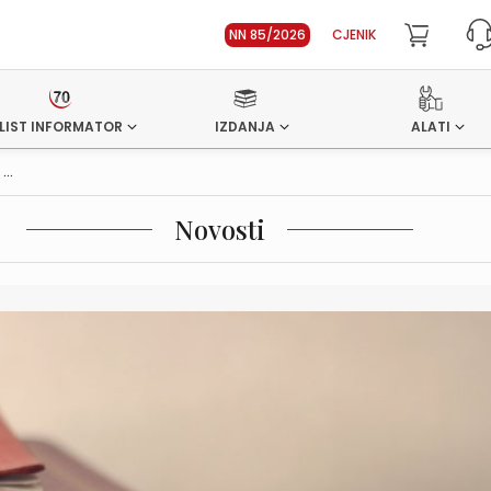
NN 85/2026
CJENIK
LIST INFORMATOR
IZDANJA
ALATI
..
Novosti