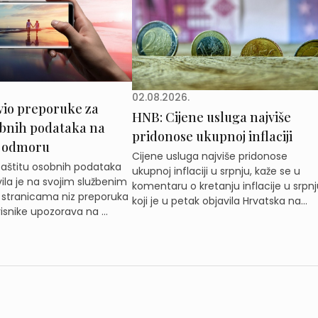
02.08.2026.
vio preporuke za
HNB: Cijene usluga najviše
obnih podataka na
pridonose ukupnoj inflaciji
 odmoru
Cijene usluga najviše pridonose
zaštitu osobnih podataka
ukupnoj inflaciji u srpnju, kaže se u
ila je na svojim službenim
komentaru o kretanju inflacije u srpnj
 stranicama niz preporuka
koji je u petak objavila Hrvatska na...
isnike upozorava na ...