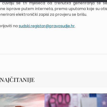
atka čuvaju se tri mjeseca od trenutka generiranja te 
isane isprave putem interneta, prema uputama koje su oti
rirani elektronički zapisi za provjeru se brišu.
rijaviti na
sudski.registar@pravosudje.hr
.
NAJČITANIJE