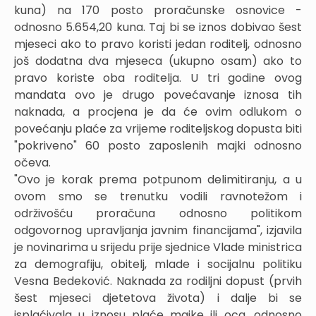
kuna) na 170 posto proračunske osnovice -
odnosno 5.654,20 kuna. Taj bi se iznos dobivao šest
mjeseci ako to pravo koristi jedan roditelj, odnosno
još dodatna dva mjeseca (ukupno osam) ako to
pravo koriste oba roditelja. U tri godine ovog
mandata ovo je drugo povećavanje iznosa tih
naknada, a procjena je da će ovim odlukom o
povećanju plaće za vrijeme roditeljskog dopusta biti
"pokriveno" 60 posto zaposlenih majki odnosno
očeva.
"Ovo je korak prema potpunom delimitiranju, a u
ovom smo se trenutku vodili ravnotežom i
održivošću proračuna odnosno politikom
odgovornog upravljanja javnim financijama", izjavila
je novinarima u srijedu prije sjednice Vlade ministrica
za demografiju, obitelj, mlade i socijalnu politiku
Vesna Bedeković. Naknada za rodiljni dopust (prvih
šest mjeseci djetetova života) i dalje bi se
isplaćivala u iznosu plaće majke ili oca, odnosno