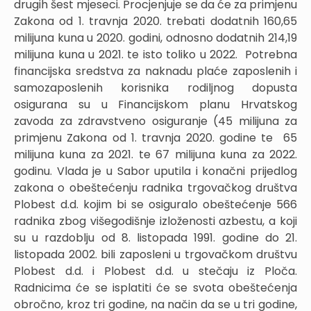
drugih šest mjeseci. Procjenjuje se da će za primjenu
Zakona od 1. travnja 2020. trebati dodatnih 160,65
milijuna kuna u 2020. godini, odnosno dodatnih 214,19
milijuna kuna u 2021. te isto toliko u 2022. Potrebna
financijska sredstva za naknadu plaće zaposlenih i
samozaposlenih korisnika rodiljnog dopusta
osigurana su u Financijskom planu Hrvatskog
zavoda za zdravstveno osiguranje (45 milijuna za
primjenu Zakona od 1. travnja 2020. godine te 65
milijuna kuna za 2021. te 67 milijuna kuna za 2022.
godinu. Vlada je u Sabor uputila i konačni prijedlog
zakona o obeštećenju radnika trgovačkog društva
Plobest d.d. kojim bi se osiguralo obeštećenje 566
radnika zbog višegodišnje izloženosti azbestu, a koji
su u razdoblju od 8. listopada 1991. godine do 21.
listopada 2002. bili zaposleni u trgovačkom društvu
Plobest d.d. i Plobest d.d. u stečaju iz Ploča.
Radnicima će se isplatiti će se svota obeštećenja
obročno, kroz tri godine, na način da se u tri godine,