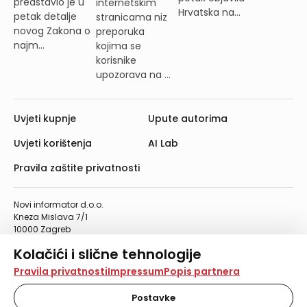
predstavio je u
internetskim
Hrvatska na...
petak detalje
stranicama niz
novog Zakona o
preporuka
najm...
kojima se
korisnike
upozorava na ...
Uvjeti kupnje
Upute autorima
Uvjeti korištenja
AI Lab
Pravila zaštite privatnosti
Novi informator d.o.o.
Kneza Mislava 7/1
10000 Zagreb
Telefon: 01/4555-454
Kolačići i slične tehnologije
Telefaks: 01/4612-553
info@informator.hr
Na našoj web stranici koristimo kolačiće i slične
Pravila privatnosti
Impressum
Popis partnera
tehnologije za pohranu, čitanje i obradu informacija na
vašem uređaju. Time poboljšavamo korisničko iskustvo,
Postavke
PRATITE NAS: