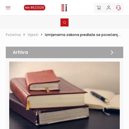
NN 85/2026
Početna
>
Vijesti
>
Izmjenama zakona predlaže se povećanj...
Arhiva