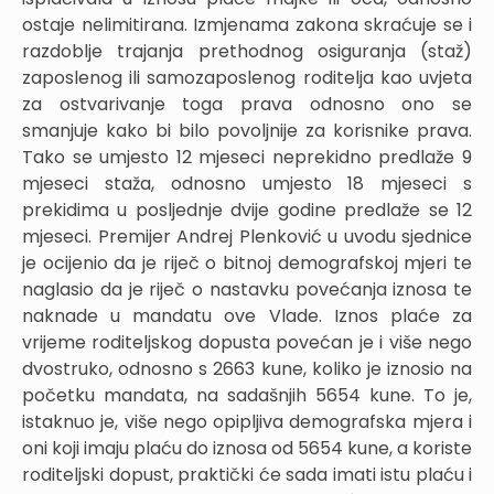
ostaje nelimitirana. Izmjenama zakona skraćuje se i
razdoblje trajanja prethodnog osiguranja (staž)
zaposlenog ili samozaposlenog roditelja kao uvjeta
za ostvarivanje toga prava odnosno ono se
smanjuje kako bi bilo povoljnije za korisnike prava.
Tako se umjesto 12 mjeseci neprekidno predlaže 9
mjeseci staža, odnosno umjesto 18 mjeseci s
prekidima u posljednje dvije godine predlaže se 12
mjeseci. Premijer Andrej Plenković u uvodu sjednice
je ocijenio da je riječ o bitnoj demografskoj mjeri te
naglasio da je riječ o nastavku povećanja iznosa te
naknade u mandatu ove Vlade. Iznos plaće za
vrijeme roditeljskog dopusta povećan je i više nego
dvostruko, odnosno s 2663 kune, koliko je iznosio na
početku mandata, na sadašnjih 5654 kune. To je,
istaknuo je, više nego opipljiva demografska mjera i
oni koji imaju plaću do iznosa od 5654 kune, a koriste
roditeljski dopust, praktički će sada imati istu plaću i