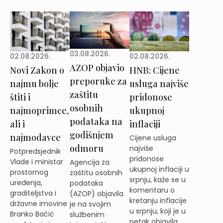
03.08.2026.
02.08.2026.
02.08.2026.
AZOP objavio
Novi Zakon o
HNB: Cijene
preporuke za
najmu bolje
usluga najviše
zaštitu
štiti i
pridonose
osobnih
najmoprimce,
ukupnoj
podataka na
ali i
inflaciji
godišnjem
najmodavce
Cijene usluga
odmoru
najviše
Potpredsjednik
pridonose
Vlade i ministar
Agencija za
ukupnoj inflaciji u
prostornog
zaštitu osobnih
srpnju, kaže se u
uređenja,
podataka
komentaru o
graditeljstva i
(AZOP) objavila
kretanju inflacije
državne imovine
je na svojim
u srpnju, koji je u
Branko Bačić
službenim
petak objavila