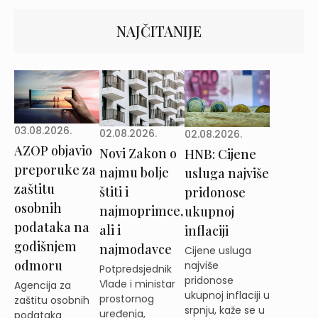
NAJČITANIJE
03.08.2026.
02.08.2026.
02.08.2026.
AZOP objavio
Novi Zakon o
HNB: Cijene
preporuke za
najmu bolje
usluga najviše
zaštitu
štiti i
pridonose
osobnih
najmoprimce,
ukupnoj
podataka na
ali i
inflaciji
godišnjem
najmodavce
Cijene usluga
odmoru
najviše
Potpredsjednik
pridonose
Vlade i ministar
Agencija za
ukupnoj inflaciji u
prostornog
zaštitu osobnih
srpnju, kaže se u
uređenja,
podataka