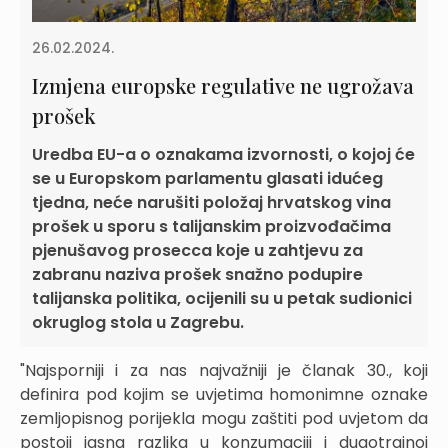
26.02.2024.
Izmjena europske regulative ne ugrožava
prošek
Uredba EU-a o oznakama izvornosti, o kojoj će
se u Europskom parlamentu glasati idućeg
tjedna, neće narušiti položaj hrvatskog vina
prošek u sporu s talijanskim proizvođačima
pjenušavog prosecca koje u zahtjevu za
zabranu naziva prošek snažno podupire
talijanska politika, ocijenili su u petak sudionici
okruglog stola u Zagrebu.
"Najsporniji i za nas najvažniji je članak 30., koji
definira pod kojim se uvjetima homonimne oznake
zemljopisnog porijekla mogu zaštiti pod uvjetom da
postoji jasna razlika u konzumaciji i dugotrajnoj