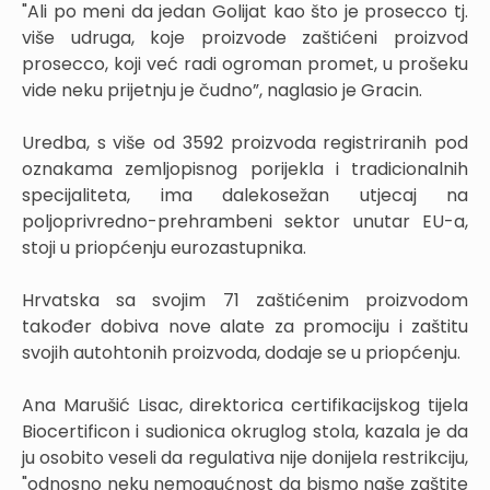
"Ali po meni da jedan Golijat kao što je prosecco tj.
više udruga, koje proizvode zaštićeni proizvod
prosecco, koji već radi ogroman promet, u prošeku
vide neku prijetnju je čudno”, naglasio je Gracin.
Uredba, s više od 3592 proizvoda registriranih pod
oznakama zemljopisnog porijekla i tradicionalnih
specijaliteta, ima dalekosežan utjecaj na
poljoprivredno-prehrambeni sektor unutar EU-a,
stoji u priopćenju eurozastupnika.
Hrvatska sa svojim 71 zaštićenim proizvodom
također dobiva nove alate za promociju i zaštitu
svojih autohtonih proizvoda, dodaje se u priopćenju.
Ana Marušić Lisac, direktorica certifikacijskog tijela
Biocertificon i sudionica okruglog stola, kazala je da
ju osobito veseli da regulativa nije donijela restrikciju,
"odnosno neku nemogućnost da bismo naše zaštite