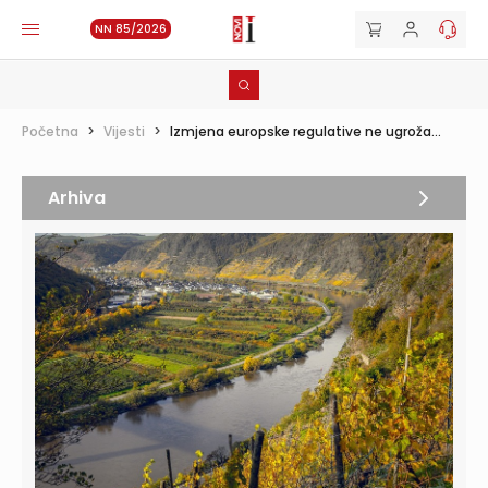
NN 85/2026
Početna
>
Vijesti
>
Izmjena europske regulative ne ugroža...
Arhiva