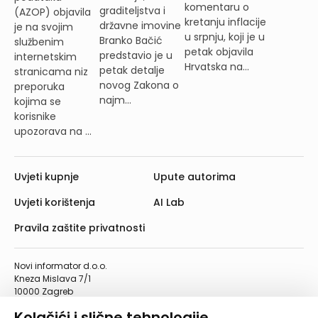
komentaru o
graditeljstva i
(AZOP) objavila
kretanju inflacije
državne imovine
je na svojim
u srpnju, koji je u
Branko Bačić
službenim
petak objavila
predstavio je u
internetskim
Hrvatska na...
petak detalje
stranicama niz
novog Zakona o
preporuka
najm...
kojima se
korisnike
upozorava na ...
Uvjeti kupnje
Upute autorima
Uvjeti korištenja
AI Lab
Pravila zaštite privatnosti
Novi informator d.o.o.
Kneza Mislava 7/1
10000 Zagreb
Telefon: 01/4555-454
Kolačići i slične tehnologije
Telefaks: 01/4612-553