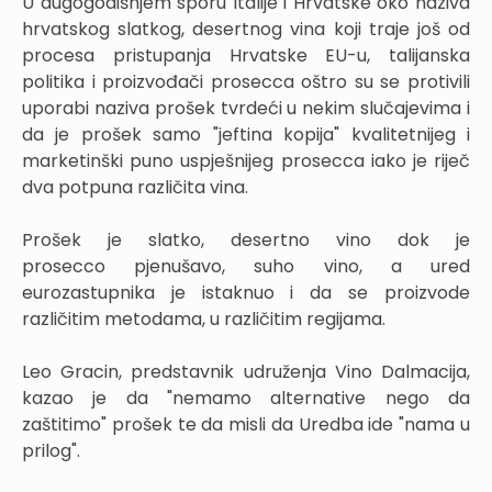
U dugogodišnjem sporu Italije i Hrvatske oko naziva
hrvatskog slatkog, desertnog vina koji traje još od
procesa pristupanja Hrvatske EU-u, talijanska
politika i proizvođači prosecca oštro su se protivili
uporabi naziva prošek tvrdeći u nekim slučajevima i
da je prošek samo "jeftina kopija" kvalitetnijeg i
marketinški puno uspješnijeg prosecca iako je riječ
dva potpuna različita vina.
Prošek je slatko, desertno vino dok je
prosecco pjenušavo, suho vino, a ured
eurozastupnika je istaknuo i da se proizvode
različitim metodama, u različitim regijama.
Leo Gracin, predstavnik udruženja Vino Dalmacija,
kazao je da "nemamo alternative nego da
zaštitimo" prošek te da misli da Uredba ide "nama u
prilog".