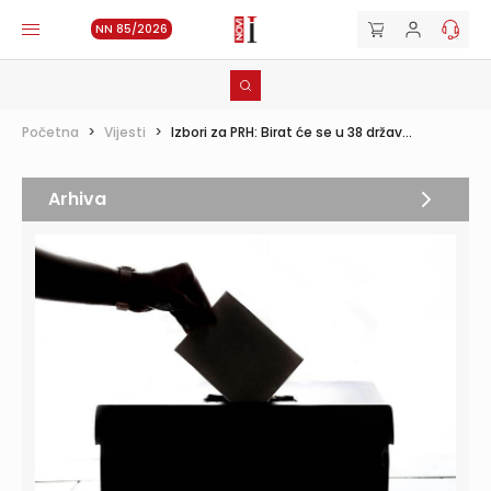
NN 85/2026
Početna
>
Vijesti
>
Izbori za PRH: Birat će se u 38 držav...
Arhiva