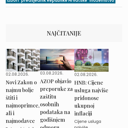
izbori
predsjednik Republike Hrvatske
inozemstvo
NAJČITANIJE
03.08.2026.
02.08.2026.
02.08.2026.
AZOP objavio
Novi Zakon o
HNB: Cijene
preporuke za
najmu bolje
usluga najviše
zaštitu
štiti i
pridonose
osobnih
najmoprimce,
ukupnoj
podataka na
ali i
inflaciji
godišnjem
najmodavce
Cijene usluga
odmoru
najviše