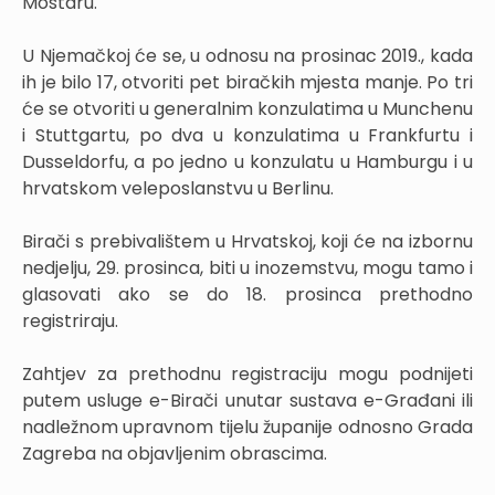
Mostaru.
U Njemačkoj će se, u odnosu na prosinac 2019., kada
ih je bilo 17, otvoriti pet biračkih mjesta manje. Po tri
će se otvoriti u generalnim konzulatima u Munchenu
i Stuttgartu, po dva u konzulatima u Frankfurtu i
Dusseldorfu, a po jedno u konzulatu u Hamburgu i u
hrvatskom veleposlanstvu u Berlinu.
Birači s prebivalištem u Hrvatskoj, koji će na izbornu
nedjelju, 29. prosinca, biti u inozemstvu, mogu tamo i
glasovati ako se do 18. prosinca prethodno
registriraju.
Zahtjev za prethodnu registraciju mogu podnijeti
putem usluge e-Birači unutar sustava e-Građani ili
nadležnom upravnom tijelu županije odnosno Grada
Zagreba na objavljenim obrascima.