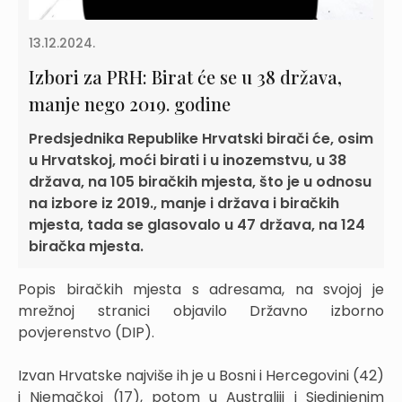
13.12.2024.
Izbori za PRH: Birat će se u 38 država,
manje nego 2019. godine
Predsjednika Republike Hrvatski birači će, osim
u Hrvatskoj, moći birati i u inozemstvu, u 38
država, na 105 biračkih mjesta, što je u odnosu
na izbore iz 2019., manje i država i biračkih
mjesta, tada se glasovalo u 47 država, na 124
biračka mjesta.
Popis biračkih mjesta s adresama, na svojoj je
mrežnoj stranici objavilo Državno izborno
povjerenstvo (DIP).
Izvan Hrvatske najviše ih je u Bosni i Hercegovini (42)
i Njemačkoj (17), potom u Australiji i Sjedinjenim