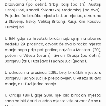
Državama (po četiri), Srbiji, Italiji (po tri), Austriji,
Crnoj Gori, Kanadi, Švicarskoj, Mađarskoj (po dva).
Po jedno će biračko mjesto biti, primjerice, otvoreno
u Sloveniji, Irskoj, Velikoj Britaniji, Rusiji, Kini, Kosovu,
Turskoj itd.
U BiH, gdje su hrvatski birači najbrojniji, na izbornu
nedjelju, 29. prosinca, otvorit će dva biračka mjesta
manje nego prije pet godina, najviše u Mostaru (20),
potom u Vitezu (osam), Livnu i Orašju (po četiri),
Sarajevu (tri), Tuzli (dva) i Banjoj Luci (jedno).
U odnosu na prosinac 2019., broj biračkih mjesta u
Sarajevu i Banjoj Luci je prepolovljen, u Vitezu su dva
manje, a u Tuzli jedno manje.
U Orašju (BiH), gdje 2019. nije bilo biračkih mjesta,
sada će biti četiri, a jedno mjesto više otvorit će se u