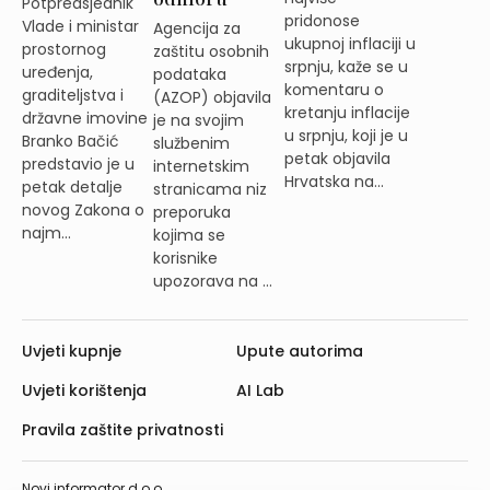
Potpredsjednik
pridonose
Vlade i ministar
Agencija za
ukupnoj inflaciji u
prostornog
zaštitu osobnih
srpnju, kaže se u
uređenja,
podataka
komentaru o
graditeljstva i
(AZOP) objavila
kretanju inflacije
državne imovine
je na svojim
u srpnju, koji je u
Branko Bačić
službenim
petak objavila
predstavio je u
internetskim
Hrvatska na...
petak detalje
stranicama niz
novog Zakona o
preporuka
najm...
kojima se
korisnike
upozorava na ...
Uvjeti kupnje
Upute autorima
Uvjeti korištenja
AI Lab
Pravila zaštite privatnosti
Novi informator d.o.o.