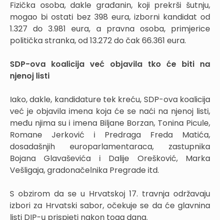
Fizička osoba, dakle građanin, koji prekrši šutnju,
mogao bi ostati bez 398 eura, izborni kandidat od
1.327 do 3.981 eura, a pravna osoba, primjerice
politička stranka, od 13.272 do čak 66.361 eura.
SDP-ova koalicija već objavila tko će biti na
njenoj listi
Iako, dakle, kandidature tek kreću, SDP-ova koalicija
već je objavila imena koja će se naći na njenoj listi,
među njima su i imena Biljane Borzan, Tonina Picule,
Romane Jerković i Predraga Freda Matića,
dosadašnjih europarlamentaraca, zastupnika
Bojana Glavaševića i Dalije Orešković, Marka
Vešligaja, gradonačelnika Pregrade itd.
S obzirom da se u Hrvatskoj 17. travnja održavaju
izbori za Hrvatski sabor, očekuje se da će glavnina
listi DIP-u prispjeti nakon toga dana.