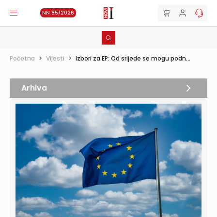
NN 85/2026
Početna
>
Vijesti
>
Izbori za EP: Od srijede se mogu podn...
Arhiva