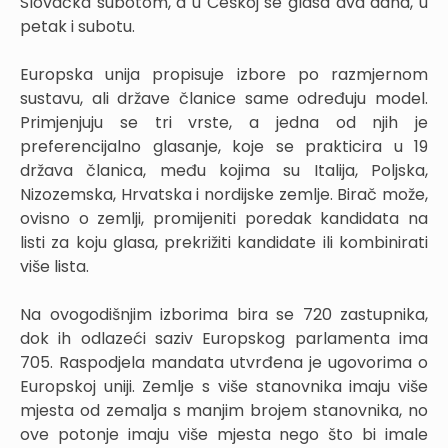
Slovačka subotom, a u Češkoj se glasa dva dana, u
petak i subotu.
Europska unija propisuje izbore po razmjernom
sustavu, ali države članice same određuju model.
Primjenjuju se tri vrste, a jedna od njih je
preferencijalno glasanje, koje se prakticira u 19
država članica, među kojima su Italija, Poljska,
Nizozemska, Hrvatska i nordijske zemlje. Birač može,
ovisno o zemlji, promijeniti poredak kandidata na
listi za koju glasa, prekrižiti kandidate ili kombinirati
više lista.
Na ovogodišnjim izborima bira se 720 zastupnika,
dok ih odlazeći saziv Europskog parlamenta ima
705. Raspodjela mandata utvrđena je ugovorima o
Europskoj uniji. Zemlje s više stanovnika imaju više
mjesta od zemalja s manjim brojem stanovnika, no
ove potonje imaju više mjesta nego što bi imale