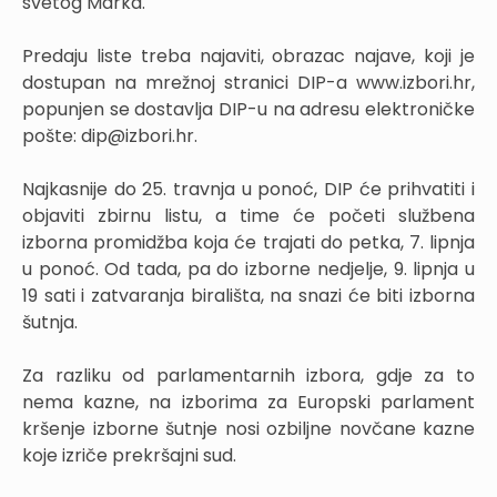
svetog Marka.
Predaju liste treba najaviti, obrazac najave, koji je
dostupan na mrežnoj stranici DIP-a www.izbori.hr,
popunjen se dostavlja DIP-u na adresu elektroničke
pošte: dip@izbori.hr.
Najkasnije do 25. travnja u ponoć, DIP će prihvatiti i
objaviti zbirnu listu, a time će početi službena
izborna promidžba koja će trajati do petka, 7. lipnja
u ponoć. Od tada, pa do izborne nedjelje, 9. lipnja u
19 sati i zatvaranja birališta, na snazi će biti izborna
šutnja.
Za razliku od parlamentarnih izbora, gdje za to
nema kazne, na izborima za Europski parlament
kršenje izborne šutnje nosi ozbiljne novčane kazne
koje izriče prekršajni sud.