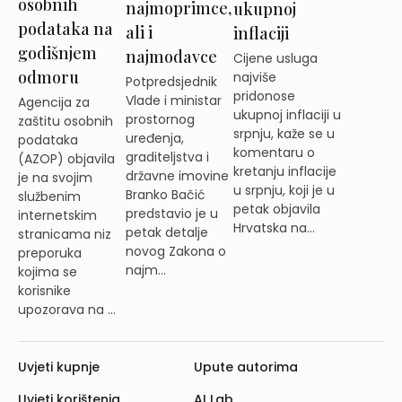
osobnih
najmoprimce,
ukupnoj
podataka na
ali i
inflaciji
godišnjem
najmodavce
Cijene usluga
odmoru
najviše
Potpredsjednik
pridonose
Vlade i ministar
Agencija za
ukupnoj inflaciji u
prostornog
zaštitu osobnih
srpnju, kaže se u
uređenja,
podataka
komentaru o
graditeljstva i
(AZOP) objavila
kretanju inflacije
državne imovine
je na svojim
u srpnju, koji je u
Branko Bačić
službenim
petak objavila
predstavio je u
internetskim
Hrvatska na...
petak detalje
stranicama niz
novog Zakona o
preporuka
najm...
kojima se
korisnike
upozorava na ...
Uvjeti kupnje
Upute autorima
Uvjeti korištenja
AI Lab