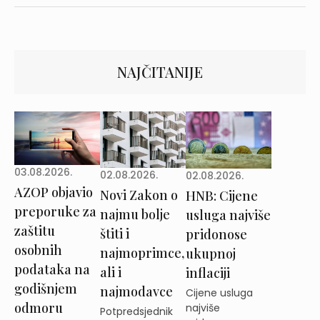
NAJČITANIJE
03.08.2026.
02.08.2026.
02.08.2026.
AZOP objavio
Novi Zakon o
HNB: Cijene
preporuke za
najmu bolje
usluga najviše
zaštitu
štiti i
pridonose
osobnih
najmoprimce,
ukupnoj
podataka na
ali i
inflaciji
godišnjem
najmodavce
Cijene usluga
odmoru
najviše
Potpredsjednik