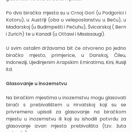
Po dva biračka mjesta su u Crnoj Gori (u Podgorici i
Kotoru), u Austriji (oba u veleposlanstvu u Beču), u
Mađarskoj (u Budimpešti i Pečuhu), Švicarskoj ( Bern
i Zurich) te u Kanadi (u Ottawi i Mississaugi).
U svim ostalim državama bit će otvoreno po jedno
biračko mjesto, primjerice, u Danskoj, Čileu,
Indoneziji, Ujedinjenim Arapskim Emiratima, Kini, Rusiji
itd.
Glasovanje u inozemstvu
Na biračkim mjestima u inozemstvu mogu glasovati
birači s prebivalištem u Hrvatskoj koji su se
privremeno upisali za glasovanje na biračkom
mjestu u inozemstvu ili koji su ishodili potvrdu za
glasovanje izvan mjesta prebivališta (tzv. žuta