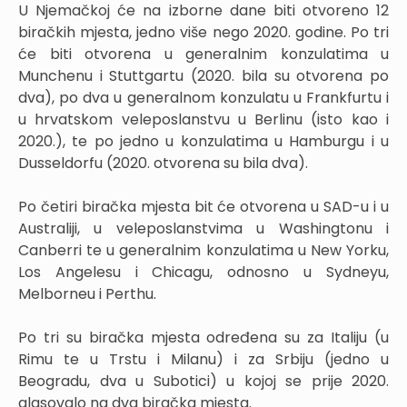
U Njemačkoj će na izborne dane biti otvoreno 12
biračkih mjesta, jedno više nego 2020. godine. Po tri
će biti otvorena u generalnim konzulatima u
Munchenu i Stuttgartu (2020. bila su otvorena po
dva), po dva u generalnom konzulatu u Frankfurtu i
u hrvatskom veleposlanstvu u Berlinu (isto kao i
2020.), te po jedno u konzulatima u Hamburgu i u
Dusseldorfu (2020. otvorena su bila dva).
Po četiri biračka mjesta bit će otvorena u SAD-u i u
Australiji, u veleposlanstvima u Washingtonu i
Canberri te u generalnim konzulatima u New Yorku,
Los Angelesu i Chicagu, odnosno u Sydneyu,
Melborneu i Perthu.
Po tri su biračka mjesta određena su za Italiju (u
Rimu te u Trstu i Milanu) i za Srbiju (jedno u
Beogradu, dva u Subotici) u kojoj se prije 2020.
glasovalo na dva biračka mjesta.