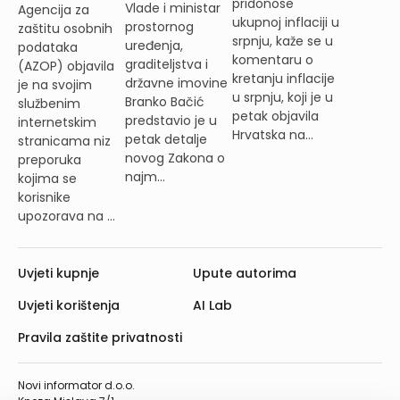
pridonose
Vlade i ministar
Agencija za
ukupnoj inflaciji u
prostornog
zaštitu osobnih
srpnju, kaže se u
uređenja,
podataka
komentaru o
graditeljstva i
(AZOP) objavila
kretanju inflacije
državne imovine
je na svojim
u srpnju, koji je u
Branko Bačić
službenim
petak objavila
predstavio je u
internetskim
Hrvatska na...
petak detalje
stranicama niz
novog Zakona o
preporuka
najm...
kojima se
korisnike
upozorava na ...
Uvjeti kupnje
Upute autorima
Uvjeti korištenja
AI Lab
Pravila zaštite privatnosti
Novi informator d.o.o.