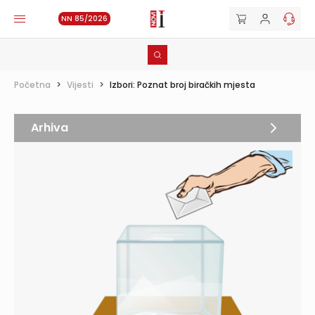
NN 85/2026
Početna
>
Vijesti
>
Izbori: Poznat broj biračkih mjesta
Arhiva