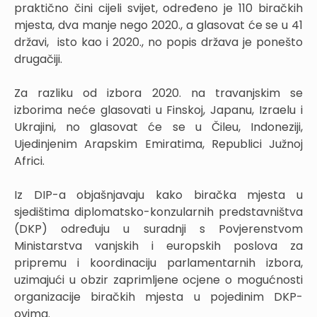
praktično čini cijeli svijet, određeno je 110 biračkih
mjesta, dva manje nego 2020., a glasovat će se u 41
državi, isto kao i 2020., no popis država je ponešto
drugačiji.
Za razliku od izbora 2020. na travanjskim se
izborima neće glasovati u Finskoj, Japanu, Izraelu i
Ukrajini, no glasovat će se u Čileu, Indoneziji,
Ujedinjenim Arapskim Emiratima, Republici Južnoj
Africi.
Iz DIP-a objašnjavaju kako biračka mjesta u
sjedištima diplomatsko-konzularnih predstavništva
(DKP) određuju u suradnji s Povjerenstvom
Ministarstva vanjskih i europskih poslova za
pripremu i koordinaciju parlamentarnih izbora,
uzimajući u obzir zaprimljene ocjene o mogućnosti
organizacije biračkih mjesta u pojedinim DKP-
ovima.