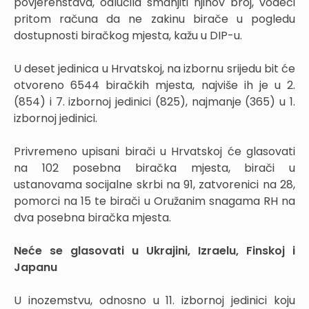
povjerenstava, odlučila smanjiti njihov broj, vodeći
pritom računa da ne zakinu birače u pogledu
dostupnosti biračkog mjesta, kažu u DIP-u.
U deset jedinica u Hrvatskoj, na izbornu srijedu bit će
otvoreno 6544 biračkih mjesta, najviše ih je u 2.
(854) i 7. izbornoj jedinici (825), najmanje (365) u 1.
izbornoj jedinici.
Privremeno upisani birači u Hrvatskoj će glasovati
na 102 posebna biračka mjesta, birači u
ustanovama socijalne skrbi na 91, zatvorenici na 28,
pomorci na 15 te birači u Oružanim snagama RH na
dva posebna biračka mjesta.
Neće se glasovati u Ukrajini, Izraelu, Finskoj i
Japanu
U inozemstvu, odnosno u 11. izbornoj jedinici koju