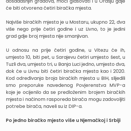
dosadašnjih gradova, moći glasovati i u Orašju gdje
će biti otvorena četiri biračka mjesta.
Najviše biračkih mjesta je u Mostaru, ukupno 22, dva
više nego prije četiri godine i uz Livno, to je jedini
grad gdje broj mjesta nije smanjivan.
U odnosu na prije četiri godine, u Vitezu će ih,
umjesto 10, biti pet, u Sarajevu četiri umjesto šest, u
Tuzli dva, umjesto tri, u Banja Luci jedno, umjesto dva,
dok će u Livnu biti četiri biračka mjesta kao i 2020.
Kod određivanja broja biračkih mjesta u BIH, slijedili
smo preporuke navedenog Povjerenstva MVP-a
koje je ocijenilo da se predloženim brojem biračkih
mjesta i načinom rasporeda birača mogu zadovoljiti
potrebe birača, naveli su iz DIP-a.
Po jedno biračko mjesto više u Njemačkoj i Srbiji