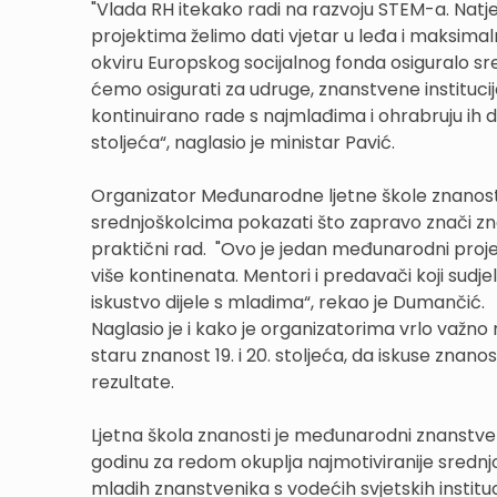
"Vlada RH itekako radi na razvoju STEM-a. Natj
projektima želimo dati vjetar u leđa i maksimal
okviru Europskog socijalnog fonda osiguralo sre
ćemo osigurati za udruge, znanstvene institucij
kontinuirano rade s najmlađima i ohrabruju ih d
stoljeća“, naglasio je ministar Pavić.
Organizator Međunarodne ljetne škole znanosti 
srednjoškolcima pokazati što zapravo znači znan
praktični rad. "Ovo je jedan međunarodni projek
više kontinenata. Mentori i predavači koji sudje
iskustvo dijele s mladima“, rekao je Dumančić.
Naglasio je i kako je organizatorima vrlo važ
staru znanost 19. i 20. stoljeća, da iskuse znan
rezultate.
Ljetna škola znanosti je međunarodni znanstven
godinu za redom okuplja najmotiviranije srednjoš
mladih znanstvenika s vodećih svjetskih instituci