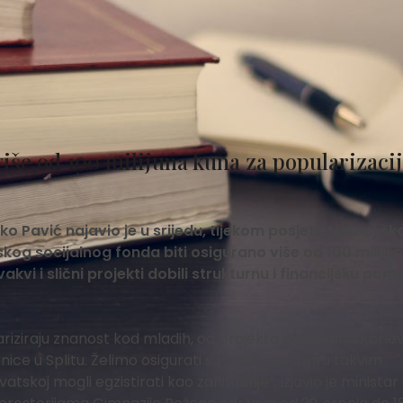
iše od 100 milijuna kuna za popularizaci
 Pavić najavio je u srijedu, tijekom posjeta Ljetnoj ško
skog socijalnog fonda biti osigurano više od 100 miliju
kvi i slični projekti dobili strukturnu i financijsku pom
riziraju znanost kod mladih, od projekta gospodina Korlev
nice u Splitu. Želimo osigurati sustavnu potporu takvim
atskoj mogli egzistirati kao zanimanje“, izjavio je ministar