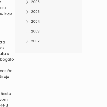
m
2006
da u
2005
na koje
2004
2003
2002
kta
roz
lja s
e bogato
ama uče
iraju
 šestu
stvom
ere u