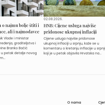
02.08.2026.
o najmu bolje štiti i
HNB: Cijene usluga najviše
e, ali i najmodavce
pridonose ukupnoj inflaciji
k Vlade i ministar
Cijene usluga najviše pridonose
eđenja, graditeljstva i
ukupnoj inflaciji u srpnju, kaže se u
ine Branko Bačić
komentaru o kretanju inflacije u srpnj
e u petak detalje novog
koji je u petak objavila Hrvatska na...
m...
O nama
Cjen