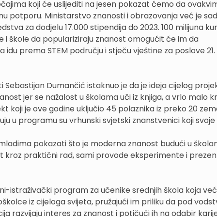
ečajima koji će uslijediti na jesen pokazat ćemo da ovakvi
nu potporu. Ministarstvo znanosti i obrazovanja već je sa
dstva za dodjelu 17.000 stipendija do 2023. 100 milijuna ku
e i škole da populariziraju znanost omogućit će im da
a idu prema STEM području i stječu vještine za poslove 21.
Sebastijan Dumančić istaknuo je da je ideja cijelog proje
ost jer se nažalost u školama uči iz knjiga, a vrlo malo k
t koji je ove godine uključio 45 polaznika iz preko 20 zema
luju u programu su vrhunski svjetski znanstvenici koji svoj
no mladima pokazati što je moderna znanost budući u škol
ost kroz praktični rad, sami provode eksperimente i prezent
i-istraživački program za učenike srednjih škola koja već
kolce iz cijeloga svijeta, pružajući im priliku da pod vod
ja razvijaju interes za znanost i potičući ih na odabir karij