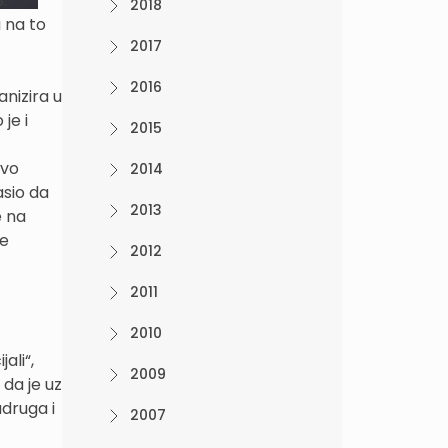
.
2018
 na to
2017
2016
anizira u
je i
2015
tvo
2014
asio da
2013
e na
ve
2012
2011
2010
ali“,
2009
 da je uz
udruga i
2007