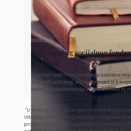
02.08.2018.
Iz Europskog socijalnog fonda v
znanosti
Ministar rada i mirovinskoga sustava Marko
znanosti u Požegi, da će na jesen iz Europ
kuna za popularizaciju znanosti kako bi ova
"U Hrvatskoj imamo brojne projekte koji popula
Višnjanu, znanstvenog festivala u Zagrebu, tvor
projektima kako bi popularizatori znanosti u Hrv