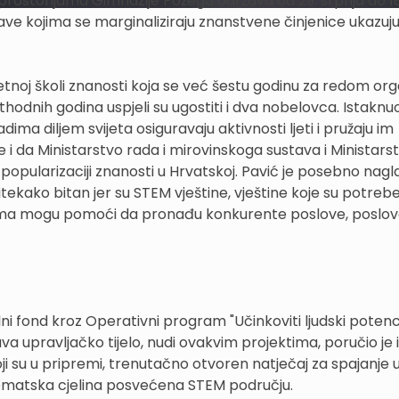
u prostorijama Gimnazije Požega održava od 29. srpnja do 18
ave kojima se marginaliziraju znanstvene činjenice ukazuju
Ljetnoj školi znanosti koja se već šestu godinu za redom org
hodnih godina uspjeli su ugostiti i dva nobelovca. Istaknuo 
dima diljem svijeta osiguravaju aktivnosti ljeti i pružaju im
i da Ministarstvo rada i mirovinskoga sustava i Ministars
opularizaciji znanosti u Hrvatskoj. Pavić je posebno nagl
itekako bitan jer su STEM vještine, vještine koje su potreb
mladima mogu pomoći da pronađu konkurente poslove, poslo
 fond kroz Operativni program "Učinkoviti ljudski potencij
a upravljačko tijelo, nudi ovakvim projektima, poručio je i
ji su u pripremi, trenutačno otvoren natječaj za spajanje 
a tematska cjelina posvećena STEM području.