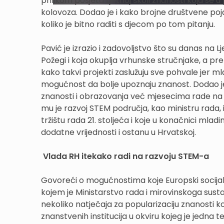
prilikom posjeta Ljetnoj školi znanosti koja se 
kolovoza. Dodao je i kako brojne društvene poj
koliko je bitno raditi s djecom po tom pitanju.
Pavić je izrazio i zadovoljstvo što su danas na 
Požegi i koja okuplja vrhunske stručnjake, a pret
kako takvi projekti zaslužuju sve pohvale jer mla
mogućnost da bolje upoznaju znanost. Dodao je 
znanosti i obrazovanja već mjesecima rade na p
mu je razvoj STEM područja, kao ministru rada, 
tržištu rada 21. stoljeća i koje u konačnici 
dodatne vrijednosti i ostanu u Hrvatskoj.
Vlada RH itekako radi na razvoju STEM-a
Govoreći o mogućnostima koje Europski socijalni
kojem je Ministarstvo rada i mirovinskoga sustav
nekoliko natječaja za popularizaciju znanosti ko
znanstvenih institucija u okviru kojeg je jedn