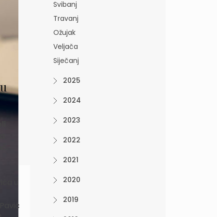
Svibanj
Travanj
Ožujak
Veljača
Siječanj
2025
ju
2024
2023
li
na
2022
oć.
2021
2020
ića u
2019
 Pavić