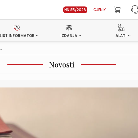
NN 85/2026
CJENIK
LIST INFORMATOR
IZDANJA
ALATI
..
Novosti