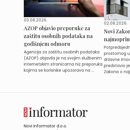
03.08.2026.
02.08.2026.
AZOP objavio preporuke za
Novi Zakon 
zaštitu osobnih podataka na
najmoprimc
godišnjem odmoru
Potpredsjedni
Agencija za zaštitu osobnih podataka
prostornog ur
(AZOP) objavila je na svojim službenim
državne imov
internetskim stranicama niz preporuka
predstavio j
kojima se korisnike upozorava na ...
Zakona o naj
Novi informator d.o.o.