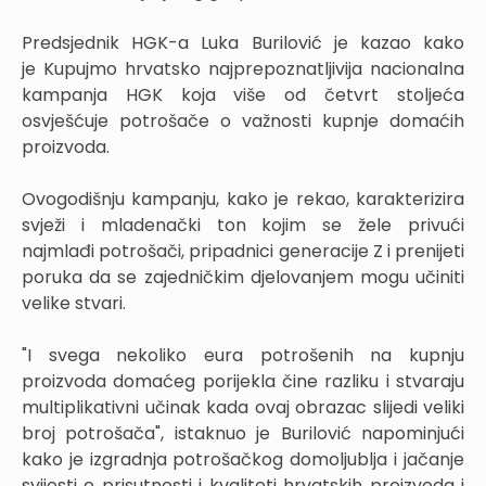
Predsjednik HGK-a Luka Burilović je kazao kako
je Kupujmo hrvatsko najprepoznatljivija nacionalna
kampanja HGK koja više od četvrt stoljeća
osvješćuje potrošače o važnosti kupnje domaćih
proizvoda.
Ovogodišnju kampanju, kako je rekao, karakterizira
svježi i mladenački ton kojim se žele privući
najmlađi potrošači, pripadnici generacije Z i prenijeti
poruka da se zajedničkim djelovanjem mogu učiniti
velike stvari.
"I svega nekoliko eura potrošenih na kupnju
proizvoda domaćeg porijekla čine razliku i stvaraju
multiplikativni učinak kada ovaj obrazac slijedi veliki
broj potrošača", istaknuo je Burilović napominjući
kako je izgradnja potrošačkog domoljublja i jačanje
svijesti o prisutnosti i kvaliteti hrvatskih proizvoda i