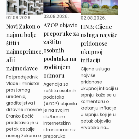
03.08.2026.
02.08.2026.
02.08.2026.
AZOP objavio
Novi Zakon o
HNB: Cijene
preporuke za
najmu bolje
usluga najviše
zaštitu
štiti i
pridonose
osobnih
najmoprimce,
ukupnoj
podataka na
ali i
inflaciji
godišnjem
najmodavce
Cijene usluga
odmoru
najviše
Potpredsjednik
pridonose
Vlade i ministar
Agencija za
ukupnoj inflaciji u
prostornog
zaštitu osobnih
srpnju, kaže se u
uređenja,
podataka
komentaru o
graditeljstva i
(AZOP) objavila
kretanju inflacije
državne imovine
je na svojim
u srpnju, koji je u
Branko Bačić
službenim
petak objavila
predstavio je u
internetskim
Hrvatska na...
petak detalje
stranicama niz
novog Zakona o
preporuka