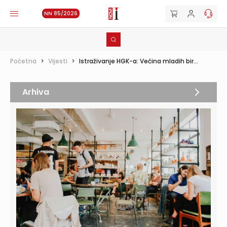
NN 85/2026
Početna
>
Vijesti
>
Istraživanje HGK-a: Većina mladih bir...
Arhiva