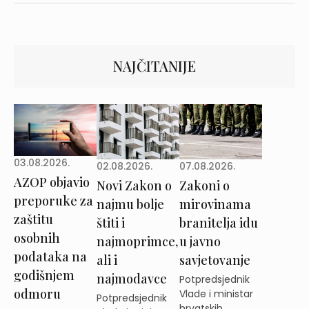
NAJČITANIJE
03.08.2026.
02.08.2026.
07.08.2026.
AZOP objavio
Novi Zakon o
Zakoni o
preporuke za
najmu bolje
mirovinama
zaštitu
štiti i
branitelja idu
osobnih
najmoprimce,
u javno
podataka na
ali i
savjetovanje
godišnjem
najmodavce
Potpredsjednik
odmoru
Vlade i ministar
Potpredsjednik
hrvatskih