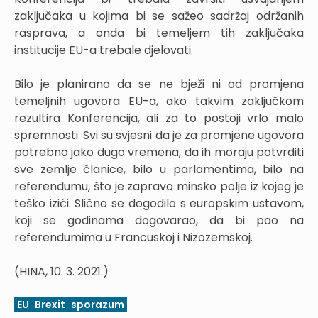
zaključaka u kojima bi se sažeo sadržaj održanih
rasprava, a onda bi temeljem tih zaključaka
institucije EU-a trebale djelovati.
Bilo je planirano da se ne bježi ni od promjena
temeljnih ugovora EU-a, ako takvim zaključkom
rezultira Konferencija, ali za to postoji vrlo malo
spremnosti. Svi su svjesni da je za promjene ugovora
potrebno jako dugo vremena, da ih moraju potvrditi
sve zemlje članice, bilo u parlamentima, bilo na
referendumu, što je zapravo minsko polje iz kojeg je
teško izići. Slično se dogodilo s europskim ustavom,
koji se godinama dogovarao, da bi pao na
referendumima u Francuskoj i Nizozemskoj.
(HINA, 10. 3. 2021.)
EU
Brexit
sporazum