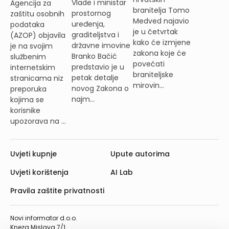
Vlade i ministar
Agencija za
branitelja Tomo
prostornog
zaštitu osobnih
Medved najavio
uređenja,
podataka
je u četvrtak
graditeljstva i
(AZOP) objavila
kako će izmjene
državne imovine
je na svojim
zakona koje će
Branko Bačić
službenim
povećati
predstavio je u
internetskim
braniteljske
petak detalje
stranicama niz
mirovin...
novog Zakona o
preporuka
najm...
kojima se
korisnike
upozorava na ...
Uvjeti kupnje
Upute autorima
Uvjeti korištenja
AI Lab
Pravila zaštite privatnosti
Novi informator d.o.o.
Kneza Mislava 7/1