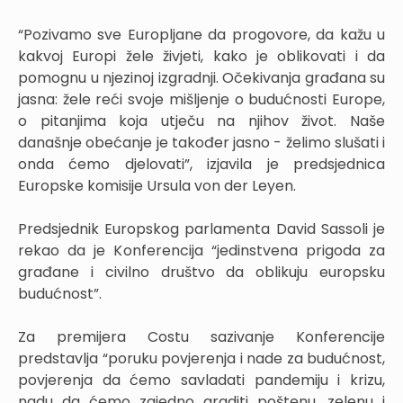
“Pozivamo sve Europljane da progovore, da kažu u
kakvoj Europi žele živjeti, kako je oblikovati i da
pomognu u njezinoj izgradnji. Očekivanja građana su
jasna: žele reći svoje mišljenje o budućnosti Europe,
o pitanjima koja utječu na njihov život. Naše
današnje obećanje je također jasno - želimo slušati i
onda ćemo djelovati”, izjavila je predsjednica
Europske komisije Ursula von der Leyen.
Predsjednik Europskog parlamenta David Sassoli je
rekao da je Konferencija “jedinstvena prigoda za
građane i civilno društvo da oblikuju europsku
budućnost”.
Za premijera Costu sazivanje Konferencije
predstavlja “poruku povjerenja i nade za budućnost,
povjerenja da ćemo savladati pandemiju i krizu,
nadu da ćemo zajedno graditi poštenu, zelenu i