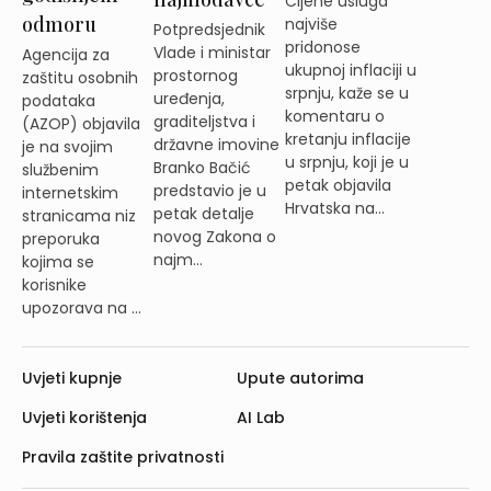
Cijene usluga
odmoru
najviše
Potpredsjednik
pridonose
Vlade i ministar
Agencija za
ukupnoj inflaciji u
prostornog
zaštitu osobnih
srpnju, kaže se u
uređenja,
podataka
komentaru o
graditeljstva i
(AZOP) objavila
kretanju inflacije
državne imovine
je na svojim
u srpnju, koji je u
Branko Bačić
službenim
petak objavila
predstavio je u
internetskim
Hrvatska na...
petak detalje
stranicama niz
novog Zakona o
preporuka
najm...
kojima se
korisnike
upozorava na ...
Uvjeti kupnje
Upute autorima
Uvjeti korištenja
AI Lab
Pravila zaštite privatnosti