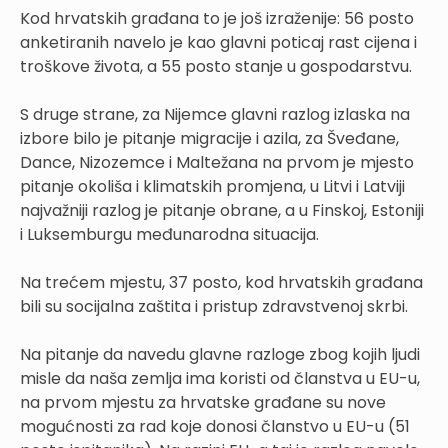
Kod hrvatskih građana to je još izraženije: 56 posto
anketiranih navelo je kao glavni poticaj rast cijena i
troškove života, a 55 posto stanje u gospodarstvu.
S druge strane, za Nijemce glavni razlog izlaska na
izbore bilo je pitanje migracije i azila, za Šveđane,
Dance, Nizozemce i Maltežana na prvom je mjesto
pitanje okoliša i klimatskih promjena, u Litvi i Latviji
najvažniji razlog je pitanje obrane, a u Finskoj, Estoniji
i Luksemburgu međunarodna situacija.
Na trećem mjestu, 37 posto, kod hrvatskih građana
bili su socijalna zaštita i pristup zdravstvenoj skrbi.
Na pitanje da navedu glavne razloge zbog kojih ljudi
misle da naša zemlja ima koristi od članstva u EU-u,
na prvom mjestu za hrvatske građane su nove
mogućnosti za rad koje donosi članstvo u EU-u (51