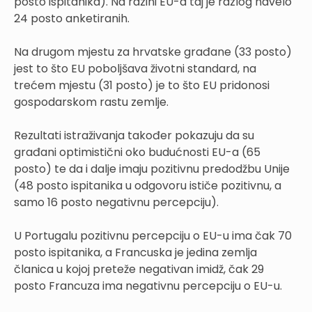
posto ispitanika). Na razini EU-a taj je razlog navelo
24 posto anketiranih.
Na drugom mjestu za hrvatske građane (33 posto)
jest to što EU poboljšava životni standard, na
trećem mjestu (31 posto) je to što EU pridonosi
gospodarskom rastu zemlje.
Rezultati istraživanja također pokazuju da su
građani optimistični oko budućnosti EU-a (65
posto) te da i dalje imaju pozitivnu predodžbu Unije
(48 posto ispitanika u odgovoru ističe pozitivnu, a
samo 16 posto negativnu percepciju).
U Portugalu pozitivnu percepciju o EU-u ima čak 70
posto ispitanika, a Francuska je jedina zemlja
članica u kojoj preteže negativan imidž, čak 29
posto Francuza ima negativnu percepciju o EU-u.