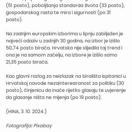
(51 posto), poboljšanja standarda života (33 posto),
gospodarskog rasta te mira i sigurnosti (po 31
posto).
Na zadnjim europskim izborima u lipnju zabilježen je
najveći odaziv u zadnjih 30 godina, na izbor je izišlo
50,74 posto birača. Hrvatska nije slijedila taj trend i
ona je na samom začelju, na izbore je izišlo samo
21,35 posto birača.
Kao glavni razlog za neizlazak na birališta ispitanici u
Hrvatskoj navode nezainteresiranost za politiku (30
posto), činjenicu da inače rijetko glasaju te uvjerenje
da glasanje ništa ne mijenja (po 19 posto).
(HINA, 3. 10. 2024.)
Fotografija: Pixabay