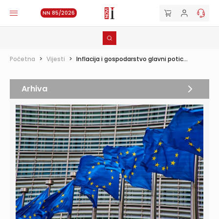
NN 85/2026
Početna
>
Vijesti
>
Inflacija i gospodarstvo glavni potic...
Arhiva