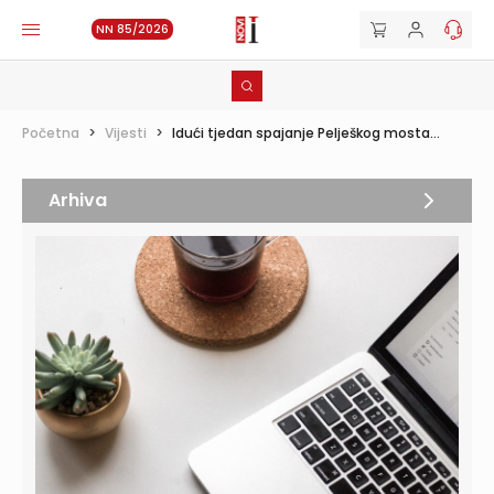
NN 85/2026
Početna
>
Vijesti
>
Idući tjedan spajanje Pelješkog mosta...
Arhiva