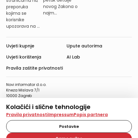
stranicama niz
novog Zakona o
preporuka
najm...
kojima se
korisnike
upozorava na ...
Uvjeti kupnje
Upute autorima
Uvjeti korištenja
AI Lab
Pravila zaštite privatnosti
Novi informator d.o.o.
Kneza Mislava 7/1
10000 Zagreb
Telefon: 01/4555-454
Kolačići i slične tehnologije
Telefaks: 01/4612-553
info@informator.hr
Na našoj web stranici koristimo kolačiće i slične
Pravila privatnosti
Impressum
Popis partnera
tehnologije za pohranu, čitanje i obradu informacija na
vašem uređaju. Time poboljšavamo korisničko iskustvo,
Postavke
PRATITE NAS:
analiziramo promet na stranici te prikazujemo sadržaje i
oglase koji vas zanimaju. Korisnički profili mogu se kreirati