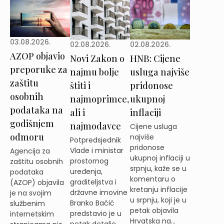
03.08.2026.
02.08.2026.
02.08.2026.
AZOP objavio
Novi Zakon o
HNB: Cijene
preporuke za
najmu bolje
usluga najviše
zaštitu
štiti i
pridonose
osobnih
najmoprimce,
ukupnoj
podataka na
ali i
inflaciji
godišnjem
najmodavce
Cijene usluga
odmoru
najviše
Potpredsjednik
pridonose
Vlade i ministar
Agencija za
ukupnoj inflaciji u
prostornog
zaštitu osobnih
srpnju, kaže se u
uređenja,
podataka
komentaru o
graditeljstva i
(AZOP) objavila
kretanju inflacije
državne imovine
je na svojim
u srpnju, koji je u
Branko Bačić
službenim
petak objavila
predstavio je u
internetskim
Hrvatska na...
petak detalje