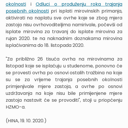
okolnosti
i
Odluci o produženju roka trajanja
posebnih okolnosti
pri isplati mirovinskih primanja,
aktivirati na naplatu sve ovrhe koje se zbog mjera
zastoja nisu ovrhovoditeljima namirivale, počevši od
isplate mirovina za travanj do isplate mirovina za
rujan 2020. te na naknadnim doznakama mirovina
isplaćivanima do 18. listopada 2020.
"Za približno 26 tisuća ovrha na mirovinama za
listopad koje se isplaćuju u studenome, ponovno će
se provesti ovrha po osnovi ostalih tražbina na koje
su se za vrijeme trajanja posebnih okolnosti
primjenjivale mjere zastoja, a ovrhe po osnovi
uzdržavanja na koje nisu bile primijenjene mjere
zastoja nastavit će se provoditi", stoji u priopćenju
HZMO-a.
(HINA, 19. 10. 2020.)