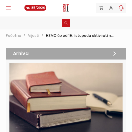
NN 85/2026
Početna
>
Vijesti
>
HZMO će od 19. listopada aktivirati n...
Arhiva