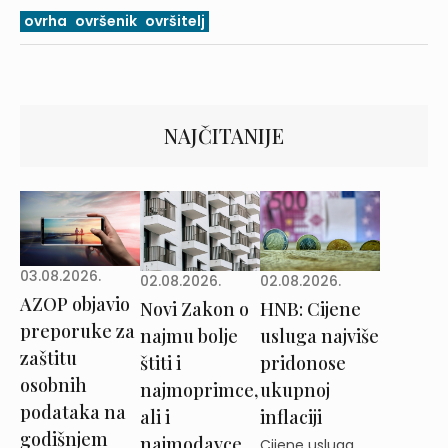
ovrha
ovršenik
ovršitelj
NAJČITANIJE
03.08.2026.
02.08.2026.
02.08.2026.
AZOP objavio
Novi Zakon o
HNB: Cijene
preporuke za
najmu bolje
usluga najviše
zaštitu
štiti i
pridonose
osobnih
najmoprimce,
ukupnoj
podataka na
ali i
inflaciji
godišnjem
najmodavce
Cijene usluga