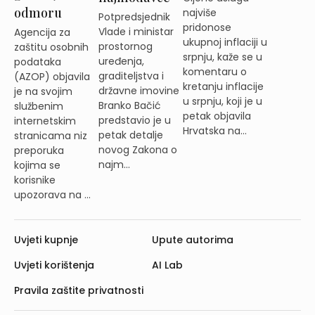
odmoru
najviše
Potpredsjednik
pridonose
Vlade i ministar
Agencija za
ukupnoj inflaciji u
prostornog
zaštitu osobnih
srpnju, kaže se u
uređenja,
podataka
komentaru o
graditeljstva i
(AZOP) objavila
kretanju inflacije
državne imovine
je na svojim
u srpnju, koji je u
Branko Bačić
službenim
petak objavila
predstavio je u
internetskim
Hrvatska na...
petak detalje
stranicama niz
novog Zakona o
preporuka
najm...
kojima se
korisnike
upozorava na ...
Uvjeti kupnje
Upute autorima
Uvjeti korištenja
AI Lab
Pravila zaštite privatnosti