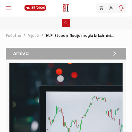
NN 85/2026
Početna
>
Vijesti
>
HUP: Stopa inflacije mogla bi kulmini...
Arhiva