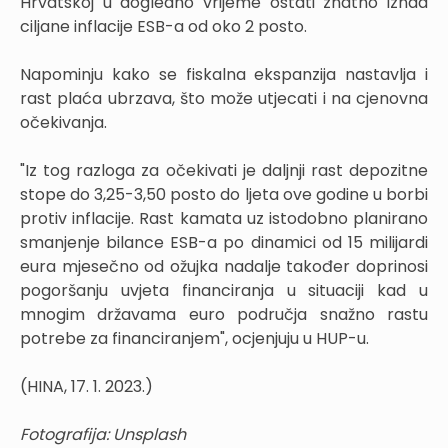
Hrvatskoj u dogledno vrijeme ostati znatno iznad
ciljane inflacije ESB-a od oko 2 posto.
Napominju kako se fiskalna ekspanzija nastavlja i
rast plaća ubrzava, što može utjecati i na cjenovna
očekivanja.
"Iz tog razloga za očekivati je daljnji rast depozitne
stope do 3,25-3,50 posto do ljeta ove godine u borbi
protiv inflacije. Rast kamata uz istodobno planirano
smanjenje bilance ESB-a po dinamici od 15 milijardi
eura mjesečno od ožujka nadalje također doprinosi
pogoršanju uvjeta financiranja u situaciji kad u
mnogim državama euro područja snažno rastu
potrebe za financiranjem", ocjenjuju u HUP-u.
(HINA, 17. 1. 2023.)
Fotografija: Unsplash