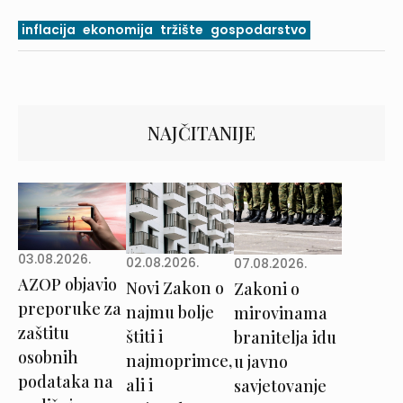
inflacija
ekonomija
tržište
gospodarstvo
NAJČITANIJE
03.08.2026.
02.08.2026.
07.08.2026.
AZOP objavio
Novi Zakon o
Zakoni o
preporuke za
najmu bolje
mirovinama
zaštitu
štiti i
branitelja idu
osobnih
najmoprimce,
u javno
podataka na
ali i
savjetovanje