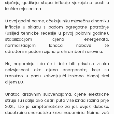
siječnju, godišnja stopa inflacije vjerojatno pasti u
idućim mjesecima.
U ovoj godini, naime, očekuju nižu mjesečnu dinamiku
inflacije u skladu s padom agregatne potražnje
(uslijed tehničke recesije u prvoj polovini godine),
stabilizacijom cijena energenata,
normalizacijom lanaca nabave te
određenim padom cijena prehrambenih sirovina.
No, napominju i da će i dalje biti prisutna visoka
neizvjesnost oko cijena energenata, koje su
trenutno u padu zahvaljujući iznimno blagoj zimi
diljem EU.
Unatoč državnim subvencijama, cijene električne
struje su i dalje oko četiri puta više iznad razina prije
2021., što je simptomatično za još uvijek duboku,
dugotrajnu energetsku krizu, napominju. Naime, već