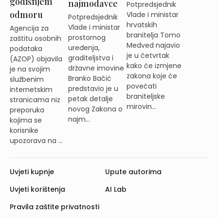
godišnjem
najmodavce
Potpredsjednik
odmoru
Vlade i ministar
Potpredsjednik
hrvatskih
Vlade i ministar
Agencija za
branitelja Tomo
prostornog
zaštitu osobnih
Medved najavio
uređenja,
podataka
je u četvrtak
graditeljstva i
(AZOP) objavila
kako će izmjene
državne imovine
je na svojim
zakona koje će
Branko Bačić
službenim
povećati
predstavio je u
internetskim
braniteljske
petak detalje
stranicama niz
mirovin...
novog Zakona o
preporuka
najm...
kojima se
korisnike
upozorava na ...
Uvjeti kupnje
Upute autorima
Uvjeti korištenja
AI Lab
Pravila zaštite privatnosti