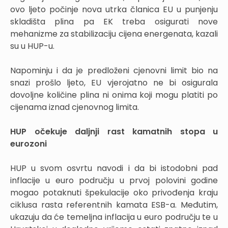
ovo ljeto počinje nova utrka članica EU u punjenju
skladišta plina pa EK treba osigurati nove
mehanizme za stabilizaciju cijena energenata, kazali
su u HUP-u.
Napominju i da je predloženi cjenovni limit bio na
snazi prošlo ljeto, EU vjerojatno ne bi osigurala
dovoljne količine plina ni onima koji mogu platiti po
cijenama iznad cjenovnog limita.
HUP očekuje daljnji rast kamatnih stopa u
eurozoni
HUP u svom osvrtu navodi i da bi istodobni pad
inflacije u euro području u prvoj polovini godine
mogao potaknuti špekulacije oko privođenja kraju
ciklusa rasta referentnih kamata ESB-a. Međutim,
ukazuju da će temeljna inflacija u euro području te u