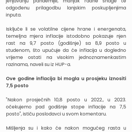
jenjavanju pandemije, manjak radne snage te
odgođenu prilagodbu lanjskim poskupljenjima
inputa.
Isključe li se volatilne cijene hrane i energenata,
temeljna mjera inflacije istodobno pokazuje njen
rast na 9,7 posto (godišnje) sa 8,9 posto u
studenom, što upućuje da će inflacija u dogledno
vrijeme ostati na visokim jednoznamenkastim
razinama, naveli su iz HUP-a.
Ove godine inflacija bi mogla u prosjeku iznositi
7,5 posto
"Nakon prosječnih 10,8 posto u 2022., u 2023.
očekujemo pad godišnje stope inflacije na 7,5
posto", ističu poslodavci u svom komentaru.
Mišljenja su i kako će nakon mogućeg rasta u